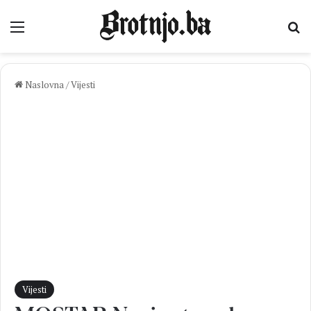
Izbornik
Pr
Naslovna
/
Vijesti
Vijesti