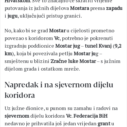
Hrvatskom
. Sve to značajno će skratiti vrijeme
putovanja iz južnih dijelova
Mostara
prema
zapadu
i
jugu
, uključujući pristup granici.
No, kako bi se grad
Mostar
u cijelosti prometno
povezao s koridorom
Vc
, potrebno je pokrenuti
izgradnju poddionice
Mostar jug
–
tunel Kvanj
(
9,2
km
), koja bi povezivala petlju
Mostar ju
g –
smještenu u blizini
Zračne luke Mostar
– s južnim
dijelom grada i ostatkom mreže.
Napredak i na sjevernom dijelu
koridora
Uz južne dionice, u punom su zamahu i radovi na
sjevernom
dijelu koridora
Vc
.
Federacija BiH
nedavno je prihvatila još jedan vrijedan
grant
u