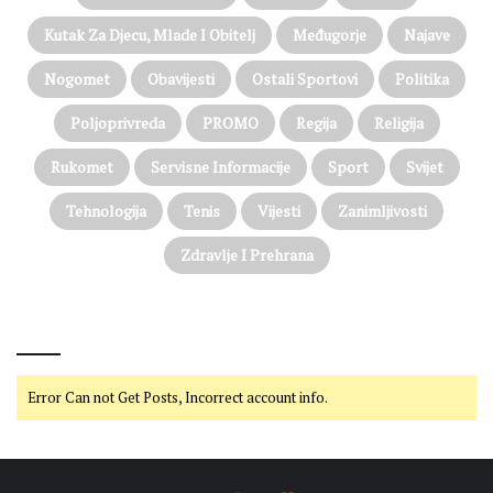
Kutak Za Djecu, Mlade I Obitelj
Međugorje
Najave
Nogomet
Obavijesti
Ostali Sportovi
Politika
Poljoprivreda
PROMO
Regija
Religija
Rukomet
Servisne Informacije
Sport
Svijet
Tehnologija
Tenis
Vijesti
Zanimljivosti
Zdravlje I Prehrana
@on Twitter
Error Can not Get Posts, Incorrect account info.