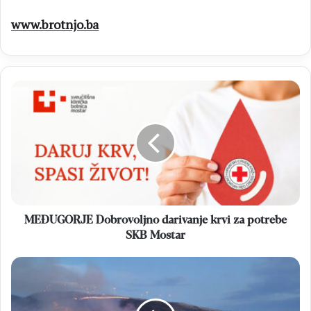
www.brotnjo.ba
MEĐUGORJE
Dobrovoljno
darivanje
krvi
za
potrebe
SKB
Mostar
MEĐUGORJE Dobrovoljno darivanje krvi za potrebe
SKB Mostar
MOSTAR
Vatrogasci
tijekom
noći