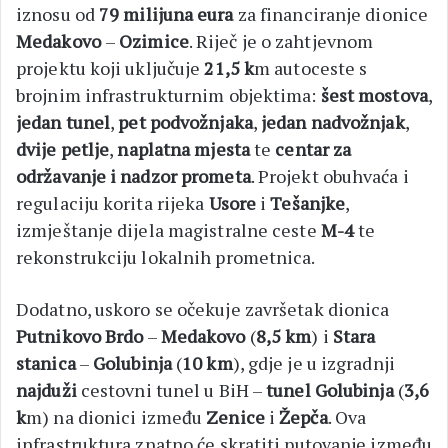
iznosu od
79 milijuna eura
za financiranje dionice
Medakovo
–
Ozimice
. Riječ je o zahtjevnom
projektu koji uključuje
21,5 k
m autoceste s
brojnim infrastrukturnim objektima:
šest mostova
,
jedan tunel
,
pet podvožnjaka
,
jedan nadvožnjak
,
dvije petlje
,
naplatna mjesta
te
centar za
održavanje i nadzor prometa
. Projekt obuhvaća i
regulaciju korita rijeka
Usore
i
Tešanjke
,
izmještanje dijela magistralne ceste
M-4
te
rekonstrukciju lokalnih prometnica.
Dodatno, uskoro se očekuje završetak dionica
Putnikovo Brdo
–
Medakovo
(
8,5 km
) i
Stara
stanica
–
Golubinja
(
10 km
), gdje je u izgradnji
najduži
cestovni tunel u BiH –
tunel Golubinja
(
3,6
k
m) na dionici između
Zenice
i
Žepča
. Ova
infrastruktura znatno će skratiti putovanje između