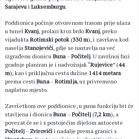
Sarajevu
i
Luksemburgu
.
Poddionica počinje otvorenom trasom prije ulaza
u tunel
Kvanj
, prolazi kroz brdo
Kvanj
, preko
vijadukta
Rotimski potok
(
330 m
), i završava kod
naselja
Stanojevići
, gdje se nastavlja na već
izgrađenu dionicu
Buna
–
Počitelj
. U završnoj fazi
gradnje planiran je i nadvožnjak “
Rujevice
” (
44
m
), kao i priključna cesta dužine
1414 metara
prema cesti
Buna
–
Rotimlja
, uz privremeno
naplatno mjesto.
Završetkom ove poddionice, u punu funkciju bit će
stavljena i dionica
Buna
–
Počitelj
(
7,2 km
), a
povezat će se i s postojećim dijelom autoceste
Počitelj
–
Zvirovići
i nadalje prema granici s