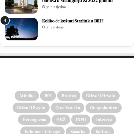
obnova u Međugorju za 2027. godinu
prije 2 tjedna
Koliko će koštati Starlink u BiH?
prije 6 dana
PROČITAJTE JOŠ…
Atletika
BiH
Brotnjo
Crkva U Hrvata
Crkva U Svijetu
Crna Kronika
Gospodarstvo
Hercegovina
HNŽ
INFO
Intervjui
Kolumne I Intervjui
Košarka
Kultura