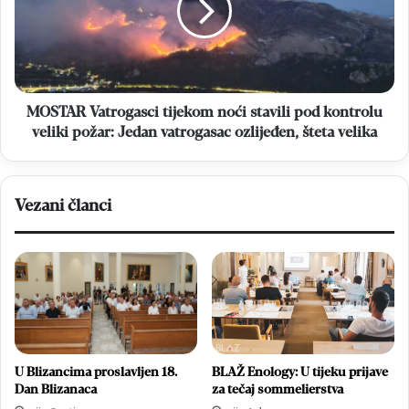
stavili
pod
kontrolu
veliki
požar:
Jedan
MOSTAR Vatrogasci tijekom noći stavili pod kontrolu
vatrogasac
veliki požar: Jedan vatrogasac ozlijeđen, šteta velika
ozlijeđen,
šteta
velika
Vezani članci
U Blizancima proslavljen 18.
BLAŽ Enology: U tijeku prijave
Dan Blizanaca
za tečaj sommelierstva