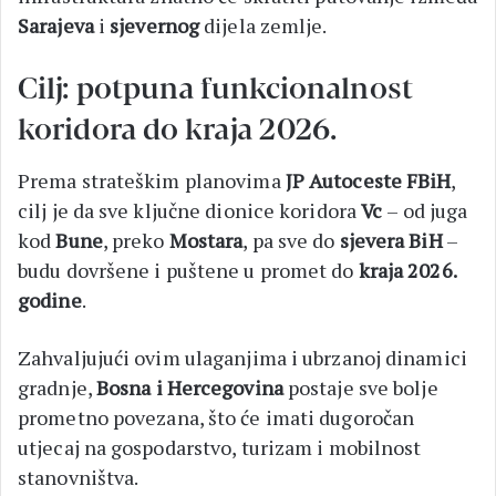
Sarajeva
i
sjevernog
dijela zemlje.
Cilj: potpuna funkcionalnost
koridora do kraja 2026.
Prema strateškim planovima
JP Autoceste FBiH
,
cilj je da sve ključne dionice koridora
Vc
– od juga
kod
Bune
, preko
Mostara
, pa sve do
sjevera BiH
–
budu dovršene i puštene u promet do
kraja 2026.
godine
.
Zahvaljujući ovim ulaganjima i ubrzanoj dinamici
gradnje,
Bosna i Hercegovina
postaje sve bolje
prometno povezana, što će imati dugoročan
utjecaj na gospodarstvo, turizam i mobilnost
stanovništva.