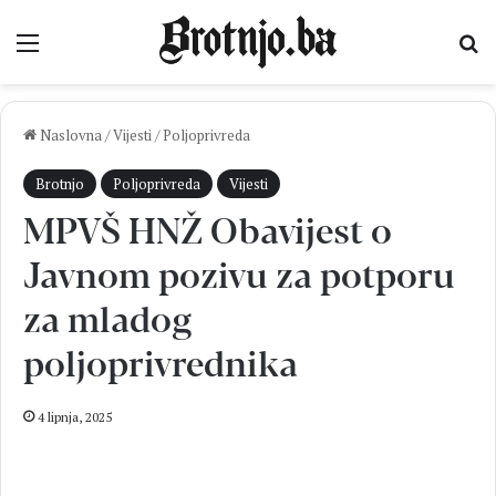
Izbornik
Pr
Naslovna
/
Vijesti
/
Poljoprivreda
Brotnjo
Poljoprivreda
Vijesti
MPVŠ HNŽ Obavijest o
Javnom pozivu za potporu
za mladog
poljoprivrednika
4 lipnja, 2025