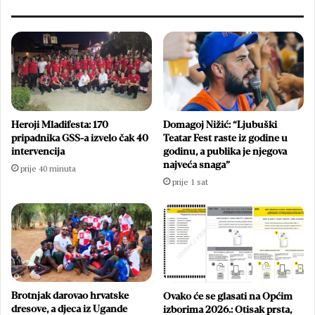
Heroji Mladifesta: 170
Domagoj Nižić: “Ljubuški
pripadnika GSS-a izvelo čak 40
Teatar Fest raste iz godine u
intervencija
godinu, a publika je njegova
najveća snaga”
prije 40 minuta
prije 1 sat
Brotnjak darovao hrvatske
Ovako će se glasati na Općim
dresove, a djeca iz Ugande
izborima 2026.: Otisak prsta,