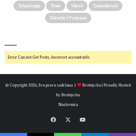
Tehnologija
Tenis
Vijesti
Zanimljivosti
Zdravlje I Prehrana
@on Twitter
Error Can not Get Posts, Incorrect account info.
© Copyright 2026, Sva prava zadržana |
Brotnjo.ba
| Proudly Hosted
by
Brotnjo.ba
Naslovnica
Facebook
X
YouTube