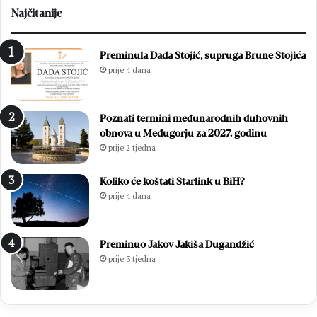
Najčitanije
Preminula Dada Stojić, supruga Brune Stojića
prije 4 dana
Poznati termini međunarodnih duhovnih
obnova u Međugorju za 2027. godinu
prije 2 tjedna
Koliko će koštati Starlink u BiH?
prije 4 dana
Preminuo Jakov Jakiša Dugandžić
prije 3 tjedna