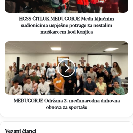
potrage
za
nestalim
HGSS ČITLUK MEĐUGORJE Među ključnim
muškarcem
sudionicima uspješne potrage za nestalim
kod
muškarcem kod Konjica
Konjica
MEĐUGORJE
Održana
2.
međunarodna
duhovna
obnova
za
sportaše
MEĐUGORJE Održana 2. međunarodna duhovna
obnova za sportaše
Vezani članci