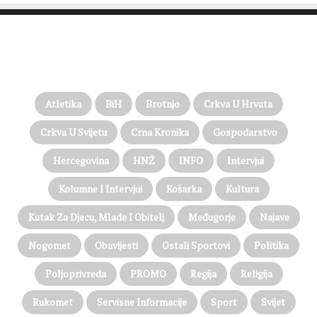
PROČITAJTE JOŠ…
Atletika
BiH
Brotnjo
Crkva U Hrvata
Crkva U Svijetu
Crna Kronika
Gospodarstvo
Hercegovina
HNŽ
INFO
Intervjui
Kolumne I Intervjui
Košarka
Kultura
Kutak Za Djecu, Mlade I Obitelj
Međugorje
Najave
Nogomet
Obavijesti
Ostali Sportovi
Politika
Poljoprivreda
PROMO
Regija
Religija
Rukomet
Servisne Informacije
Sport
Svijet