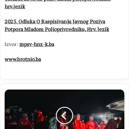
hrv.jezik
2025. Odluka O Raspisivanju Javnog Poziva
Potpora Mladom Poljoprivredniku, Hrv. Jezik
Izvor:
mpsv-hnz-k.ba
www.brotnjo.ba
HGSS
ČITLUK
MEĐUGORJE
Među
ključnim
sudionicima
uspješne