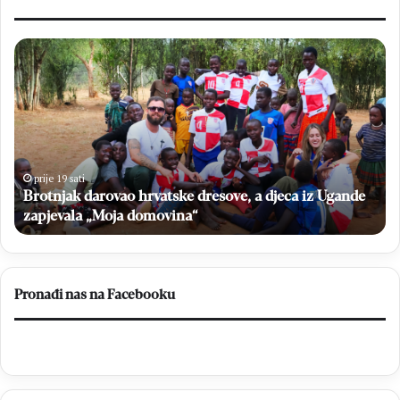
Brotnjak
Fr
darovao
Zv
hrvatske
Pa
dresove,
pr
a
za
djeca
mi
iz
37.
Ugande
Ml
prije 19 sati
u
zapjevala
Brotnjak darovao hrvatske dresove, a djeca iz Ugande
na
„Moja
Kr
zapjevala „Moja domovina“
domovina“
Pronađi nas na Facebooku