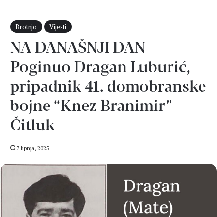
Brotnjo
Vijesti
NA DANAŠNJI DAN
Poginuo Dragan Luburić,
pripadnik 41. domobranske
bojne “Knez Branimir”
Čitluk
7 lipnja, 2025