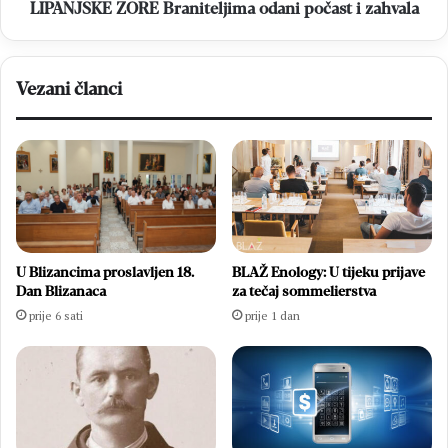
LIPANJSKE ZORE Braniteljima odani počast i zahvala
Vezani članci
U Blizancima proslavljen 18.
BLAŽ Enology: U tijeku prijave
Dan Blizanaca
za tečaj sommelierstva
prije 6 sati
prije 1 dan