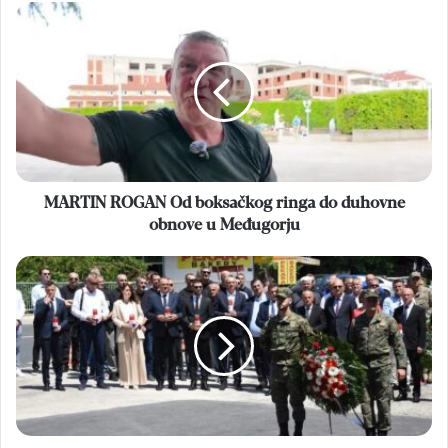
MARTIN
ROGAN
Od
boksačkog
ringa
do
duhovne
obnove
u
Međugorju
MARTIN ROGAN Od boksačkog ringa do duhovne
obnove u Međugorju
LIPANJSKE
ZORE
Braniteljima
odani
počast
i
zahvala