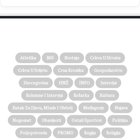
PROČITAJTE JOŠ…
Atletika
BiH
Brotnjo
Crkva U Hrvata
Crkva U Svijetu
Crna Kronika
Gospodarstvo
Hercegovina
HNŽ
INFO
Intervjui
Kolumne I Intervjui
Košarka
Kultura
Kutak Za Djecu, Mlade I Obitelj
Međugorje
Najave
Nogomet
Obavijesti
Ostali Sportovi
Politika
Poljoprivreda
PROMO
Regija
Religija