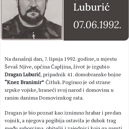
Na današnji dan, 7. lipnja 1992. godine, u mjestu
Ševaš Njive, općina Čapljina, život je izgubio
Dragan Luburić
, pripadnik 41. domobranske bojne
“Knez Branimir”
Čitluk. Poginuo je od strane
srpske vojske, braneći svoj narod i domovinu u
ranim danima Domovinskog rata.
Dragan je bio poznat kao iznimno hrabar i predan
vojnik, a njegova pogibija ostavila je dubok trag
među suborcima, obitelji i zajednici koja ga pamti