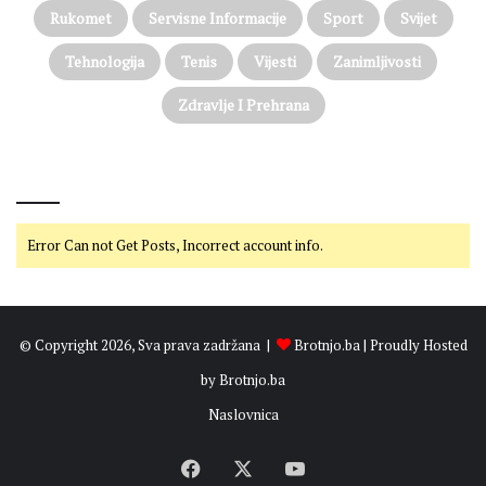
Rukomet
Servisne Informacije
Sport
Svijet
Tehnologija
Tenis
Vijesti
Zanimljivosti
Zdravlje I Prehrana
@on Twitter
Error Can not Get Posts, Incorrect account info.
© Copyright 2026, Sva prava zadržana |
Brotnjo.ba
| Proudly Hosted
by
Brotnjo.ba
Naslovnica
Facebook
X
YouTube