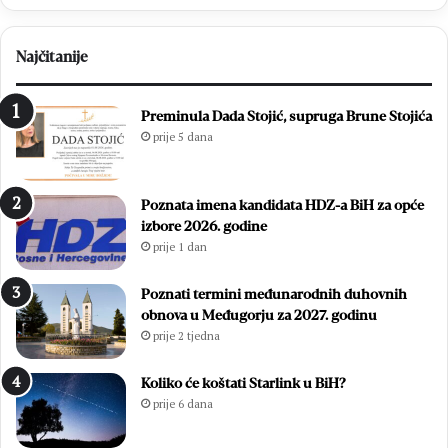
Najčitanije
Preminula Dada Stojić, supruga Brune Stojića
prije 5 dana
Poznata imena kandidata HDZ-a BiH za opće
izbore 2026. godine
prije 1 dan
Poznati termini međunarodnih duhovnih
obnova u Međugorju za 2027. godinu
prije 2 tjedna
Koliko će koštati Starlink u BiH?
prije 6 dana