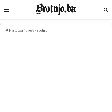
Izbornik
Pr
Naslovna
/
Vijesti
/
Brotnjo