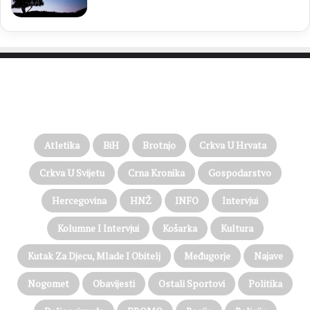
PROČITAJTE JOŠ…
Atletika
BiH
Brotnjo
Crkva U Hrvata
Crkva U Svijetu
Crna Kronika
Gospodarstvo
Hercegovina
HNŽ
INFO
Intervjui
Kolumne I Intervjui
Košarka
Kultura
Kutak Za Djecu, Mlade I Obitelj
Međugorje
Najave
Nogomet
Obavijesti
Ostali Sportovi
Politika