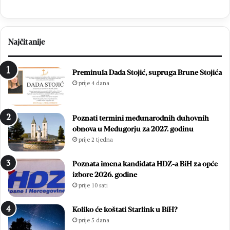
Najčitanije
Preminula Dada Stojić, supruga Brune Stojića
prije 4 dana
Poznati termini međunarodnih duhovnih
obnova u Međugorju za 2027. godinu
prije 2 tjedna
Poznata imena kandidata HDZ-a BiH za opće
izbore 2026. godine
prije 10 sati
Koliko će koštati Starlink u BiH?
prije 5 dana