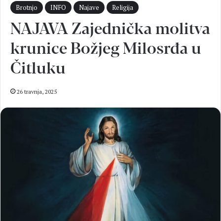
Brotnjo
INFO
Najave
Religija
NAJAVA Zajednička molitva
krunice Božjeg Milosrđa u
Čitluku
26 travnja, 2025