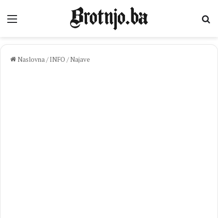
Izbornik
Pr
Naslovna
/
INFO
/
Najave