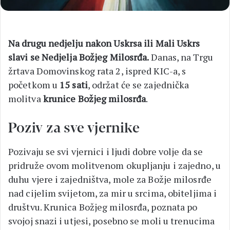
Na drugu nedjelju nakon Uskrsa ili Mali Uskrs
slavi se Nedjelja Božjeg Milosrđa.
Danas, na Trgu
žrtava Domovinskog rata 2, ispred KIC-a, s
početkom u
15 sati
, održat će se zajednička
molitva
krunice Božjeg milosrđa
.
Poziv za sve vjernike
Pozivaju se svi vjernici i ljudi dobre volje da se
pridruže ovom molitvenom okupljanju i zajedno, u
duhu vjere i zajedništva, mole za Božje milosrđe
nad cijelim svijetom, za mir u srcima, obiteljima i
društvu. Krunica Božjeg milosrđa, poznata po
svojoj snazi i utjesi, posebno se moli u trenucima