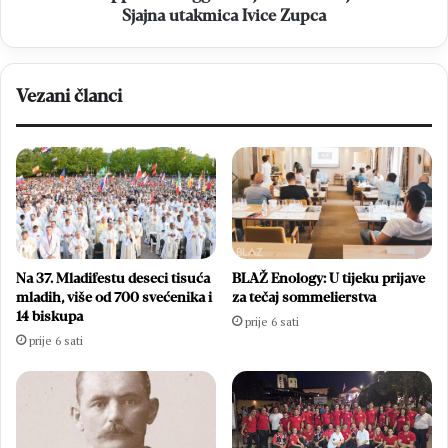
utakmica
Sjajna utakmica Ivice Zupca
Ivice
Zupca
Vezani članci
Na 37. Mladifestu deseci tisuća
BLAŽ Enology: U tijeku prijave
mladih, više od 700 svećenika i
za tečaj sommelierstva
14 biskupa
prije 6 sati
prije 6 sati