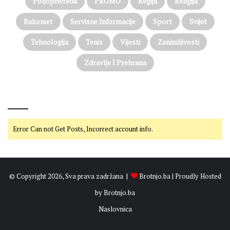
Poljoprivreda
PROMO
Regija
Religija
Rukomet
Servisne Informacije
Sport
Svijet
Tehnologija
Tenis
Vijesti
Zanimljivosti
Zdravlje I Prehrana
@on Twitter
Error Can not Get Posts, Incorrect account info.
© Copyright 2026, Sva prava zadržana |
Brotnjo.ba
| Proudly Hosted
by
Brotnjo.ba
Naslovnica