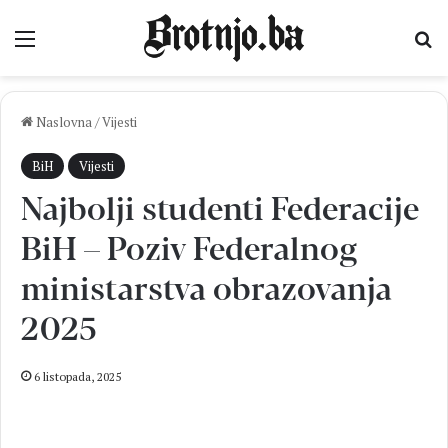
Izbornik
Pr
Naslovna
/
Vijesti
BiH
Vijesti
Najbolji studenti Federacije
BiH – Poziv Federalnog
ministarstva obrazovanja
2025
6 listopada, 2025