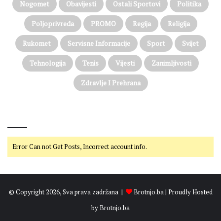
Nogomet
Obavijesti
Ostali Sportovi
Politika
Poljoprivreda
PROMO
Regija
Religija
Rukomet
Servisne Informacije
Sport
Svijet
Tehnologija
Tenis
Vijesti
Zanimljivosti
Zdravlje I Prehrana
@on Twitter
Error Can not Get Posts, Incorrect account info.
© Copyright 2026, Sva prava zadržana |
Brotnjo.ba
| Proudly Hosted
by
Brotnjo.ba