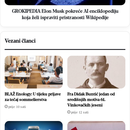
ispraviti
pristranosti
GROKIPEDIA Elon Musk pokreće AI enciklopediju
Wikipedije
koja želi ispraviti pristranosti Wikipedije
Vezani članci
BLAŽ Enology: U tijeku prijave
Fra Didak Buntić jedan od
za tečaj sommelierstva
središnjih motiva 61.
Vinkovačkih jeseni
prije 10 sati
prije 12 sati