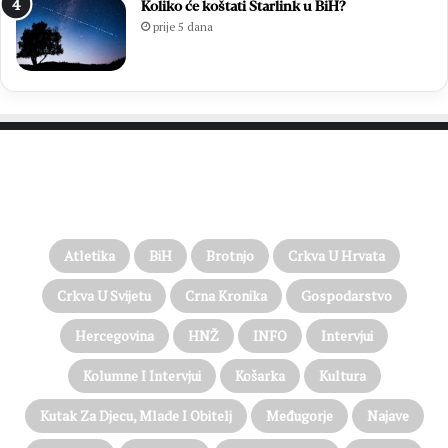
Koliko će koštati Starlink u BiH?
prije 5 dana
PROČITAJTE JOŠ…
Atletika
BiH
Brotnjo
Crkva U Hrvata
Crkva U Svijetu
Crna Kronika
Gospodarstvo
Hercegovina
HNŽ
INFO
Intervjui
Kolumne I Intervjui
Košarka
Kultura
Kutak Za Djecu, Mlade I Obitelj
Međugorje
Najave