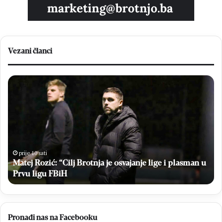
Vezani članci
Matej
Br
Rozić:
Em
“Cilj
Sto
Brotnja
bri
je
u
osvajanje
vel
lige
po
i
Hr
prije 10 sati
plasman
Matej Rozić: “Cilj Brotnja je osvajanje lige i plasman u
na
u
Br
a
Prvu ligu FBiH
Prvu
ligu
FBiH
Pronađi nas na Facebooku