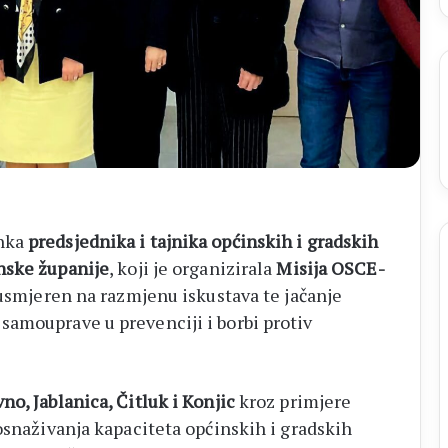
anka
predsjednika i tajnika općinskih i gradskih
ske županije
, koji je organizirala
Misija OSCE-
 usmjeren na razmjenu iskustava te jačanje
amouprave u prevenciji i borbi protiv
o, Jablanica, Čitluk i Konjic
kroz primjere
osnaživanja kapaciteta općinskih i gradskih