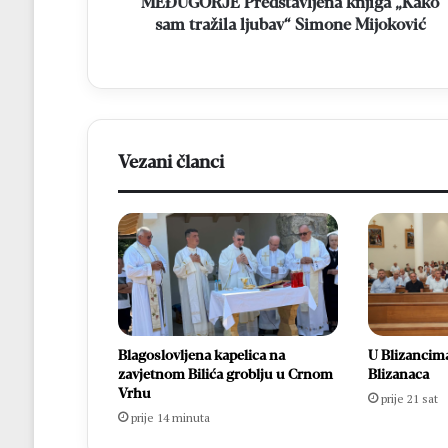
MEĐUGORJE Predstavljena knjiga „Kako
sam tražila ljubav“ Simone Mijoković
Vezani članci
Blagoslovljena kapelica na
U Blizancima
zavjetnom Bilića groblju u Crnom
Blizanaca
Vrhu
prije 21 sat
prije 14 minuta