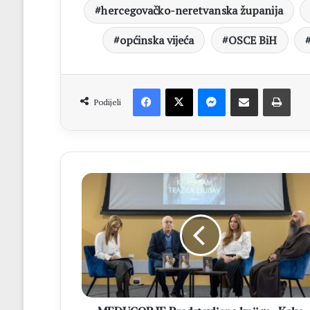
hercegovačko-neretvanska županija
općinska vijeća
OSCE BiH
Facebook
X
Messenger
Dijeli putem Emaila
Print
Podijeli
MEĐUGORJE
Predstavljena
knjiga
„Kako
sam
tražila
ljubav“
Simone
Mijoković