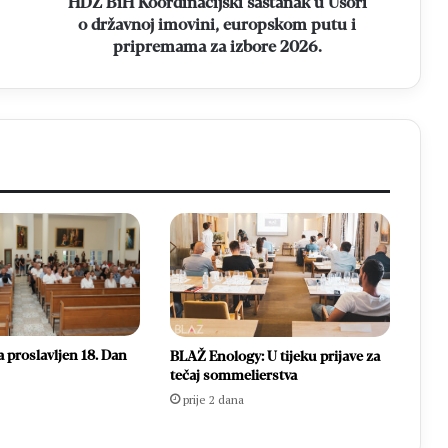
HDZ BiH Koordinacijski sastanak u Usori
putu
o državnoj imovini, europskom putu i
i
pripremama za izbore 2026.
pripremama
za
izbore
2026.
 proslavljen 18. Dan
BLAŽ Enology: U tijeku prijave za
tečaj sommelierstva
prije 2 dana