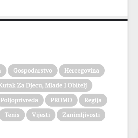
a
Gospodarstvo
Hercegovina
Kutak Za Djecu, Mlade I Obitelj
Poljoprivreda
PROMO
Regija
Tenis
Vijesti
Zanimljivosti