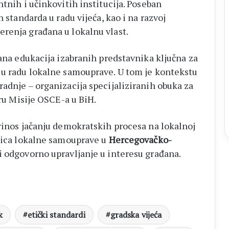
ntnih i učinkovitih institucija. Poseban
h standarda u radu vijeća, kao i na razvoj
renja građana u lokalnu vlast.
rana edukacija izabranih predstavnika ključna za
u radu lokalne samouprave. U tom je kontekstu
adnje – organizacija specijaliziranih obuka za
oru Misije OSCE-a u BiH.
rinos jačanju demokratskih procesa na lokalnoj
inica lokalne samouprave u
Hercegovačko-
i odgovorno upravljanje u interesu građana.
k
etički standardi
gradska vijeća