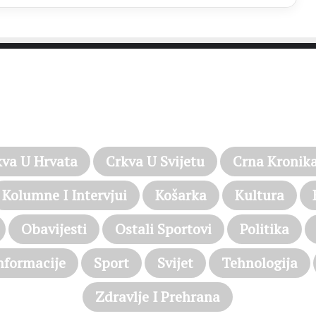
PROČITAJTE JOŠ…
kva U Hrvata
Crkva U Svijetu
Crna Kronik
Kolumne I Intervjui
Košarka
Kultura
Obavijesti
Ostali Sportovi
Politika
nformacije
Sport
Svijet
Tehnologija
Zdravlje I Prehrana