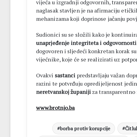
vijeća u izgradnji odgovornih, transpare
naglasak stavljen je na afirmaciju etički
mehanizama koji doprinose jačanju povje
Sudionici su se složili kako je kontinui
unaprjeđenje integriteta i odgovornosti
dogovoren i sljedeći konkretan korak sur
vijećnike, koje će se realizirati uz potp
Ovakvi
sastanci
predstavljaju važan dop
razini te potvrđuju opredijeljenost jed
neretvanskoj županiji
za transparentno 
www.brotnjo.ba
borba protiv korupcije
Čitlu