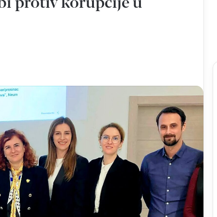
bi protiv korupcije u
U
Blizancima
proslavljen
18.
Dan
Blizanaca
prije 21 sat
adao Neretvu i
U Blizancima proslavljen 18. Dan
ički niz
Blizanaca