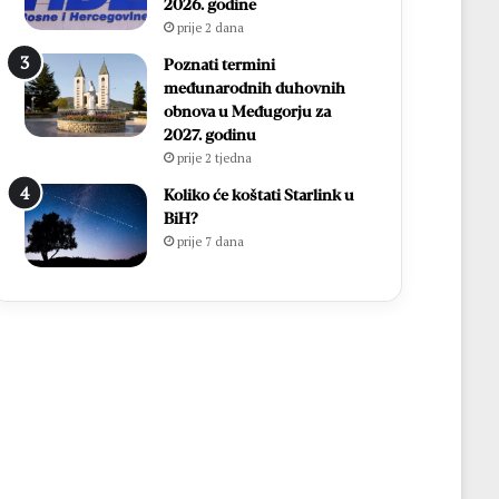
2026. godine
prije 2 dana
Poznati termini
međunarodnih duhovnih
obnova u Međugorju za
2027. godinu
prije 2 tjedna
Koliko će koštati Starlink u
BiH?
prije 7 dana