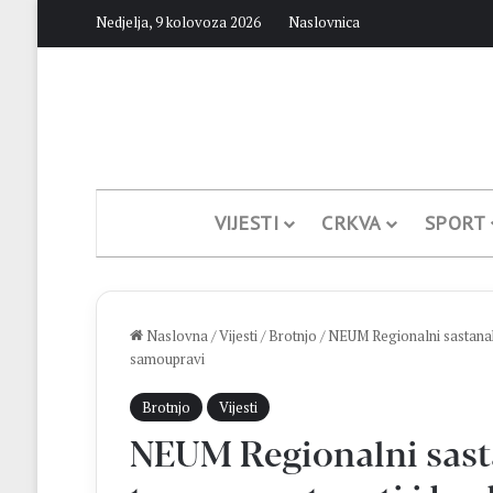
Nedjelja, 9 kolovoza 2026
Naslovnica
VIJESTI
CRKVA
SPORT
Naslovna
/
Vijesti
/
Brotnjo
/
NEUM Regionalni sastanak o
samoupravi
Brotnjo
Vijesti
NEUM Regionalni sast