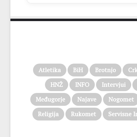
Atletika
BiH
Brotnjo
Cr
HNŽ
INFO
Intervjui
Međugorje
Najave
Nogomet
Religija
Rukomet
Servisne I