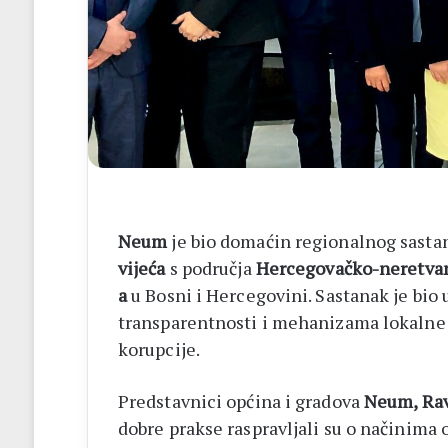
ileu
Neum
je bio domaćin regionalnog sast
vijeća
s područja
Hercegovačko-neretvan
a
u Bosni i Hercegovini. Sastanak je bio
transparentnosti i mehanizama lokalne s
korupcije.
Predstavnici općina i gradova
Neum, Ravn
dobre prakse raspravljali su o načinima 