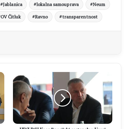
Jablanica
lokalna samouprava
Neum
OV Čitluk
Ravno
transparentnost
aj
HDZ
BiH
Koordinacijski
sastanak
u
Usori
o
državnoj
imovini,
europskom