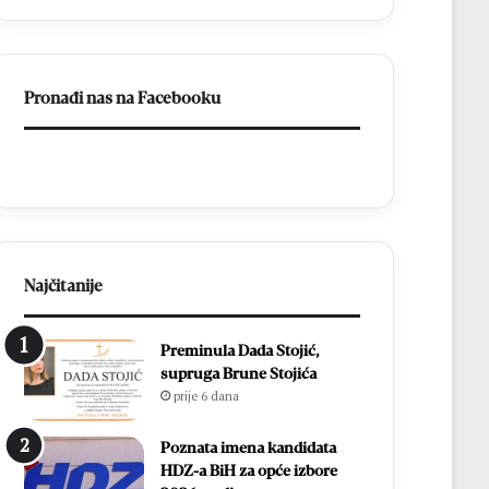
–
Brotnjo
2026.
Pronađi nas na Facebooku
Najčitanije
Preminula Dada Stojić,
supruga Brune Stojića
prije 6 dana
Poznata imena kandidata
HDZ-a BiH za opće izbore