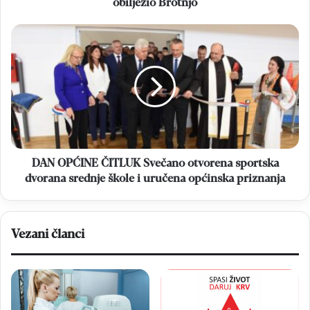
obilježio Brotnjo
djelovanjem
trajno
DAN
obilježio
OPĆINE
Brotnjo
ČITLUK
Svečano
otvorena
sportska
dvorana
srednje
škole
i
DAN OPĆINE ČITLUK Svečano otvorena sportska
uručena
dvorana srednje škole i uručena općinska priznanja
općinska
priznanja
Vezani članci