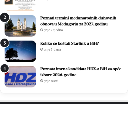
Poznati termini međunarodnih duhovnih
obnova u Međugorju za 2027. godinu
prije 2 tjedna
Koliko će koštati Starlink u BiH?
prije 5 dana
Poznata imena kandidata HDZ-a BiH za opće
izbore 2026. godine
prije 8 sati
PROČITAJTE JOŠ…