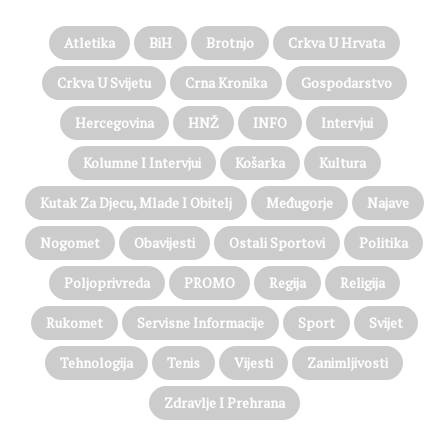
Atletika
BiH
Brotnjo
Crkva U Hrvata
Crkva U Svijetu
Crna Kronika
Gospodarstvo
Hercegovina
HNŽ
INFO
Intervjui
Kolumne I Intervjui
Košarka
Kultura
Kutak Za Djecu, Mlade I Obitelj
Međugorje
Najave
Nogomet
Obavijesti
Ostali Sportovi
Politika
Poljoprivreda
PROMO
Regija
Religija
Rukomet
Servisne Informacije
Sport
Svijet
Tehnologija
Tenis
Vijesti
Zanimljivosti
Zdravlje I Prehrana