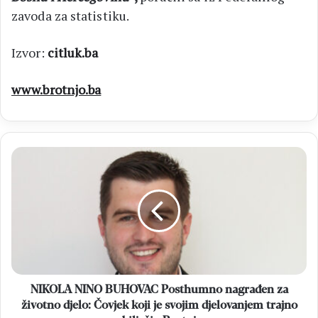
zavoda za statistiku.
Izvor:
citluk.ba
www.brotnjo.ba
NIKOLA
NINO
BUHOVAC
Posthumno
nagrađen
za
životno
djelo:
Čovjek
koji
NIKOLA NINO BUHOVAC Posthumno nagrađen za
je
životno djelo: Čovjek koji je svojim djelovanjem trajno
svojim