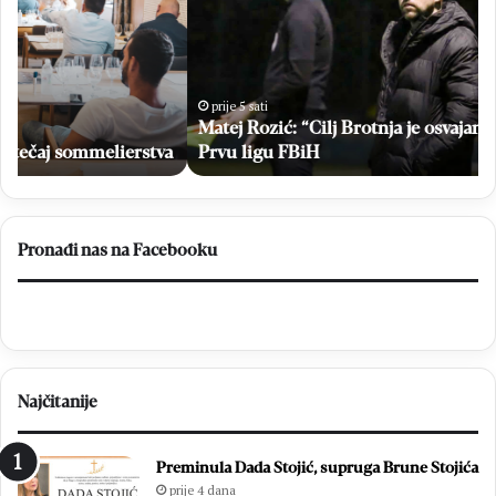
Brotnja
bri
je
u
osvajanje
vel
lige
po
i
Hr
prije 5 sati
plasman
Matej Rozić: “Cilj Brotnja je osvajanje lige i plasman u
na
u
Br
a
Prvu ligu FBiH
Prvu
ligu
FBiH
Pronađi nas na Facebooku
Najčitanije
Preminula Dada Stojić, supruga Brune Stojića
prije 4 dana