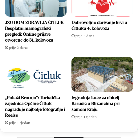
JZU DOM ZDRAVLJA ČITLUK
Dobrovoljno darivanje krvi u
Besplatni mamografski
Čitluku 4. kolovoza
pregledi: Online prijave
prije 5 dana
otvorene do 31. kolovoza
prije 2 dana
„Pokaži Brotnjo“: Turistička
Izgradnja kuće za obitelj
zajednica Općine Čitluk
Barušić u Blizancima pri
nagrađuje najbolje fotografije i
samom kraju
Reelse
prije 1 tjedan
prije 1 tjedan