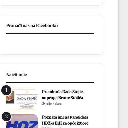
–
Brotnjo
2026.
Pronađi nas na Facebooku
Najčitanije
Preminula Dada Stojić,
supruga Brune Stojića
prije 6 dana
Poznata imena kandidata
HDZ-a BiH za opće izbore