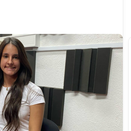
U
Blizancima
proslavljen
18.
Dan
Blizanaca
prije 23 sata
adao Neretvu i
U Blizancima proslavljen 18. Dan
ički niz
Blizanaca