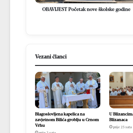
OBAVIJEST Početak nove školske godine
Vezani članci
Blagoslovljena kapelica na
U Blizancima
zavjetnom Bilića groblju u Crnom
Blizanaca
Vrhu
prije 23 sata
prije 2 sata