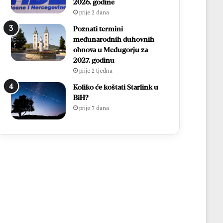
2026. godine
prije 2 dana
Poznati termini
međunarodnih duhovnih
obnova u Međugorju za
2027. godinu
prije 2 tjedna
Koliko će koštati Starlink u
BiH?
prije 7 dana