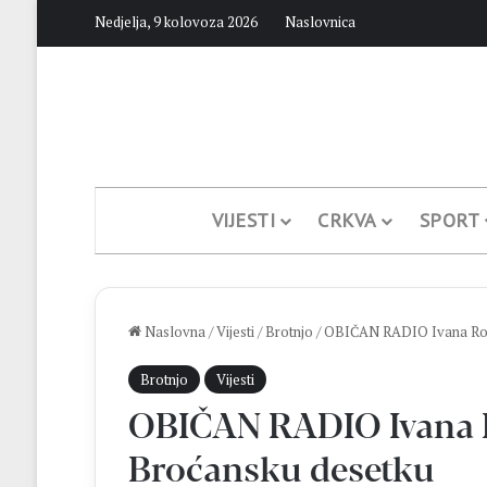
Nedjelja, 9 kolovoza 2026
Naslovnica
VIJESTI
CRKVA
SPORT
Naslovna
/
Vijesti
/
Brotnjo
/
OBIČAN RADIO Ivana Rozi
Brotnjo
Vijesti
OBIČAN RADIO Ivana Ro
Broćansku desetku