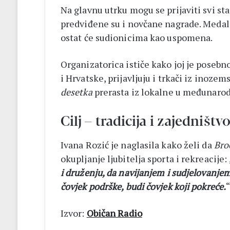
Na glavnu utrku mogu se prijaviti svi sta
predviđene su i novčane nagrade. Medal
ostat će sudionicima kao uspomena.
Organizatorica ističe kako joj je posebno
i Hrvatske, prijavljuju i trkači iz inoz
desetka
prerasta iz lokalne u međunarod
Cilj – tradicija i zajedništv
Ivana Rozić je naglasila kako želi da
Bro
okupljanje ljubitelja sporta i rekreacije:
i druženju, da navijanjem i sudjelovanj
čovjek podrške, budi čovjek koji pokreće.
Izvor:
Običan Radio