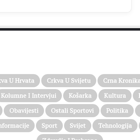
PROČITAJTE JOŠ…
kva U Hrvata
Crkva U Svijetu
Crna Kronik
Kolumne I Intervjui
Košarka
Kultura
Obavijesti
Ostali Sportovi
Politika
nformacije
Sport
Svijet
Tehnologija