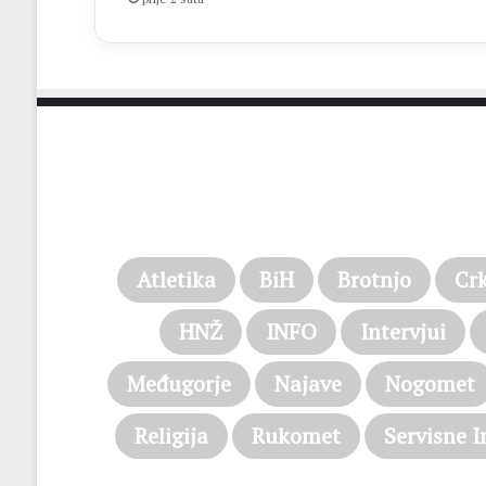
Atletika
BiH
Brotnjo
Cr
HNŽ
INFO
Intervjui
Međugorje
Najave
Nogomet
Religija
Rukomet
Servisne I