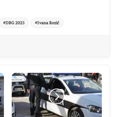
DBG 2025
Ivana Rozić
aj
MUP
ŽZH
Raspisana
tjeralica
za
Mladenom
Zelenikom
zbog