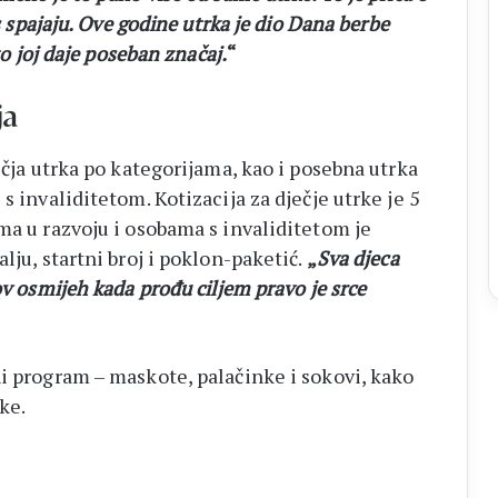
as spajaju. Ove godine utrka je dio Dana berbe
to joj daje poseban značaj.
“
ja
ečja utrka po kategorijama, kao i posebna utrka
s invaliditetom. Kotizacija za dječje utrke je 5
ma u razvoju i osobama s invaliditetom je
lju, startni broj i poklon-paketić.
„
Sva djeca
ov osmijeh kada prođu ciljem pravo je srce
ni program – maskote, palačinke i sokovi, kako
ke.