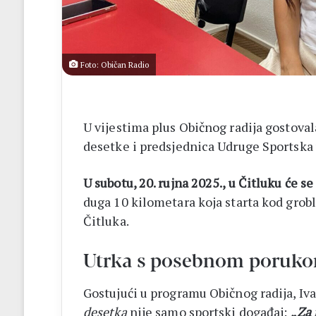
ileu
Foto: Običan Radio
U vijestima plus Običnog radija gostoval
desetke i predsjednica Udruge Sportska 
U subotu, 20. rujna 2025., u Čitluku će s
duga 10 kilometara koja starta kod grobl
Čitluka.
Utrka s posebnom poruk
Gostujući u programu Običnog radija, Iv
desetka
nije samo sportski događaj:
„
Za 