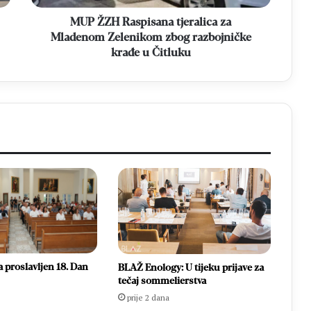
razbojničke
krađe
MUP ŽZH Raspisana tjeralica za
u
Mladenom Zelenikom zbog razbojničke
Čitluku
krađe u Čitluku
 proslavljen 18. Dan
BLAŽ Enology: U tijeku prijave za
tečaj sommelierstva
prije 2 dana