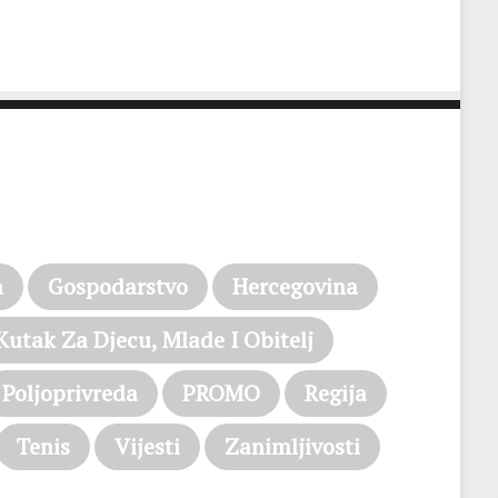
a
Gospodarstvo
Hercegovina
Kutak Za Djecu, Mlade I Obitelj
Poljoprivreda
PROMO
Regija
Tenis
Vijesti
Zanimljivosti