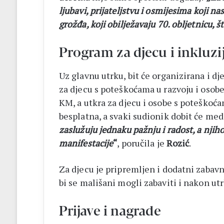
ljubavi, prijateljstvu i osmijesima koji n
grožđa, koji obilježavaju 70. obljetnicu, š
Program za djecu i inkluzi
Uz glavnu utrku, bit će organizirana i dj
za djecu s poteškoćama u razvoju i osobe 
KM, a utkra za djecu i osobe s poteškoća
besplatna, a svaki sudionik dobit će meda
zaslužuju jednaku pažnju i radost, a njih
manifestacije
“
, poručila je
Rozić
.
Za djecu je pripremljen i dodatni zabav
bi se mališani mogli zabaviti i nakon utr
Prijave i nagrade