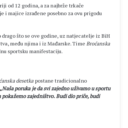
riji od 12 godina, a za najbrže trkače
je i majice izrađene posebno za ovu prigodu
 drago što se ove godine, uz natjecatelje iz BiH
emstva, među njima i iz Mađarske. Time
Broćanska
nu sportsku manifestaciju.
o
ćanska desetka
postane tradicionalno
„
Naša poruka je da svi zajedno uživamo u sportu
em pokažemo zajedništvo.
Budi dio priče, budi
“