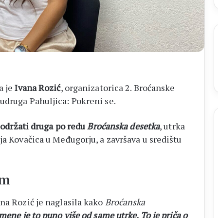
a je
Ivana Rozić
, organizatorica 2. Broćanske
udruga Pahuljica: Pokreni se.
e održati druga po redu
Broćanska desetka
, utrka
ja Kovačica u Međugorju, a završava u središtu
om
ana Rozić je naglasila kako
Broćanska
mene je to puno više od same utrke. To je priča o