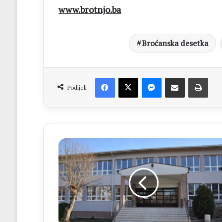
www.brotnjo.ba
Broćanska desetka
Facebook
X
Messenger
Dijeli putem Emaila
Print
Podijeli
OBAVIJEST
Početak
nove
školske godine