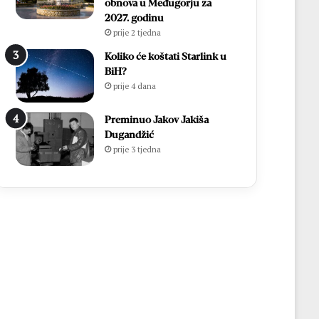
obnova u Međugorju za
2027. godinu
prije 2 tjedna
Koliko će koštati Starlink u
BiH?
prije 4 dana
Preminuo Jakov Jakiša
Dugandžić
prije 3 tjedna