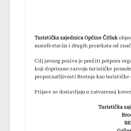
listići
i
elektroničko
brojanje
Turistička zajednica Općine Čitluk
objav
manifestacija i drugih projekata od znač
Cilj javnog poziva je pružiti potporu org
koji doprinose razvoju turističke ponude
prepoznatljivosti Brotnja kao turističke 
Prijave se dostavljaju u zatvorenoj kove
Turistička za
Bro
88
Galle