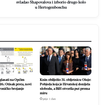
kolo
svladao Shapovalova i izborio drugo kolo
u
u Hertogenboschu
Hertogenboschu
glasati na Općim
Knin obilježio 31. obljetnicu Oluje:
6.: Otisak prsta, novi
Pobjeda koja je Hrvatskoj donijela
ktroničko brojanje
slobodu, a BiH otvorila put prema
miru
prije 1 dan