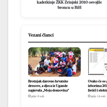
broncu
kadetkinje ŽKK Zrinjski 2010 osvojile
u
broncu u BiH
BiH
Vezani članci
Brotnjak darovao hrvatske
Ovako će se 
dresove, a djeca iz Ugande
izborima 202
zapjevala „Moja domovina“
listići i ele
prije 8 sati
prije 14 sati