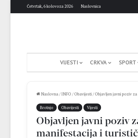
Četvrtak, 6 kolovoza 2026
Naslovnica
VIJESTI
CRKVA
SPORT
Naslovna
/
INFO
/
Obavijesti
/
Objavljen javni poziv za 
Brotnjo
Obavijesti
Vijesti
Objavljen javni poziv 
manifestacija i turisti