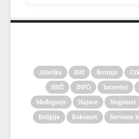
Atletika
BiH
Brotnjo
Cr
HNŽ
INFO
Intervjui
Međugorje
Najave
Nogomet
Religija
Rukomet
Servisne I