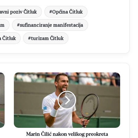
avni poziv Čitluk
Općina Čitluk
am
sufinanciranje manifestacija
a Čitluk
turizam Čitluk
Marin
Čilić
nakon
velikog
preokreta
svladao
Shapovalova
i
izborio
drugo
Marin Čilić nakon velikog preokreta