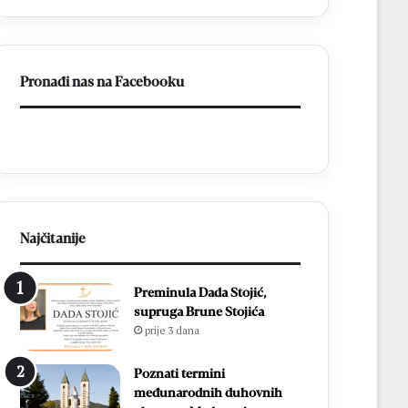
a
BiH
otvorila
put
Pronađi nas na Facebooku
prema
miru
Najčitanije
Preminula Dada Stojić,
supruga Brune Stojića
prije 3 dana
Poznati termini
međunarodnih duhovnih