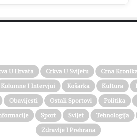
PROČITAJTE JOŠ…
kva U Hrvata
Crkva U Svijetu
Crna Kronik
Kolumne I Intervjui
Košarka
Kultura
Obavijesti
Ostali Sportovi
Politika
nformacije
Sport
Svijet
Tehnologija
Zdravlje I Prehrana