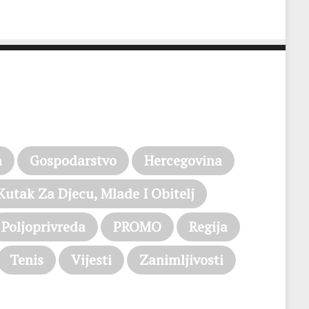
a
Gospodarstvo
Hercegovina
Kutak Za Djecu, Mlade I Obitelj
Poljoprivreda
PROMO
Regija
Tenis
Vijesti
Zanimljivosti