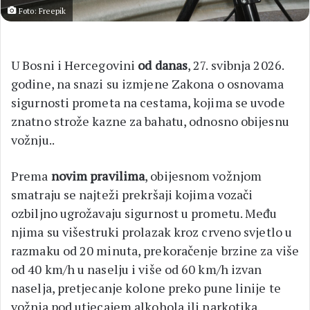
Foto: Freepik
U Bosni i Hercegovini
od danas
, 27. svibnja 2026.
godine, na snazi su izmjene Zakona o osnovama
sigurnosti prometa na cestama, kojima se uvode
znatno strože kazne za bahatu, odnosno obijesnu
vožnju..
Prema
novim pravilima
, obijesnom vožnjom
smatraju se najteži prekršaji kojima vozači
ozbiljno ugrožavaju sigurnost u prometu. Među
njima su višestruki prolazak kroz crveno svjetlo u
razmaku od 20 minuta, prekoračenje brzine za više
od 40 km/h u naselju i više od 60 km/h izvan
naselja, pretjecanje kolone preko pune linije te
vožnja pod utjecajem alkohola ili narkotika.