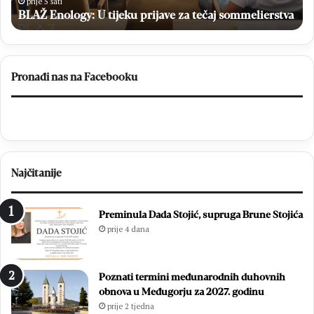
u
Br
a
Prvu ligu FBiH
Prvu
ligu
FBiH
Pronađi nas na Facebooku
Najčitanije
Preminula Dada Stojić, supruga Brune Stojića
prije 4 dana
Poznati termini međunarodnih duhovnih
obnova u Međugorju za 2027. godinu
prije 2 tjedna