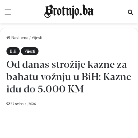
Izbornik
Pr
Naslovna
/
Vijesti
BiH
Vijesti
Od danas strožije kazne za
bahatu vožnju u BiH: Kazne
idu do 5.000 KM
27 svibnja, 2026