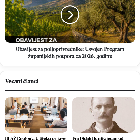
poljoprivrednike:
Usvojen
Program
županijskih
potpora
za
2026.
godinu
Obavijest za poljoprivrednike: Usvojen Program
županijskih potpora za 2026. godinu
Vezani članci
BLAŽ Enology: U tijeku prijave
Fra Didak Buntić jedan od