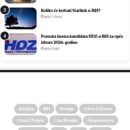
Koliko će koštati Starlink u BiH?
prije 5 dana
Poznata imena kandidata HDZ-a BiH za opće
izbore 2026. godine
prije 8 sati
PROČITAJTE JOŠ…
Atletika
BiH
Brotnjo
Crkva U Hrvata
Crkva U Svijetu
Crna Kronika
Gospodarstvo