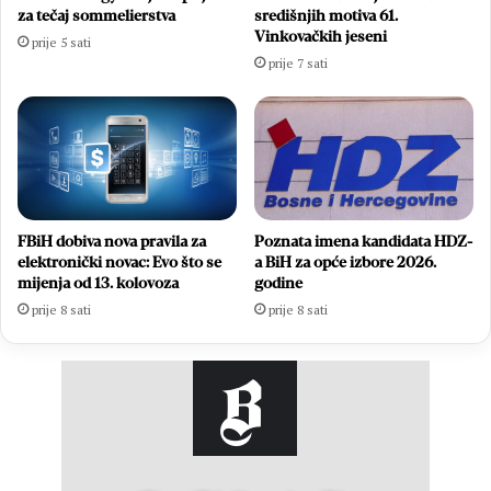
za tečaj sommelierstva
središnjih motiva 61.
Vinkovačkih jeseni
prije 5 sati
prije 7 sati
FBiH dobiva nova pravila za
Poznata imena kandidata HDZ-
elektronički novac: Evo što se
a BiH za opće izbore 2026.
mijenja od 13. kolovoza
godine
prije 8 sati
prije 8 sati