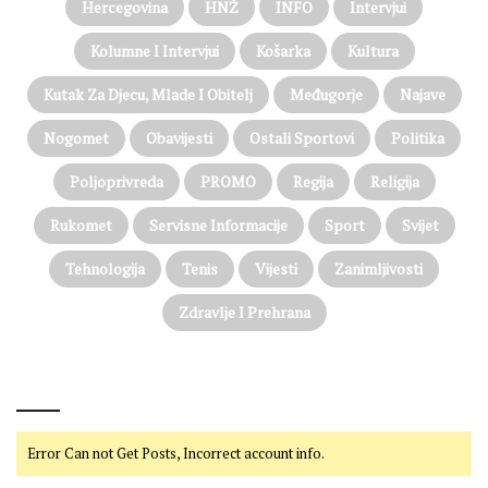
Hercegovina
HNŽ
INFO
Intervjui
Kolumne I Intervjui
Košarka
Kultura
Kutak Za Djecu, Mlade I Obitelj
Međugorje
Najave
Nogomet
Obavijesti
Ostali Sportovi
Politika
Poljoprivreda
PROMO
Regija
Religija
Rukomet
Servisne Informacije
Sport
Svijet
Tehnologija
Tenis
Vijesti
Zanimljivosti
Zdravlje I Prehrana
@on Twitter
Error Can not Get Posts, Incorrect account info.