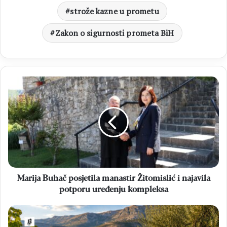
strože kazne u prometu
Zakon o sigurnosti prometa BiH
Marija
Buhač
posjetila
manastir
Žitomislić
i
najavila
potporu
uređenju
kompleksa
Marija Buhač posjetila manastir Žitomislić i najavila
potporu uređenju kompleksa
Obavijest
za