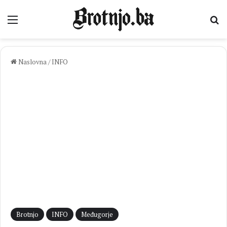
Izbornik
Pr
Naslovna
/
INFO
Brotnjo
INFO
Međugorje