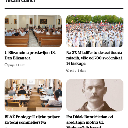
Vezani članci
U Blizancima proslavljen 18.
Na 37. Mladifestu deseci tisuća
Dan Blizanaca
mladih, više od 700 svećenika i
14 biskupa
prije 11 sati
prije 1 dan
BLAŽ Enology: U tijeku prijave
Fra Didak Buntić jedan od
za tečaj sommelierstva
središnjih motiva 61.
Vinkovačkih jeseni