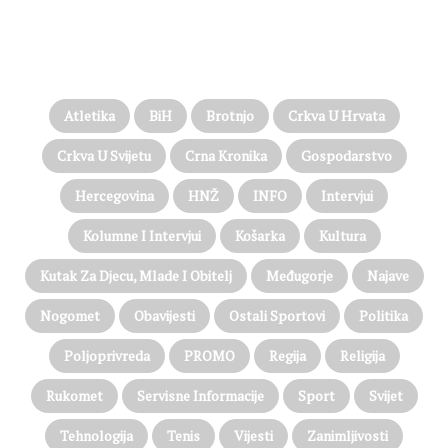
PROČITAJTE JOŠ…
Atletika
BiH
Brotnjo
Crkva U Hrvata
Crkva U Svijetu
Crna Kronika
Gospodarstvo
Hercegovina
HNŽ
INFO
Intervjui
Kolumne I Intervjui
Košarka
Kultura
Kutak Za Djecu, Mlade I Obitelj
Međugorje
Najave
Nogomet
Obavijesti
Ostali Sportovi
Politika
Poljoprivreda
PROMO
Regija
Religija
Rukomet
Servisne Informacije
Sport
Svijet
Tehnologija
Tenis
Vijesti
Zanimljivosti