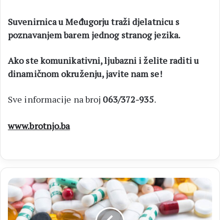
Suvenirnica u Međugorju traži djelatnicu s
poznavanjem barem jednog stranog jezika.
Ako ste komunikativni, ljubazni i želite raditi u
dinamičnom okruženju, javite nam se!
Sve informacije na broj ‭
063/372-935‬
.
www.brotnjo.ba
ISTRAŽIVANJE
Rana
primjena
antibiotika