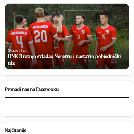
U
Blizancima
proslavljen
18.
Dan
Blizanaca
dao Neretvu i nastavio pobjednički
prije 11 sati
U Blizancima proslavl
Pronađi nas na Facebooku
Najčitanije