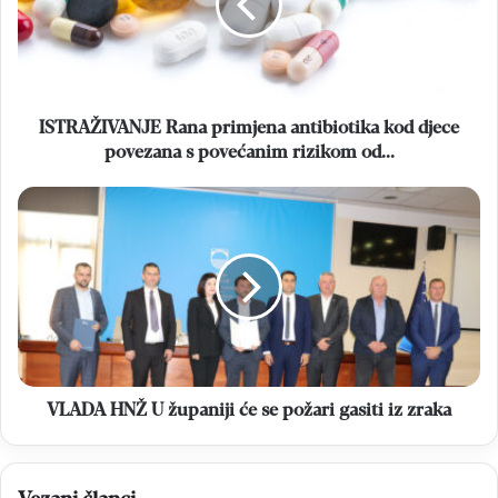
kod
djece
povezana
s
povećanim
rizikom
ISTRAŽIVANJE Rana primjena antibiotika kod djece
od...
povezana s povećanim rizikom od...
VLADA
HNŽ
U
županiji
će
se
požari
gasiti
iz
zraka
VLADA HNŽ U županiji će se požari gasiti iz zraka