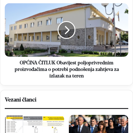
OPĆINA
ČITLUK
Obavijest
poljoprivrednim
proizvođačima
o
potrebi
podnošenja
zahtjeva
za
OPĆINA ČITLUK Obavijest poljoprivrednim
izlazak
proizvođačima o potrebi podnošenja zahtjeva za
na
izlazak na teren
teren
Vezani članci