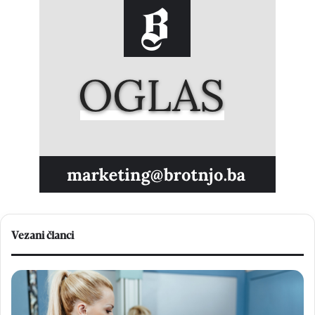
Vezani članci
Geodeti
iz
Građevinskog