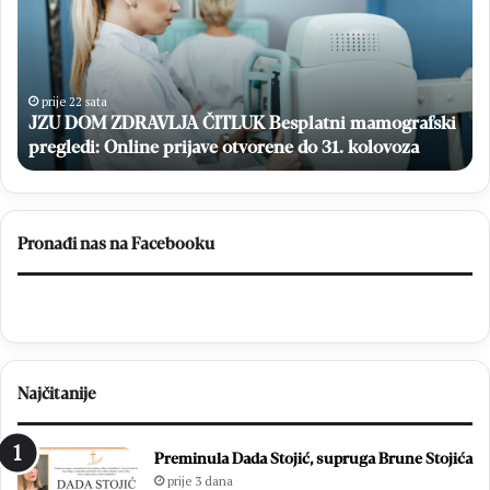
školskog
centra
Mostar
obilježili
40
prije 1 dan
amografski
godina
Geodeti iz Građevinskog školskog centra Most
mature
olovoza
obilježili 40 godina mature
Pronađi nas na Facebooku
Najčitanije
Preminula Dada Stojić, supruga Brune Stojića
prije 3 dana