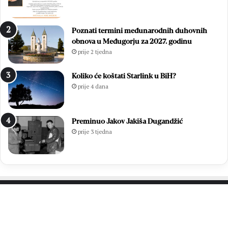
Poznati termini međunarodnih duhovnih
obnova u Međugorju za 2027. godinu
prije 2 tjedna
Koliko će koštati Starlink u BiH?
prije 4 dana
Preminuo Jakov Jakiša Dugandžić
prije 3 tjedna
PROČITAJTE JOŠ…