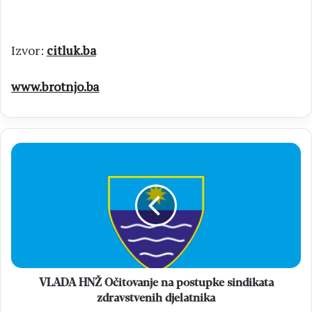
Izvor:
citluk.ba
www.brotnjo.ba
VLADA
HNŽ
Očitovanje
na
postupke
sindikata
zdravstvenih
djelatnika
VLADA HNŽ Očitovanje na postupke sindikata
zdravstvenih djelatnika