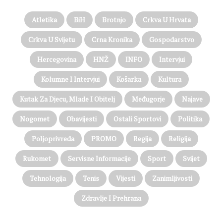
Atletika
BiH
Brotnjo
Crkva U Hrvata
Crkva U Svijetu
Crna Kronika
Gospodarstvo
Hercegovina
HNŽ
INFO
Intervjui
Kolumne I Intervjui
Košarka
Kultura
Kutak Za Djecu, Mlade I Obitelj
Međugorje
Najave
Nogomet
Obavijesti
Ostali Sportovi
Politika
Poljoprivreda
PROMO
Regija
Religija
Rukomet
Servisne Informacije
Sport
Svijet
Tehnologija
Tenis
Vijesti
Zanimljivosti
Zdravlje I Prehrana