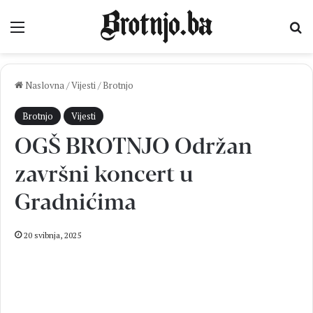
Izbornik
Pr
Naslovna
/
Vijesti
/
Brotnjo
Brotnjo
Vijesti
OGŠ BROTNJO Održan
završni koncert u
Gradnićima
20 svibnja, 2025