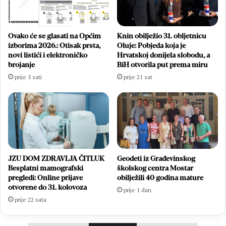
Ovako će se glasati na Općim
Knin obilježio 31. obljetnicu
izborima 2026.: Otisak prsta,
Oluje: Pobjeda koja je
novi listići i elektroničko
Hrvatskoj donijela slobodu, a
brojanje
BiH otvorila put prema miru
prije 5 sati
prije 21 sat
JZU DOM ZDRAVLJA ČITLUK
Geodeti iz Građevinskog
Besplatni mamografski
školskog centra Mostar
pregledi: Online prijave
obilježili 40 godina mature
otvorene do 31. kolovoza
prije 1 dan
prije 22 sata