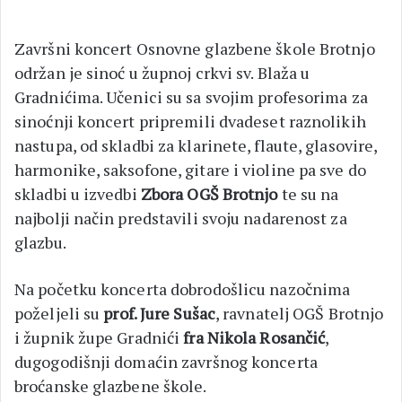
Završni koncert Osnovne glazbene škole Brotnjo
održan je sinoć u župnoj crkvi sv. Blaža u
Gradnićima. Učenici su sa svojim profesorima za
sinoćnji koncert pripremili dvadeset raznolikih
nastupa, od skladbi za klarinete, flaute, glasovire,
harmonike, saksofone, gitare i violine pa sve do
skladbi u izvedbi
Zbora OGŠ Brotnjo
te su na
najbolji način predstavili svoju nadarenost za
glazbu.
Na početku koncerta dobrodošlicu nazočnima
poželjeli su
prof. Jure Sušac
, ravnatelj OGŠ Brotnjo
i župnik župe Gradnići
fra Nikola Rosančić
,
dugogodišnji domaćin završnog koncerta
broćanske glazbene škole.