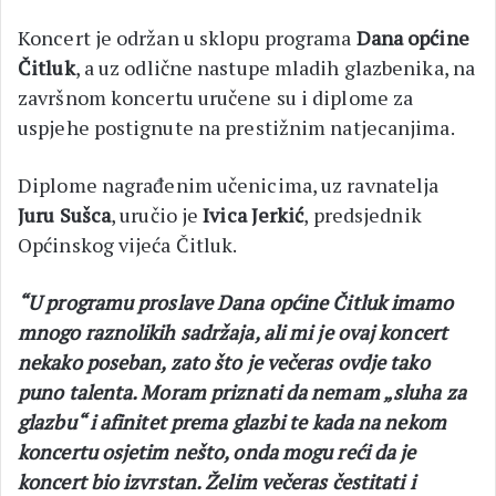
Koncert je održan u sklopu programa
Dana općine
Čitluk
, a uz odlične nastupe mladih glazbenika, na
završnom koncertu uručene su i diplome za
uspjehe postignute na prestižnim natjecanjima.
Diplome nagrađenim učenicima, uz ravnatelja
Juru Sušca
, uručio je
Ivica Jerkić
, predsjednik
Općinskog vijeća Čitluk.
“U programu proslave Dana općine Čitluk imamo
mnogo raznolikih sadržaja, ali mi je ovaj koncert
nekako poseban, zato što je večeras ovdje tako
puno talenta. Moram priznati da nemam „sluha za
glazbu“ i afinitet prema glazbi te kada na nekom
koncertu osjetim nešto, onda mogu reći da je
koncert bio izvrstan. Želim večeras čestitati i