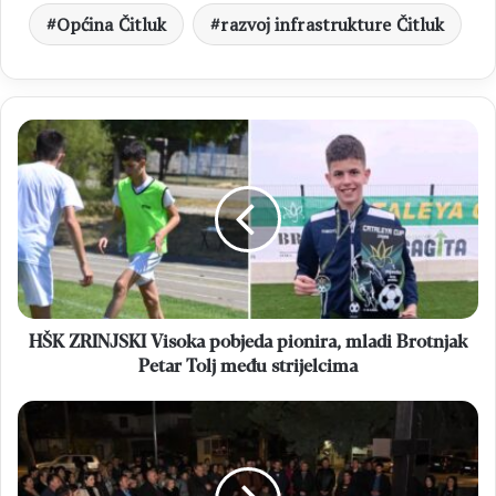
Općina Čitluk
razvoj infrastrukture Čitluk
HŠK
ZRINJSKI
Visoka
pobjeda
pionira,
mladi
Brotnjak
Petar
Tolj
među
HŠK ZRINJSKI Visoka pobjeda pionira, mladi Brotnjak
strijelcima
Petar Tolj među strijelcima
ČITLUK
Molitva
i
paljenje