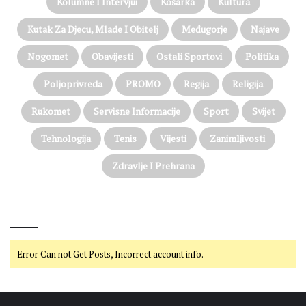
Kolumne I Intervjui
Košarka
Kultura
Kutak Za Djecu, Mlade I Obitelj
Međugorje
Najave
Nogomet
Obavijesti
Ostali Sportovi
Politika
Poljoprivreda
PROMO
Regija
Religija
Rukomet
Servisne Informacije
Sport
Svijet
Tehnologija
Tenis
Vijesti
Zanimljivosti
Zdravlje I Prehrana
@on Twitter
Error Can not Get Posts, Incorrect account info.