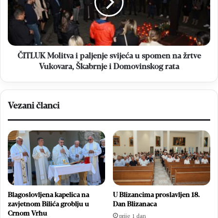
svijeća
u
spomen
na
žrtve
Vukovara,
ČITLUK Molitva i paljenje svijeća u spomen na žrtve
Škabrnje
Vukovara, Škabrnje i Domovinskog rata
i
Domovinskog
rata
Vezani članci
Blagoslovljena kapelica na
U Blizancima proslavljen 18.
zavjetnom Bilića groblju u
Dan Blizanaca
Crnom Vrhu
prije 1 dan