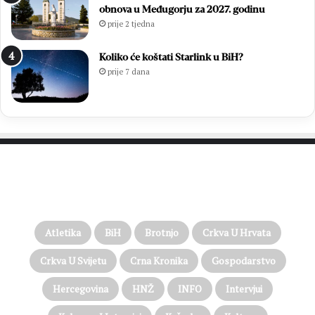
obnova u Međugorju za 2027. godinu
prije 2 tjedna
Koliko će koštati Starlink u BiH?
prije 7 dana
PROČITAJTE JOŠ…
Atletika
BiH
Brotnjo
Crkva U Hrvata
Crkva U Svijetu
Crna Kronika
Gospodarstvo
Hercegovina
HNŽ
INFO
Intervjui