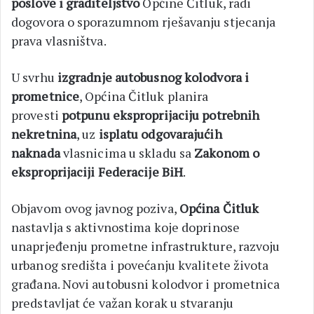
poslove i graditeljstvo
Općine Čitluk, radi
dogovora o sporazumnom rješavanju stjecanja
prava vlasništva.
U svrhu
izgradnje autobusnog kolodvora i
prometnice
, Općina Čitluk planira
provesti
potpunu eksproprijaciju potrebnih
nekretnina
, uz
isplatu odgovarajućih
naknada
vlasnicima u skladu sa
Zakonom o
eksproprijaciji Federacije BiH
.
Objavom ovog javnog poziva,
Općina Čitluk
nastavlja s aktivnostima koje doprinose
unaprjeđenju prometne infrastrukture, razvoju
urbanog središta i povećanju kvalitete života
građana. Novi autobusni kolodvor i prometnica
predstavljat će važan korak u stvaranju