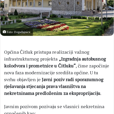
Foto: Događajnica
Općina Čitluk pristupa realizaciji važnog
infrastrukturnog projekta
„Izgradnja autobusnog
kolodvora i prometnice u Čitluku“
, čime započinje
nova faza modernizacije središta općine. U tu
svrhu objavljen je
Javni poziv radi sporazumnog
rješavanja stjecanja prava vlasništva na
nekretninama predloženim za eksproprijaciju
.
Javnim pozivom pozivaju se vlasnici nekretnina
označenih kao: