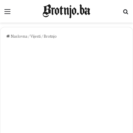
Izbornik
Pr
Naslovna
/
Vijesti
/
Brotnjo