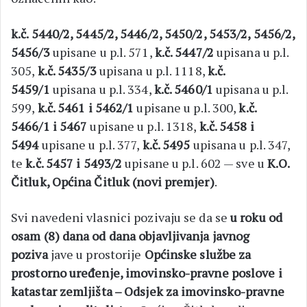
k.č. 5440/2, 5445/2, 5446/2, 5450/2, 5453/2, 5456/2,
5456/3
upisane u p.l. 571,
k.č. 5447/2
upisana u p.l.
305,
k.č. 5435/3
upisana u p.l. 1118,
k.č.
5459/1
upisana u p.l. 334,
k.č. 5460/1
upisana u p.l.
599,
k.č. 5461 i 5462/1
upisane u p.l. 300,
k.č.
5466/1 i 5467
upisane u p.l. 1318,
k.č. 5458 i
5494
upisane u p.l. 377,
k.č. 5495
upisana u p.l. 347,
te
k.č. 5457 i 5493/2
upisane u p.l. 602 — sve u
K.O.
Čitluk, Općina Čitluk (novi premjer)
.
Svi navedeni vlasnici pozivaju se da se
u roku od
osam (8) dana od dana objavljivanja javnog
poziva
jave u prostorije
Općinske službe za
prostorno uređenje, imovinsko-pravne poslove i
katastar zemljišta – Odsjek za imovinsko-pravne