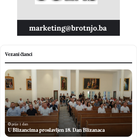
Vezani članci
U
Kr
Blizancima
je
proslavljen
er
18.
Ig
Dan
Kn
Blizanaca
Ga
op
se
od
prije 1 dan
H
U Blizancima proslavljen 18. Dan Blizanaca
Me