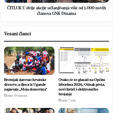
novih
članova
ČITLUK U dvije akcije učlanjivanja više od 1.000 novih
GNK
članova GNK Dinama
Dinama
Vezani članci
Brotnjak darovao hrvatske
Ovako će se glasati na Općim
dresove, a djeca iz Ugande
izborima 2026.: Otisak prsta,
zapjevala „Moja domovina“
novi listići i elektroničko
brojanje
prije 59 minuta
prije 7 sati