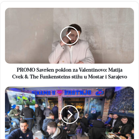
PROMO
Savršen
poklon
za
Valentinovo: Matija
Cvek &
The
Funkensteins
stižu
u
PROMO Savršen poklon za Valentinovo: Matija
Mostar
Cvek & The Funkensteins stižu u Mostar i Sarajevo
i
Sarajevo
ČITLUK
U
dvije
akcije
učlanjivanja
više
od
1.000