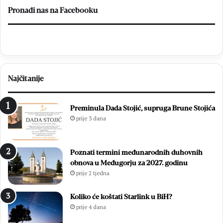
otvorila
Pronađi nas na Facebooku
put
prema
miru
Najčitanije
Preminula Dada Stojić, supruga Brune Stojića
prije 3 dana
Poznati termini međunarodnih duhovnih
obnova u Međugorju za 2027. godinu
prije 2 tjedna
Koliko će koštati Starlink u BiH?
prije 4 dana