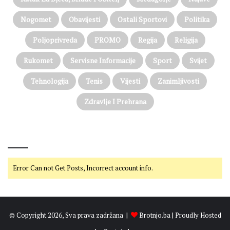
Nogomet
Obavijesti
Ostali Sportovi
Politika
Poljoprivreda
PROMO
Regija
Religija
Rukomet
Servisne Informacije
Sport
Svijet
Tehnologija
Tenis
Vijesti
Zanimljivosti
Zdravlje I Prehrana
@on Twitter
Error Can not Get Posts, Incorrect account info.
© Copyright 2026, Sva prava zadržana |
Brotnjo.ba
| Proudly Hosted