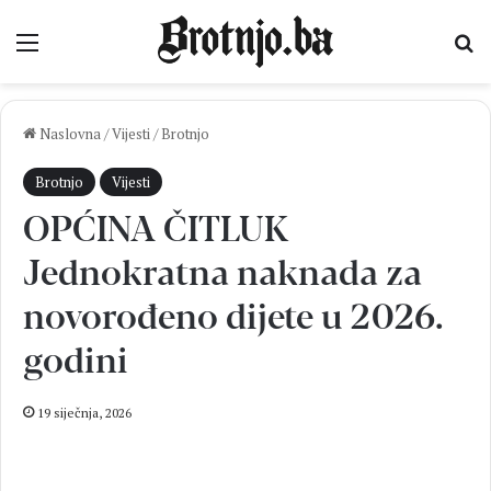
Izbornik
Pr
Naslovna
/
Vijesti
/
Brotnjo
Brotnjo
Vijesti
OPĆINA ČITLUK
Jednokratna naknada za
novorođeno dijete u 2026.
godini
19 siječnja, 2026