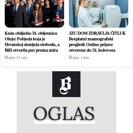
Knin obilježio 31. obljetnicu
JZU DOM ZDRAVLJA ČITLUK
Oluje: Pobjeda koja je
Besplatni mamografski
Hrvatskoj donijela slobodu, a
pregledi: Online prijave
BiH otvorila put prema miru
otvorene do 31. kolovoza
prije 23 sata
prije 1 dan