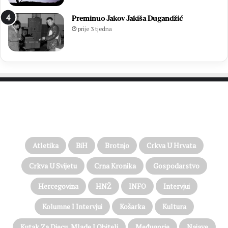
Preminuo Jakov Jakiša Dugandžić
prije 3 tjedna
PROČITAJTE JOŠ…
Atletika
BiH
Brotnjo
Crkva U Hrvata
Crkva U Svijetu
Crna Kronika
Gospodarstvo
Hercegovina
HNŽ
INFO
Intervjui
Kolumne I Intervjui
Košarka
Kultura
Kutak Za Djecu, Mlade I Obitelj
Međugorje
Najave