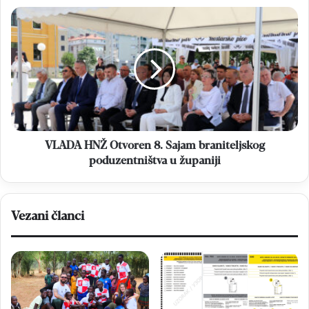
VLADA
HNŽ
Otvoren
8.
Sajam
braniteljskog
poduzentništva
u
županiji
VLADA HNŽ Otvoren 8. Sajam braniteljskog
poduzentništva u županiji
Vezani članci