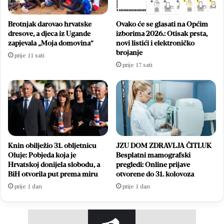
Brotnjak darovao hrvatske
Ovako će se glasati na Općim
dresove, a djeca iz Ugande
izborima 2026.: Otisak prsta,
zapjevala „Moja domovina“
novi listići i elektroničko
brojanje
prije 11 sati
prije 17 sati
Knin obilježio 31. obljetnicu
JZU DOM ZDRAVLJA ČITLUK
Oluje: Pobjeda koja je
Besplatni mamografski
Hrvatskoj donijela slobodu, a
pregledi: Online prijave
BiH otvorila put prema miru
otvorene do 31. kolovoza
prije 1 dan
prije 1 dan