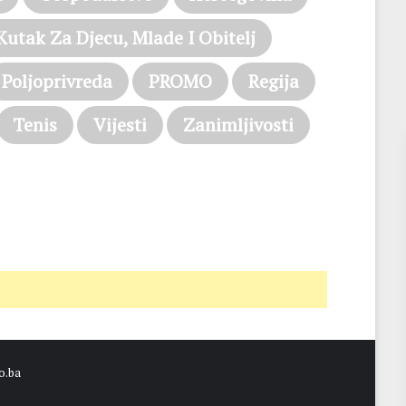
Kutak Za Djecu, Mlade I Obitelj
Poljoprivreda
PROMO
Regija
Tenis
Vijesti
Zanimljivosti
o.ba