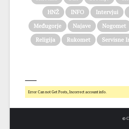
HNŽ
INFO
Intervjui
Međugorje
Najave
Nogomet
Religija
Rukomet
Servisne I
@on Twitter
Error Can not Get Posts, Incorrect account info.
© C