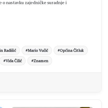
e o nastavku zajedničke suradnje i
n Radišić
Mario Vučić
Općina Čitluk
Vida Čilić
Znamen
aj