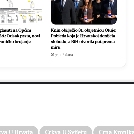
glasati na Općim
Knin obilježio 31. obljetnicu Oluje:
6.: Otisak prsta, novi
Pobjeda koja je Hrvatskoj donijela
ktroničko brojanje
slobodu, a BiH otvorila put prema
miru
prije 2 dana
PROČITAJTE JOŠ…
kva U Hrvata
Crkva U Svijetu
Crna Kronik