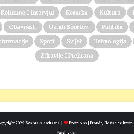
Kolumne I Intervjui
Košarka
Kultura
Obavijesti
Ostali Sportovi
Politika
nformacije
Sport
Svijet
Tehnologija
Zdravlje I Prehrana
opyright 2026, Sva prava zadržana |
Brotnjo.ba
| Proudly Hosted by
Brotnj
Naslovnica