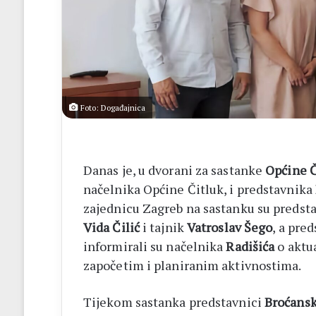
listići
i
elektroničko
brojanje
Foto: Događajnica
Danas je, u dvorani za sastanke
Općine Č
načelnika Općine Čitluk, i predstavnika
zajednicu Zagreb na sastanku su predsta
Vida Čilić
i tajnik
Vatroslav Šego
, a pre
informirali su načelnika
Radišića
o aktu
započetim i planiranim aktivnostima.
Tijekom sastanka predstavnici
Broćansk