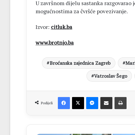
U završnom dijelu sastanka razgovarao j
mogućnostima za čvršće povezivanje.
Izvor:
citluk.ba
www.brotnjo.ba
Broćanska zajednica Zagreb
Mari
Vatroslav Šego
Facebook
X
Messenger
Dijeli putem Emaila
Print
Podijeli