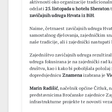
aktivnosti oko organizacije tradicional
održati
25. listopada u hotelu Sheraton
t
zavičajnih udruga Hrvata iz BiH
.
Naime, četrnaest zavičajnih udruga Hvat
samostalnog djelovanja, zajedničkim sna
naše tradicije, ali i zajednički nastupati
Zajedništvo zavičajnih udruga rezultira
udruga fokusirana je na zajednički rad 
društvu, kao i kako bi poboljšala položaj
dopredsjednicu
Znamena
izabrana je
Vi
Marin Radišić
, načelnik općine Čitluk, 
predstavnicima Broćanske zajednice Zag
infrastrukturne projekte te novosti veza