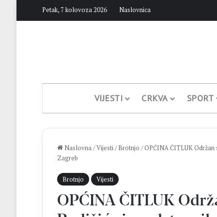
Petak, 7 kolovoza 2026
Naslovnica
VIJESTI
CRKVA
SPORT
Naslovna
/
Vijesti
/
Brotnjo
/
OPĆINA ČITLUK Održan sas
Zagreb
Brotnjo
Vijesti
OPĆINA ČITLUK Održa