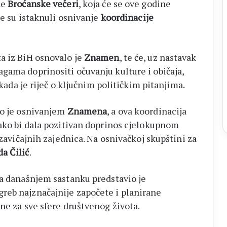
ne
Broćanske večeri
, koja će se ove godine
e su istaknuli osnivanje
koordinacije
a iz BiH osnovalo je
Znamen
, te će, uz nastavak
gama doprinositi očuvanju kulture i običaja,
 kada je riječ o ključnim političkim pitanjima.
lo je osnivanjem
Znamena
, a ova koordinacija
kako bi dala pozitivan doprinos cjelokupnom
 zavičajnih zajednica. Na osnivačkoj skupštini za
da Čilić
.
na današnjem sastanku predstavio je
reb najznačajnije započete i planirane
ne za sve sfere društvenog života.