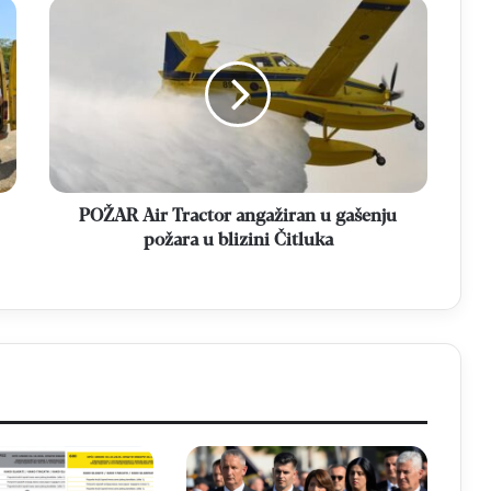
POŽAR
Air
Tractor
angažiran
u
gašenju
požara
u
blizini
Čitluka
POŽAR Air Tractor angažiran u gašenju
požara u blizini Čitluka