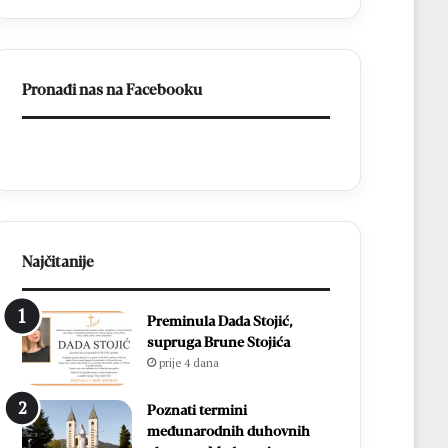
a
BiH
otvorila
put
Pronađi nas na Facebooku
prema
miru
Najčitanije
Preminula Dada Stojić,
supruga Brune Stojića
prije 4 dana
Poznati termini
međunarodnih duhovnih