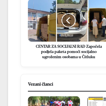
CENTAR
ZA
SOCIJALNI
RAD
Započela
podjela
paketa
pomoći
socijalno
ugroženim
CENTAR ZA SOCIJALNI RAD Započela
osobama
podjela paketa pomoći socijalno
u
ugroženim osobama u Čitluku
Čitluku
Vezani članci