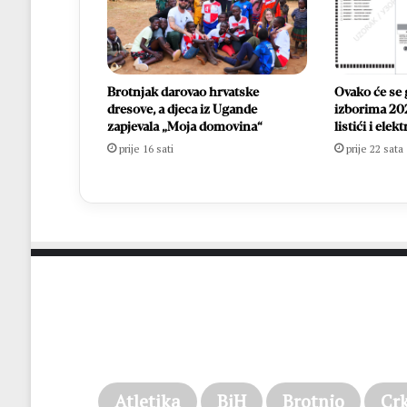
Brotnjak darovao hrvatske
Ovako će se 
dresove, a djeca iz Ugande
izborima 202
zapjevala „Moja domovina“
listići i ele
prije 16 sati
prije 22 sata
Atletika
BiH
Brotnjo
Cr