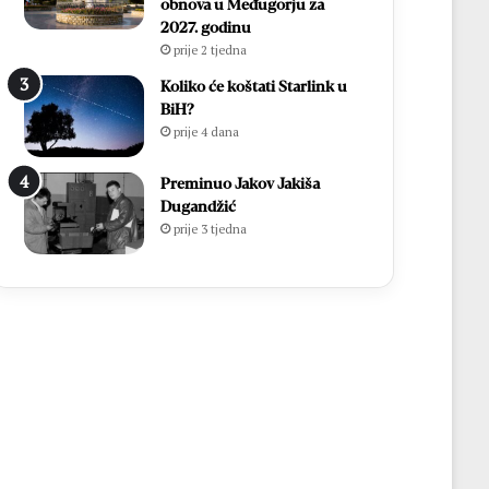
obnova u Međugorju za
2027. godinu
prije 2 tjedna
Koliko će koštati Starlink u
BiH?
prije 4 dana
Preminuo Jakov Jakiša
Dugandžić
prije 3 tjedna