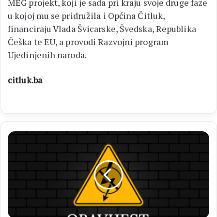
MEG projekt, koji je sada pri kraju svoje druge faze
u kojoj mu se pridružila i Općina Čitluk,
financiraju Vlada Švicarske, Švedska, Republika
Češka te EU, a provodi Razvojni program
Ujedinjenih naroda.
citluk.ba
Prekidi
u
isporuci
električne
energije
na
području
općine
Čitluk