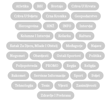
Atletika
BiH
Brotnjo
Crkva U Hrvata
Crkva U Svijetu
Crna Kronika
Gospodarstvo
Hercegovina
HNŽ
INFO
Intervjui
Kolumne I Intervjui
Košarka
Kultura
Kutak Za Djecu, Mlade I Obitelj
Međugorje
Najave
Nogomet
Obavijesti
Ostali Sportovi
Politika
Poljoprivreda
PROMO
Regija
Religija
Rukomet
Servisne Informacije
Sport
Svijet
Tehnologija
Tenis
Vijesti
Zanimljivosti
Zdravlje I Prehrana
@on Twitter