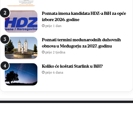
Poznata imena kandidata HDZ-a BiH za opće
izbore 2026. godine
prije 1 dan
Poznati termini međunarodnih duhovnih
obnova u Međugorju za 2027. godinu
prije 2 tjedna
Koliko će koštati Starlink u BiH?
prije 6 dana
PROČITAJTE JOŠ…