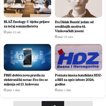
BLAŽ Enology: U tijeku prijave
Fra Didak Buntić jedan od
za tečaj sommelierstva
središnjih motiva 61.
Vinkovačkih jeseni
prije 21 sat
prije 23 sata
FBiH dobiva nova pravila za
Poznata imena kandidata HDZ-
elektronički novac: Evo što se
a BiH za opće izbore 2026.
mijenja od 13. kolovoza
godine
prije 1 dan
prije 1 dan