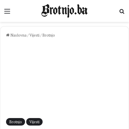
Izbornik
Pr
Naslovna
/
Vijesti
/
Brotnjo
Brotnjo
Vijesti