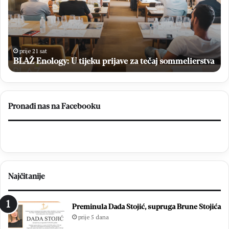
prijave
Ha
za
izb
tečaj
fin
sommelierstva
M
M
prije 21 sat
op
BLAŽ Enology: U tijeku prijave za tečaj sommelierstva
Čit
–
Br
20
Pronađi nas na Facebooku
Najčitanije
Preminula Dada Stojić, supruga Brune Stojića
prije 5 dana