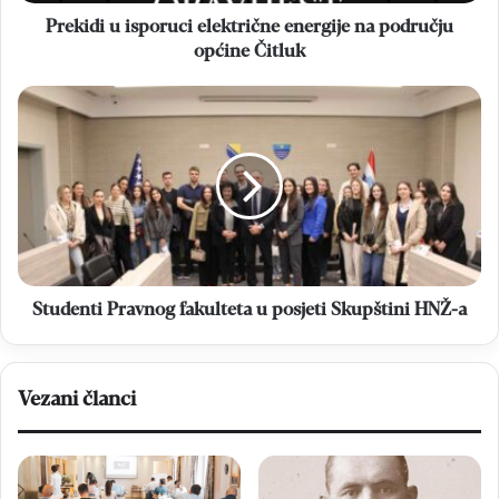
Prekidi u isporuci električne energije na području
općine Čitluk
Studenti
Pravnog
fakulteta
u
posjeti
Skupštini
HNŽ-
a
Studenti Pravnog fakulteta u posjeti Skupštini HNŽ-a
Vezani članci