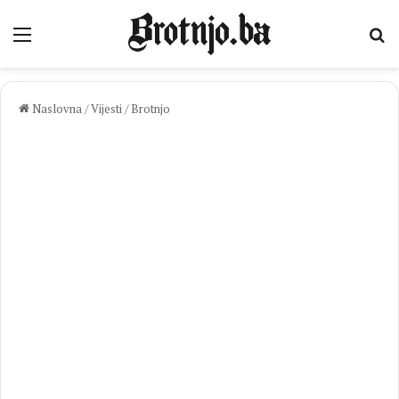
Izbornik
Pr
Naslovna
/
Vijesti
/
Brotnjo