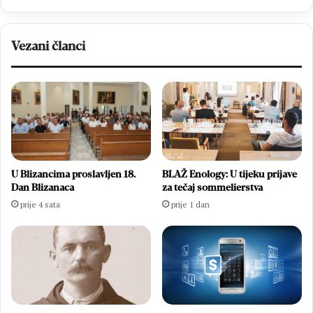
Vezani članci
U Blizancima proslavljen 18.
BLAŽ Enology: U tijeku prijave
Dan Blizanaca
za tečaj sommelierstva
prije 4 sata
prije 1 dan