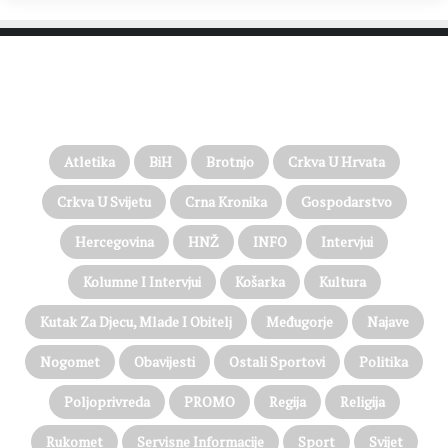
PROČITAJTE JOŠ…
Atletika
BiH
Brotnjo
Crkva U Hrvata
Crkva U Svijetu
Crna Kronika
Gospodarstvo
Hercegovina
HNŽ
INFO
Intervjui
Kolumne I Intervjui
Košarka
Kultura
Kutak Za Djecu, Mlade I Obitelj
Međugorje
Najave
Nogomet
Obavijesti
Ostali Sportovi
Politika
Poljoprivreda
PROMO
Regija
Religija
Rukomet
Servisne Informacije
Sport
Svijet