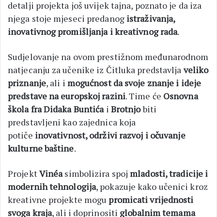
detalji projekta još uvijek tajna, poznato je da iza
njega stoje mjeseci predanog
istraživanja,
inovativnog promišljanja i kreativnog rada
.
Sudjelovanje na ovom prestižnom međunarodnom
natjecanju za učenike iz Čitluka predstavlja
veliko
priznanje
, ali i
mogućnost da svoje znanje i ideje
predstave na europskoj razini
. Time će
Osnovna
škola fra Didaka Buntića
i
Brotnjo
biti
predstavljeni kao zajednica koja
potiče
inovativnost, održivi razvoj i očuvanje
kulturne baštine
.
Projekt
Vinéa
simbolizira spoj
mladosti, tradicije i
modernih tehnologija
, pokazuje kako učenici kroz
kreativne projekte mogu
promicati vrijednosti
svoga kraja
, ali i doprinositi
globalnim temama