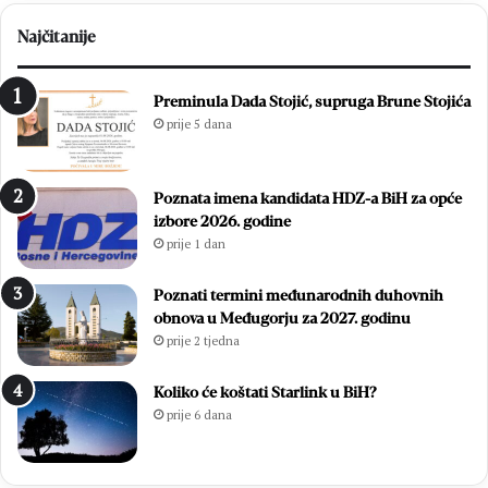
Najčitanije
Preminula Dada Stojić, supruga Brune Stojića
prije 5 dana
Poznata imena kandidata HDZ-a BiH za opće
izbore 2026. godine
prije 1 dan
Poznati termini međunarodnih duhovnih
obnova u Međugorju za 2027. godinu
prije 2 tjedna
Koliko će koštati Starlink u BiH?
prije 6 dana