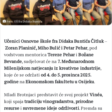
Foto: OŠ fra Didaka Buntića
Učenici Osnovne škole fra Didaka Buntića Čitluk
–
Zoran Planinić, Miho Bulić i Petar Pehar
, pod
vodstvom mentorica
Tereze Pehar
i
Božane
Bevande
, sudjelovat će na
7. Međunarodnom
Milenijskom natjecanju iz kreativne industrije
,
koje će se održati
od 4. do 5. prosinca 2025.
godine
na
Ekonomskom fakultetu u Osijeku
.
Mladi Brotnjaci predstavit će svoj projekt
Vinéa
,
koji spaja
tradiciju vinogradarstva
,
prirodne
resurse
i
suvremene ideje održivosti
. Premda su