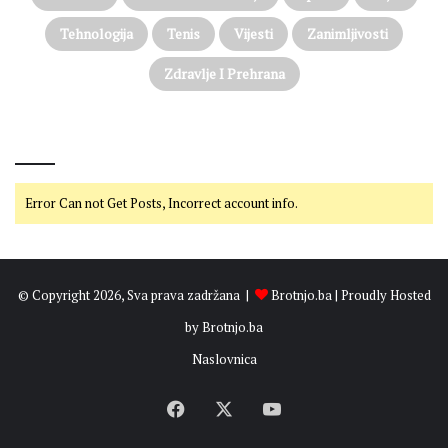
Tehnologija
Tenis
Vijesti
Zanimljivosti
Zdravlje I Prehrana
@on Twitter
Error Can not Get Posts, Incorrect account info.
© Copyright 2026, Sva prava zadržana |
Brotnjo.ba
| Proudly Hosted
by
Brotnjo.ba
Naslovnica
Facebook
X
YouTube