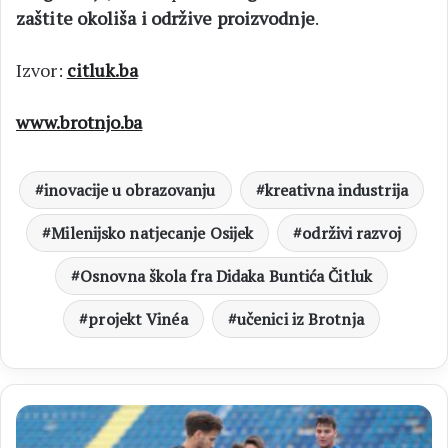
zaštite okoliša i održive proizvodnje
.
Izvor:
citluk.ba
www.brotnjo.ba
inovacije u obrazovanju
kreativna industrija
Milenijsko natjecanje Osijek
održivi razvoj
Osnovna škola fra Didaka Buntića Čitluk
projekt Vinéa
učenici iz Brotnja
NK
NERETVA