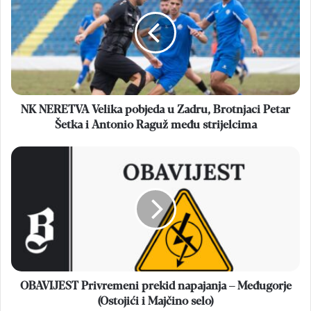
Velika
pobjeda
u
Zadru,
Brotnjaci
Petar
Šetka
i
NK NERETVA Velika pobjeda u Zadru, Brotnjaci Petar
Antonio
Šetka i Antonio Raguž među strijelcima
Raguž
među
OBAVIJEST
strijelcima
Privremeni
prekid
napajanja
–
Međugorje
(Ostojići
i
Majčino
selo)
OBAVIJEST Privremeni prekid napajanja – Međugorje
(Ostojići i Majčino selo)