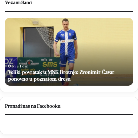
Vezani članci
Veliki
H
povratak
Br
u
sv
MNK
Ne
Brotnjo:
i
Zvonimir
na
Ćavar
po
ponovno
niz
prije 1 dan
u
Veliki povratak u MNK Brotnjo: Zvonimir Ćavar
poznatom
ponovno u poznatom dresu
dresu
Pronađi nas na Facebooku