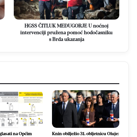
pružena
pomoć
hodočasniku
s
HGSS ČITLUK MEĐUGORJE U noćnoj
Brda
intervenciji pružena pomoć hodočasniku
ukazanja
s Brda ukazanja
glasati na Općim
Knin obilježio 31. obljetnicu Oluje: