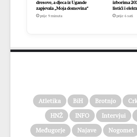
dresove, a djeca iz Ugande
izborima 202
zapjevala „Moja domovina“
listići i ele
prije 9 minuta
prije 6 sati
Atletika
BiH
Brotnjo
Cr
HNŽ
INFO
Intervjui
Međugorje
Najave
Nogomet