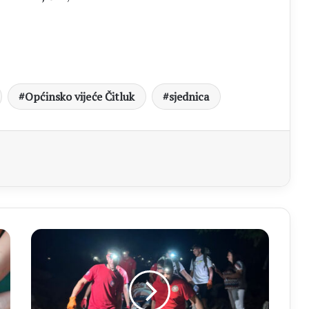
Općinsko vijeće Čitluk
sjednica
aj
HGSS
ČITLUK
MEĐUGORJE
U
noćnoj
intervenciji