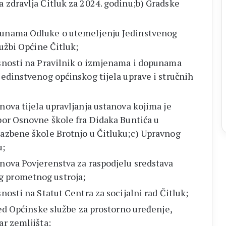
 zdravlja Čitluk za 2024. godinu;b) Gradske
punama Odluke o utemeljenju Jedinstvenog
lužbi Općine Čitluk;
asnosti na Pravilnik o izmjenama i dopunama
Jedinstvenog općinskog tijela uprave i stručnih
nova tijela upravljanja ustanova kojima je
bor Osnovne škole fra Didaka Buntića u
lazbene škole Brotnjo u Čitluku;c) Upravnog
u;
nova Povjerenstva za raspodjelu sredstava
 prometnog ustroja;
nosti na Statut Centra za socijalni rad Čitluk;
red Općinske službe za prostorno uređenje,
ar zemljišta;