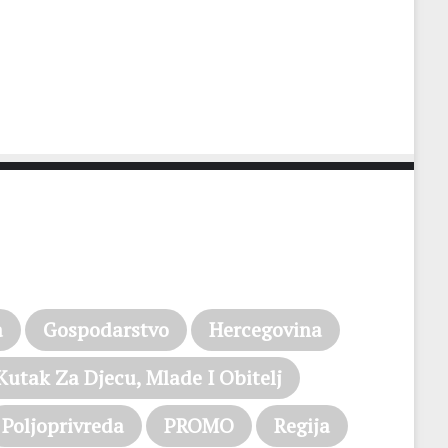
a
Gospodarstvo
Hercegovina
Kutak Za Djecu, Mlade I Obitelj
Poljoprivreda
PROMO
Regija