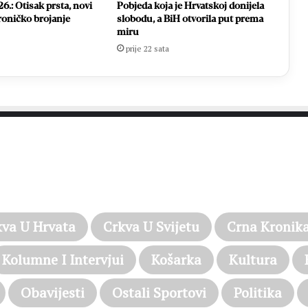
6.: Otisak prsta, novi
Pobjeda koja je Hrvatskoj donijela
ktroničko brojanje
slobodu, a BiH otvorila put prema
miru
prije 22 sata
PROČITAJTE JOŠ…
kva U Hrvata
Crkva U Svijetu
Crna Kronik
Kolumne I Intervjui
Košarka
Kultura
Obavijesti
Ostali Sportovi
Politika