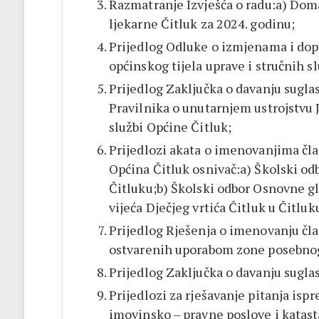
Razmatranje Izvješća o radu:a) Doma
ljekarne Čitluk za 2024. godinu;
Prijedlog Odluke o izmjenama i do
općinskog tijela uprave i stručnih s
Prijedlog Zaključka o davanju sugl
Pravilnika o unutarnjem ustrojstvu 
službi Općine Čitluk;
Prijedlozi akata o imenovanjima čla
Općina Čitluk osnivač:a) Školski od
Čitluku;b) Školski odbor Osnovne g
vijeća Dječjeg vrtića Čitluk u Čitluk
Prijedlog Rješenja o imenovanju čla
ostvarenih uporabom zone posebnog
Prijedlog Zaključka o davanju suglas
Prijedlozi za rješavanje pitanja isp
imovinsko – pravne poslove i katast