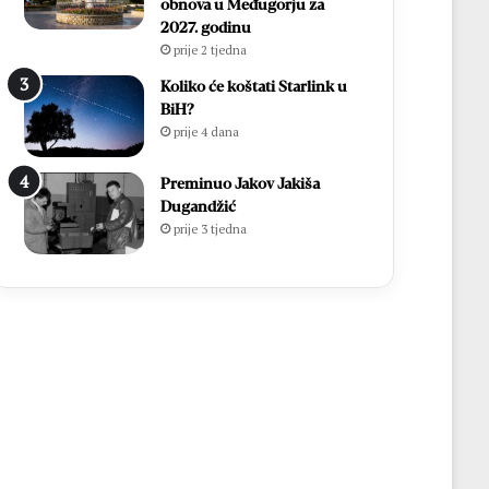
obnova u Međugorju za
2027. godinu
prije 2 tjedna
Koliko će koštati Starlink u
BiH?
prije 4 dana
Preminuo Jakov Jakiša
Dugandžić
prije 3 tjedna