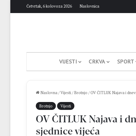
Četvrtak, 6 kolovoza 2026
Naslovnica
VIJESTI
CRKVA
SPORT
Naslovna
/
Vijesti
/
Brotnjo
/
OV ČITLUK Najava i dnevni
Brotnjo
Vijesti
OV ČITLUK Najava i dne
sjednice vijeća