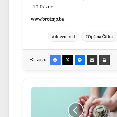
Razno.
www.brotnjo.ba
dnevni red
Općina Čitluk
Facebook
X
Messenger
Dijeli putem Emaila
Print
Podijeli
FBiH
Univerzalni
dječji
doplatak:
Potpora
za