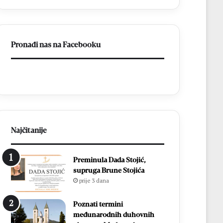
listići
i
elektroničko
brojanje
Pronađi nas na Facebooku
Najčitanije
Preminula Dada Stojić,
supruga Brune Stojića
prije 3 dana
Poznati termini
međunarodnih duhovnih