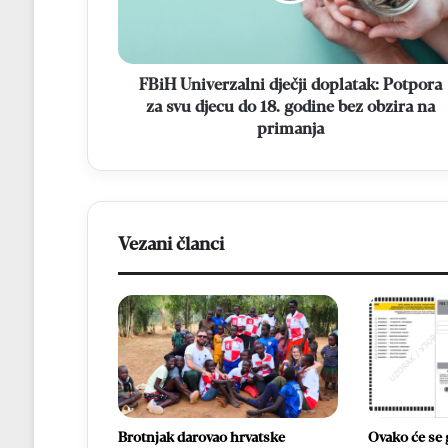
svu
djecu
do
18.
FBiH Univerzalni dječji doplatak: Potpora
godine
za svu djecu do 18. godine bez obzira na
bez
primanja
obzira
na
primanja
Vezani članci
Brotnjak darovao hrvatske
Ovako će se 