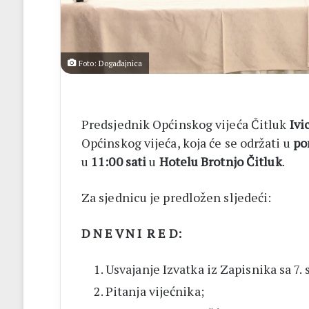
a
BiH
otvorila
put
prema
Foto: Događajnica
miru
Predsjednik Općinskog vijeća Čitluk
Ivi
Općinskog vijeća, koja će se održati u
po
u
11:00 sati
u
Hotelu Brotnjo Čitluk
.
Za sjednicu je predložen sljedeći:
D N E V N I R E D:
Usvajanje Izvatka iz Zapisnika sa 7.
Pitanja vijećnika;