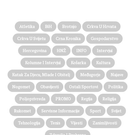
PROČITAJTE JOŠ…
Atletika
BiH
Brotnjo
Crkva U Hrvata
Crkva U Svijetu
Crna Kronika
Gospodarstvo
Hercegovina
HNŽ
INFO
Intervjui
Kolumne I Intervjui
Košarka
Kultura
Kutak Za Djecu, Mlade I Obitelj
Međugorje
Najave
Nogomet
Obavijesti
Ostali Sportovi
Politika
Poljoprivreda
PROMO
Regija
Religija
Rukomet
Servisne Informacije
Sport
Svijet
Tehnologija
Tenis
Vijesti
Zanimljivosti
Zdravlje I Prehrana