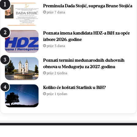
Preminula Dada Stojić, supruga Brune Stojića
prije 7 dana
Poznata imena kandidata HDZ-a BiH za opće
izbore 2026. godine
prije 3 dana
Poznati termini međunarodnih duhovnih
obnova u Međugorju za 2027. godinu
prije 2 tjedna
Koliko će koštati Starlink u BiH?
prije 1 tjedan