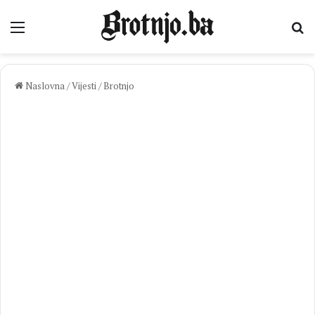
Izbornik
Pr
Naslovna
/
Vijesti
/
Brotnjo