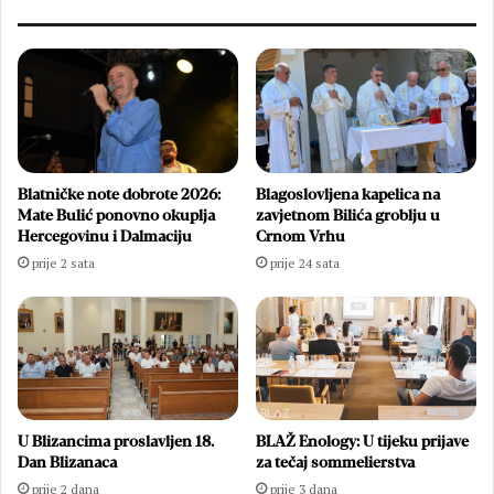
Blatničke note dobrote 2026:
Blagoslovljena kapelica na
Mate Bulić ponovno okuplja
zavjetnom Bilića groblju u
Hercegovinu i Dalmaciju
Crnom Vrhu
prije 2 sata
prije 24 sata
U Blizancima proslavljen 18.
BLAŽ Enology: U tijeku prijave
Dan Blizanaca
za tečaj sommelierstva
prije 2 dana
prije 3 dana