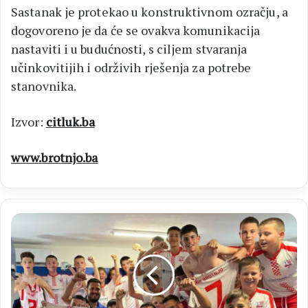
Sastanak je protekao u konstruktivnom ozračju, a
dogovoreno je da će se ovakva komunikacija
nastaviti i u budućnosti, s ciljem stvaranja
učinkovitijih i održivih rješenja za potrebe
stanovnika.
Izvor:
citluk.ba
www.brotnjo.ba
HERCEGOVINA
CUP
2025
Više
od
1500
djece