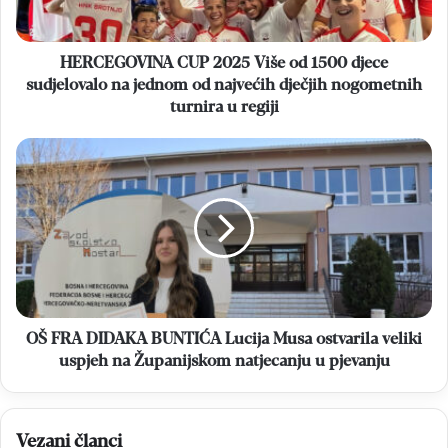
sudjelovalo
na
jednom
HERCEGOVINA CUP 2025 Više od 1500 djece
od
sudjelovalo na jednom od najvećih dječjih nogometnih
najvećih
turnira u regiji
dječjih
nogometnih
OŠ
turnira
FRA
u
DIDAKA
regiji
BUNTIĆA
Lucija
Musa
ostvarila
veliki
uspjeh
na
OŠ FRA DIDAKA BUNTIĆA Lucija Musa ostvarila veliki
Županijskom
uspjeh na Županijskom natjecanju u pjevanju
natjecanju
u
pjevanju
Vezani članci