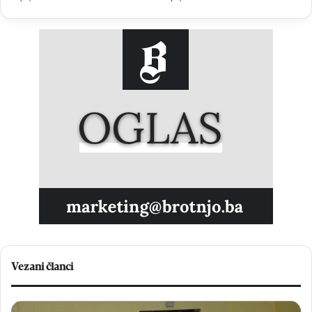
Vezani članci
Blagoslovljena