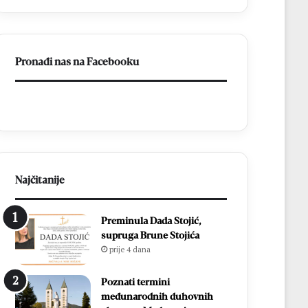
ligu
FBiH
Pronađi nas na Facebooku
Najčitanije
Preminula Dada Stojić,
supruga Brune Stojića
prije 4 dana
Poznati termini
međunarodnih duhovnih