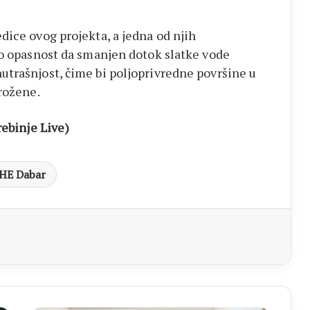
dice ovog projekta, a jedna od njih
 opasnost da smanjen dotok slatke vode
trašnjost, čime bi poljoprivredne površine u
rožene.
rebinje Live)
HE Dabar
aj