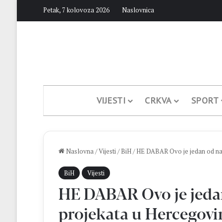
Petak, 7 kolovoza 2026
Naslovnica
VIJESTI
CRKVA
SPORT
Naslovna
/
Vijesti
/
BiH
/
HE DABAR Ovo je jedan od naj
BiH
Vijesti
HE DABAR Ovo je jeda
projekata u Hercegovi