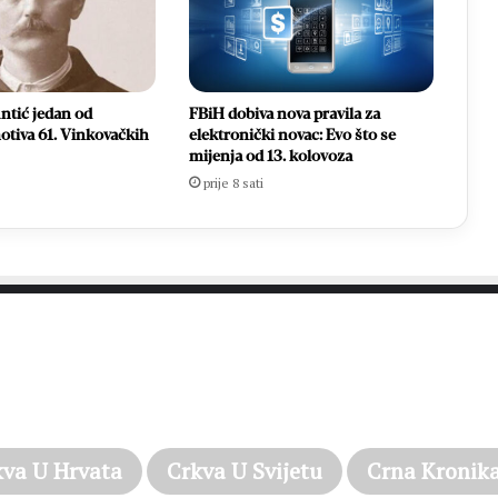
ntić jedan od
FBiH dobiva nova pravila za
otiva 61. Vinkovačkih
elektronički novac: Evo što se
mijenja od 13. kolovoza
prije 8 sati
PROČITAJTE JOŠ…
kva U Hrvata
Crkva U Svijetu
Crna Kronik