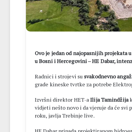
14
biskupa
Ovo je jedan od najopasnijih projekata 
u Bosni i Hercegovini – HE Dabar, inten
Radnici i strojevi su
svakodnevno angaž
grade kineske tvrtke za potrebe Elektro
Izvršni direktor HET-a
Ilija Tamindžija
k
vidjeti nešto novo i da vjeruje da će sv
roku, javlja Trebinje live.
HE Dabar pripada projektiranom hidroe