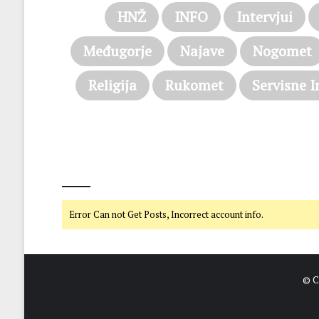
HNŽ
INFO
Intervjui
Međugorje
Najave
Nogomet
Religija
Rukomet
Servisne I
@on Twitter
Error Can not Get Posts, Incorrect account info.
© C