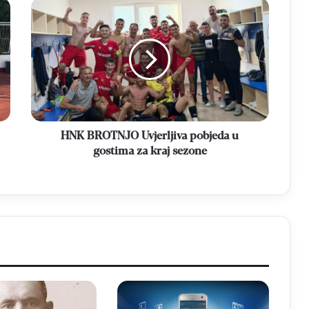
HNK
BROTNJO
Uvjerljiva
pobjeda
u
gostima
za
kraj
sezone
HNK BROTNJO Uvjerljiva pobjeda u
gostima za kraj sezone