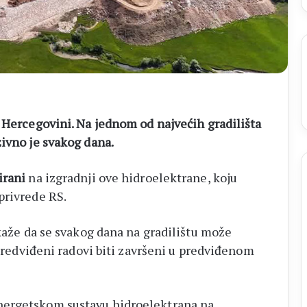
u Hercegovini. Na jednom od najvećih gradilišta
zivno je svakog dana.
irani
na izgradnji ove hidroelektrane, koju
privrede RS.
aže da se svakog dana na gradilištu može
i predviđeni radovi biti završeni u predviđenom
nergetskom sustavu hidroelektrana na