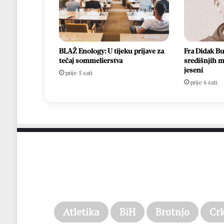
BLAŽ Enology: U tijeku prijave za
Fra Didak Bu
tečaj sommelierstva
središnjih m
jeseni
prije 5 sati
prije 6 sati
Atletika
BiH
Brotnjo
Cr