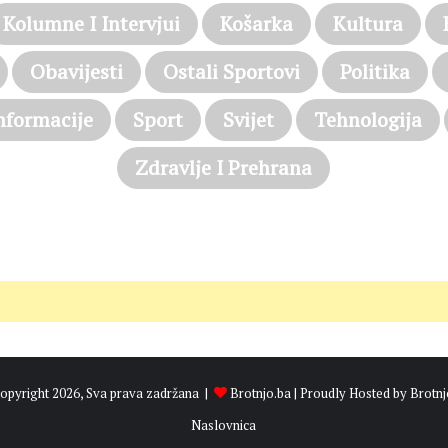
Kolumne I Intervjui
Košarka
Kultura
Obavijesti
Ostali Sportovi
Politika
nformacije
Sport
Svijet
Tehnologija
Zdravlje I Prehrana
opyright 2026, Sva prava zadržana |
Brotnjo.ba
| Proudly Hosted by
Brotnj
Naslovnica