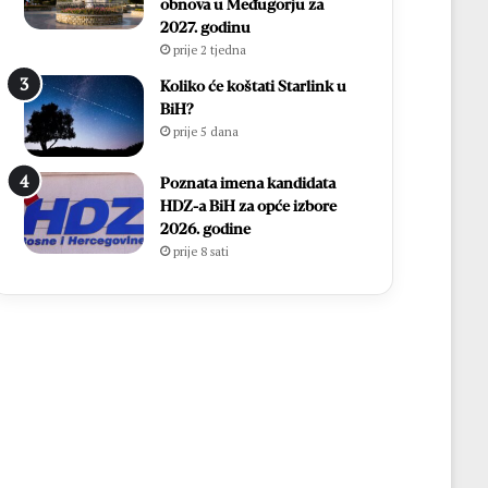
obnova u Međugorju za
2027. godinu
prije 2 tjedna
Koliko će koštati Starlink u
BiH?
prije 5 dana
Poznata imena kandidata
HDZ-a BiH za opće izbore
2026. godine
prije 8 sati