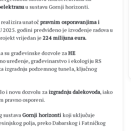
oelektranu
u sustavu Gornji horizonti.
t realizira unatoč
pravnim osporavanjima i
U 2025. godini predviđeno je izvođenje radova u
projekt vrijedan je
224 milijuna eura.
a su građevinske dozvole za
HE
no uređenje, građevinarstvo i ekologiju RS
za izgradnju podzemnog tunela, ključnog
lo i novu dozvolu za
izgradnju dalekovoda
, iako
om pravno osporeni.
eg sustava
Gornji horizonti
koji uključuje
sinjskog polja, preko Dabarskog i Fatničkog