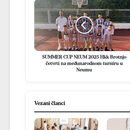
SUMMER
CUP
NEUM
2025
Hkk
Brotnjo
četvrti
na
međunarodnom
turniru
SUMMER CUP NEUM 2025 Hkk Brotnjo
u
četvrti na međunarodnom turniru u
Neumu
Neumu
Vezani članci