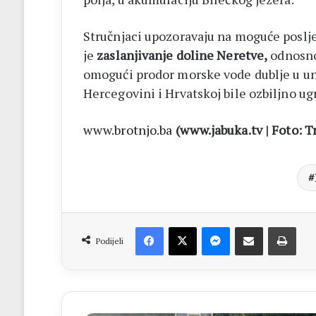
Stručnjaci upozoravaju na moguće poslje
je
zaslanjivanje doline Neretve,
odnosno
omogući prodor morske vode dublje u unu
Hercegovini i Hrvatskoj bile ozbiljno ug
www.brotnjo.ba
(www.jabuka.tv | Foto: T
Facebook
X
Messenger
Dijeli putem Emaila
Print
Podijeli