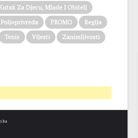
Kutak Za Djecu, Mlade I Obitelj
Poljoprivreda
PROMO
Regija
Tenis
Vijesti
Zanimljivosti
o.ba