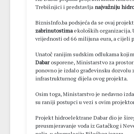
Trebišnjici i predstavlјa
najvažniju hidr
BiznisInfo.ba podsjeća da se ovaj projek
zabrinutostima
ekoloških organizacija. 
vrijednosti od 66 milijuna eura, a cijeli 
Unatoč ranijim sudskim odlukama kojim
Dabar
osporene, Ministarstvo za prostor
ponovno je izdalo građevinsku dozvolu 
infrastrukturnog dijela ovog projekta.
Osim toga, Ministarstvo je nedavno izda
su raniji postupci u vezi s ovim projekt
Projekt hidroelektrane Dabar dio je šir
preusmjeravanje voda iz Gatačkog i Neve
polja, u akumulaciju Bilećkog jezera.