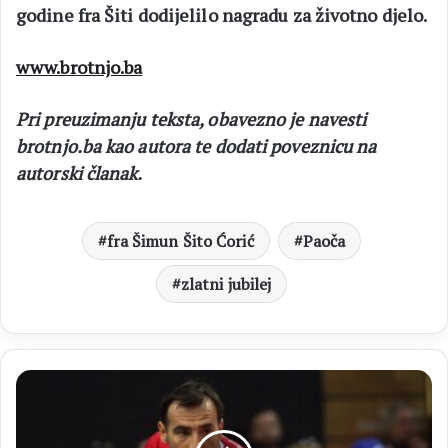
godine fra Šiti dodijelilo nagradu za životno djelo.
www.brotnjo.ba
Pri preuzimanju teksta, obavezno je navesti
brotnjo.ba kao autora te dodati poveznicu na
autorski članak.
fra Šimun Šito Ćorić
Paoča
zlatni jubilej
TENIS
Brotnjak
kandidat
za