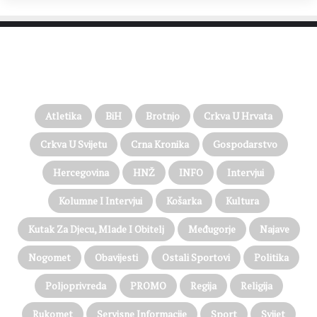
PROČITAJTE JOŠ…
Atletika
BiH
Brotnjo
Crkva U Hrvata
Crkva U Svijetu
Crna Kronika
Gospodarstvo
Hercegovina
HNŽ
INFO
Intervjui
Kolumne I Intervjui
Košarka
Kultura
Kutak Za Djecu, Mlade I Obitelj
Međugorje
Najave
Nogomet
Obavijesti
Ostali Sportovi
Politika
Poljoprivreda
PROMO
Regija
Religija
Rukomet
Servisne Informacije
Sport
Svijet