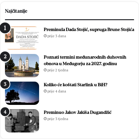
Najčitanije
Preminula Dada Stojić, supruga Brune Stojića
prije 3 dana
Poznati termini međunarodnih duhovnih
obnova u Međugorju za 2027. godinu
prije 2 tjedna
Koliko će koštati Starlink u BiH?
prije 4 dana
Preminuo Jakov Jakiša Dugandžić
prije 3 tjedna