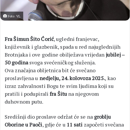
Foto: VL
Fra Šimun Šito Ćorić
, ugledni franjevac,
književnik i glazbenik, spada u red najuglednijih
Brotnjaka i ove godine obilježava vrijedan
jubilej –
50 godina
svoga svećeničkog služenja.
Ova značajna obljetnica bit će svečano
proslavljena u
nedjelju, 24. kolovoza 2025.
, kao
izraz zahvalnosti Bogu te svim ljudima koji su
pratili i podupirali
fra Šitu
na njegovom
duhovnom putu.
Središnji dio proslave održat će se na
groblju
Oborine u Paoči
, gdje će u
11 sati
započeti svečana