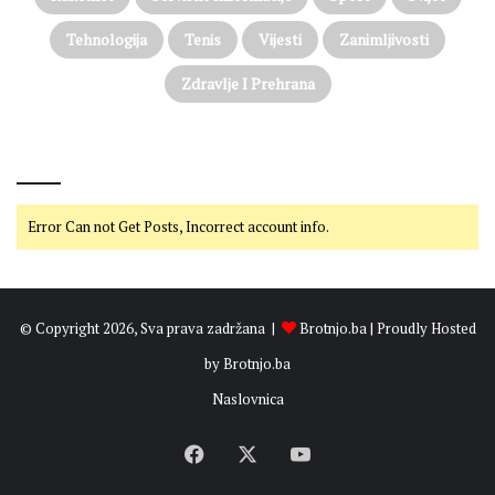
Tehnologija
Tenis
Vijesti
Zanimljivosti
Zdravlje I Prehrana
@on Twitter
Error Can not Get Posts, Incorrect account info.
© Copyright 2026, Sva prava zadržana |
Brotnjo.ba
| Proudly Hosted
by
Brotnjo.ba
Naslovnica
Facebook
X
YouTube