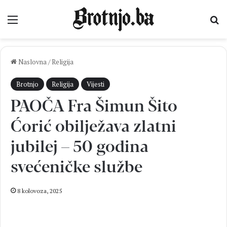
Izbornik
Pr
Naslovna
/
Religija
Brotnjo
Religija
Vijesti
PAOČA Fra Šimun Šito
Ćorić obilježava zlatni
jubilej – 50 godina
svećeničke službe
8 kolovoza, 2025