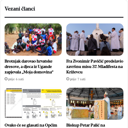
Vezani članci
Brotnjak darovao hrvatske
Fra Zvonimir Pavičić predslavio
dresove, a djeca iz Ugande
završnu misu 37. Mladifesta na
zapjevala „Moja domovina“
Križevcu
prije 6 sati
prije 7 sati
Ovako će se glasati na Općim
Biskup Petar Palić na