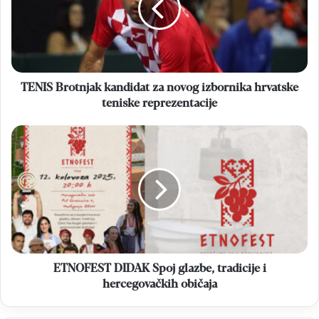
novog
izbornika
hrvatske
teniske
reprezentacije
TENIS Brotnjak kandidat za novog izbornika hrvatske
teniske reprezentacije
ETNOFEST
DIDAK
Spoj
glazbe,
tradicije
i
hercegovačkih
običaja
ETNOFEST DIDAK Spoj glazbe, tradicije i
hercegovačkih običaja