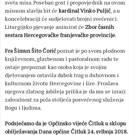
sveta misa. Poseban gost i propovjednik na ovom
misnom slavlju bit će
kardinal Vinko Puljić
, a u
koncelebraciji će sudjelovati brojni svećenici.
Liturgijsko pjevanje animirat će
Zbor časnih
sestara Hercegovačke franjevačke provincije
.
Fra Šimun Šito Ćorić
poznat je po svom plodnom
književnom, glazbenom i pastoralnom radu te
ostaje prepoznat kao osoba koja je svojim
djelovanjem ostavila dubok trag u duhovnom i
kulturnom životu Hercegovine i šire. Proslava
njegova zlatnog jubileja prilika je da mu se izrazi
zahvalnost za pola stoljeća posvećenog služenja
Bogu i ljudima.
Podsjećamo da je Općinsko vijeće Čitluk u sklopu
obilježavanja
Dana općine Čitluk 24. svibnja 2018.