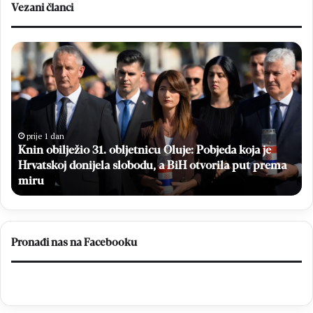
Vezani članci
Knin
Br
obilježio
da
31.
hr
obljetnicu
dr
Oluje:
a
Pobjeda
dj
koja
iz
prije 1 dan
Knin obilježio 31. obljetnicu Oluje: Pobjeda koja je
je
Ug
Hrvatskoj
Hrvatskoj donijela slobodu, a BiH otvorila put prema
za
donijela
„M
miru
slobodu,
do
a
BiH
otvorila
Pronađi nas na Facebooku
put
prema
miru