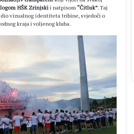
logom HŠK Zrinjski
i natpisom
“Čitluk”
. Taj
dio vizualnog identiteta tribine, svjedoči o
dnog kraja i voljenog kluba.