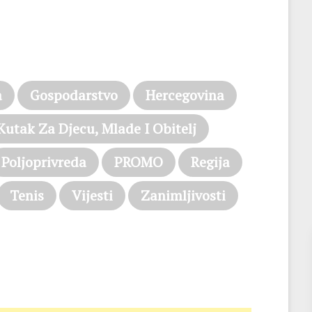
a
Gospodarstvo
Hercegovina
Kutak Za Djecu, Mlade I Obitelj
Poljoprivreda
PROMO
Regija
Tenis
Vijesti
Zanimljivosti