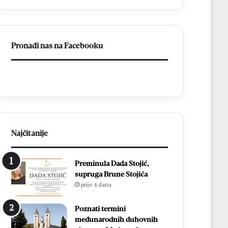
ligu
FBiH
Pronađi nas na Facebooku
Najčitanije
Preminula Dada Stojić,
supruga Brune Stojića
prije 4 dana
Poznati termini
međunarodnih duhovnih