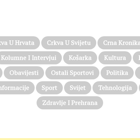
PROČITAJTE JOŠ…
kva U Hrvata
Crkva U Svijetu
Crna Kronik
Kolumne I Intervjui
Košarka
Kultura
Obavijesti
Ostali Sportovi
Politika
nformacije
Sport
Svijet
Tehnologija
Zdravlje I Prehrana