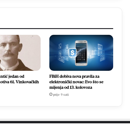
pripadnika
OS
BiH
ntić jedan od
FBiH dobiva nova pravila za
otiva 61. Vinkovačkih
elektronički novac: Evo što se
mijenja od 13. kolovoza
prije 9 sati