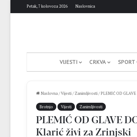
Petak, 7 kolovoza 2026
Naslovnica
VIJESTI
CRKVA
SPORT
Naslovna
/
Vijesti
/
Zanimljivosti
/
PLEMIĆ OD GLAVE DO 
Brotnjo
Vijesti
Zanimljivosti
PLEMIĆ OD GLAVE DO 
Klarić živi za Zrinjski