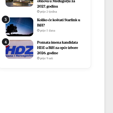
obnova u Međugorju za
2027. godinu
prije 2 tjedna
Koliko će koštati Starlink u
BiH?
prije 5 dana
Poznata imena kandidata
HDZ-a BiH za opće izbore
2026. godine
prije 9 sati