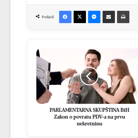
Facebook
X
Messenger
Dijeli putem Emaila
Print
Podijeli
PARLAMENTARNA
SKUPŠTINA
BiH
Zakon
o
povratu
PDV-
a
na
prvu
PARLAMENTARNA SKUPŠTINA BiH
nekretninu
Zakon o povratu PDV-a na prvu
nekretninu