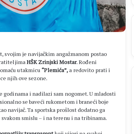
port, svojim je navijačkim angažmanom postao
ratiteljima
HŠK Zrinjski Mostar
. Rođeni
 domaću utakmicu
“Plemića”,
a redovito prati i
ice njih ove sezone.
e godinama i nadilazi sam nogomet. U mladosti
esionalno se baveći rukometom i braneći boje
kao navijač. Ta sportska prošlost dodatno ga
 svakom smislu – i na terenu i na tribinama.
poznatljiv transparent
koji vijori na svakoj