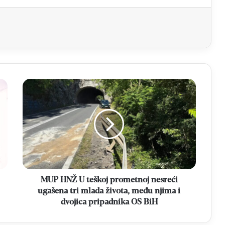
aj
MUP
HNŽ
U
teškoj
prometnoj
nesreći
ugašena
tri
mlada
života,
MUP HNŽ U teškoj prometnoj nesreći
među
ugašena tri mlada života, među njima i
njima
dvojica pripadnika OS BiH
i
dvojica