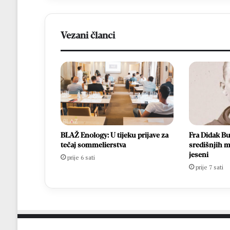
Vezani članci
BLAŽ Enology: U tijeku prijave za
Fra Didak Bu
tečaj sommelierstva
središnjih m
jeseni
prije 6 sati
prije 7 sati