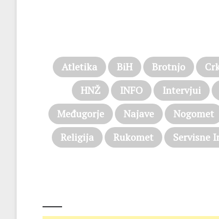
Atletika
BiH
Brotnjo
Cr
HNŽ
INFO
Intervjui
Međugorje
Najave
Nogomet
Religija
Rukomet
Servisne I
@on Twitter