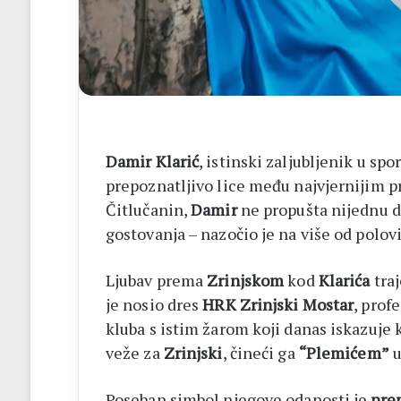
14
biskupa
Damir Klarić
, istinski zaljubljenik u s
prepoznatljivo lice među najvjernijim p
Čitlučanin,
Damir
ne propušta nijednu
gostovanja – nazočio je na više od polov
Ljubav prema
Zrinjskom
kod
Klarića
traj
je nosio dres
HRK Zrinjski Mostar
, prof
kluba s istim žarom koji danas iskazuje 
veže za
Zrinjski
, čineći ga
“Plemićem”
u
Poseban simbol njegove odanosti je
pre