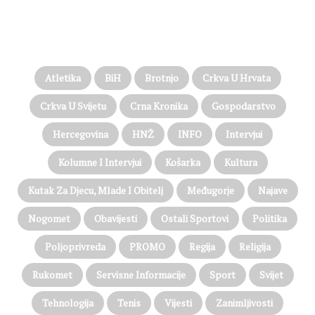
PROČITAJTE JOŠ…
Atletika
BiH
Brotnjo
Crkva U Hrvata
Crkva U Svijetu
Crna Kronika
Gospodarstvo
Hercegovina
HNŽ
INFO
Intervjui
Kolumne I Intervjui
Košarka
Kultura
Kutak Za Djecu, Mlade I Obitelj
Međugorje
Najave
Nogomet
Obavijesti
Ostali Sportovi
Politika
Poljoprivreda
PROMO
Regija
Religija
Rukomet
Servisne Informacije
Sport
Svijet
Tehnologija
Tenis
Vijesti
Zanimljivosti