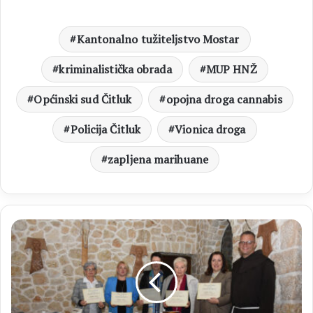
Kantonalno tužiteljstvo Mostar
kriminalistička obrada
MUP HNŽ
Općinski sud Čitluk
opojna droga cannabis
Policija Čitluk
Vionica droga
zapljena marihuane
GRADNIĆI
Književna
večer
s
Katom
Lendić