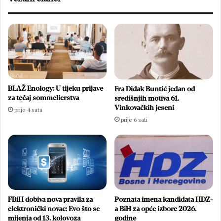
BLAŽ Enology: U tijeku prijave
Fra Didak Buntić jedan od
za tečaj sommelierstva
središnjih motiva 61.
Vinkovačkih jeseni
prije 4 sata
prije 6 sati
FBiH dobiva nova pravila za
Poznata imena kandidata HDZ-
elektronički novac: Evo što se
a BiH za opće izbore 2026.
mijenja od 13. kolovoza
godine