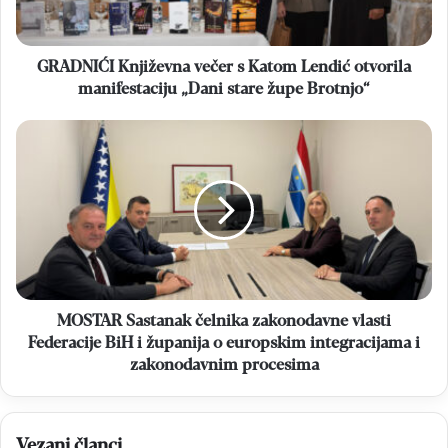
otvorila
manifestaciju
„Dani
stare
GRADNIĆI Književna večer s Katom Lendić otvorila
župe
manifestaciju „Dani stare župe Brotnjo“
Brotnjo“
MOSTAR
Sastanak
čelnika
zakonodavne
vlasti
Federacije
BiH
i
županija
o
MOSTAR Sastanak čelnika zakonodavne vlasti
europskim
Federacije BiH i županija o europskim integracijama i
integracijama
zakonodavnim procesima
i
zakonodavnim
procesima
Vezani članci