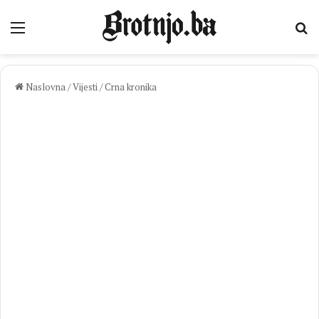
Izbornik
Pr
Naslovna
/
Vijesti
/
Crna kronika