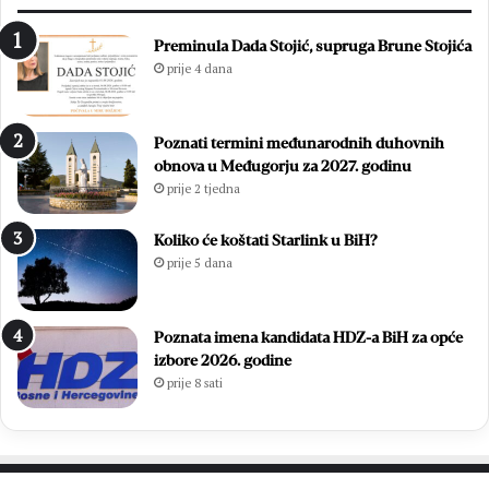
Preminula Dada Stojić, supruga Brune Stojića
prije 4 dana
Poznati termini međunarodnih duhovnih
obnova u Međugorju za 2027. godinu
prije 2 tjedna
Koliko će koštati Starlink u BiH?
prije 5 dana
Poznata imena kandidata HDZ-a BiH za opće
izbore 2026. godine
prije 8 sati