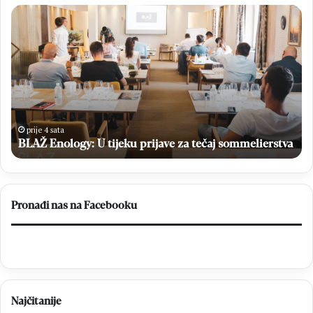
BLAŽ
Ma
Enology:
Ro
U
“Ci
tijeku
Br
prijave
je
za
os
tečaj
lig
sommelierstva
i
pl
prije 4 sata
u
BLAŽ Enology: U tijeku prijave za tečaj sommelierstva
Pr
lig
FB
Pronađi nas na Facebooku
Najčitanije