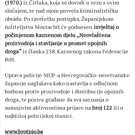
(1970.)
iz Čitluka, koja se dovodi u vezu s ovim
slučajem, te nad njom provela kriminalističku
obradu. Po završetku postupka, Županijskom
tužiteljstvu Mostar bit će podnesen
izvještaj o
počinjenom kaznenom djelu „Neovlaštena
proizvodnja i stavljanje u promet opojnih
droga“
iz članka 238. Kaznenog zakona Federacije
BiH.
Uprava policije MUP-a Hercegovačko-neretvanske
županije naglašava kako nastavlja s odlučnom
borbom protiv proizvodnje i distribucije opojnih
droga, te poziva građane da sva saznanja o
sumnjivim aktivnostima prijave na
broj 122
ili u
najbližoj policijskoj stanici.
www.brotnjo.ba