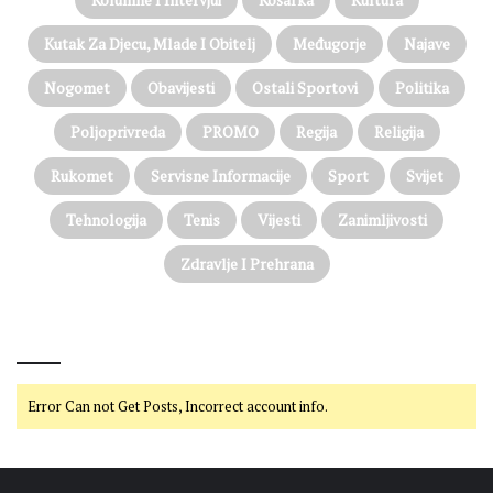
Kutak Za Djecu, Mlade I Obitelj
Međugorje
Najave
Nogomet
Obavijesti
Ostali Sportovi
Politika
Poljoprivreda
PROMO
Regija
Religija
Rukomet
Servisne Informacije
Sport
Svijet
Tehnologija
Tenis
Vijesti
Zanimljivosti
Zdravlje I Prehrana
@on Twitter
Error Can not Get Posts, Incorrect account info.