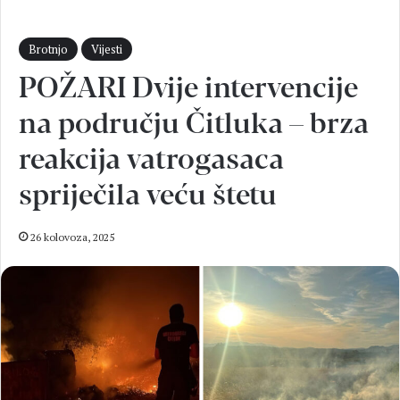
Brotnjo
Vijesti
POŽARI Dvije intervencije
na području Čitluka – brza
reakcija vatrogasaca
spriječila veću štetu
26 kolovoza, 2025