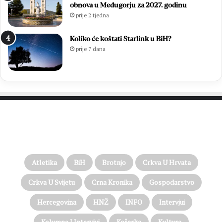
obnova u Međugorju za 2027. godinu
prije 2 tjedna
Koliko će koštati Starlink u BiH?
prije 7 dana
PROČITAJTE JOŠ…
Atletika
BiH
Brotnjo
Crkva U Hrvata
Crkva U Svijetu
Crna Kronika
Gospodarstvo
Hercegovina
HNŽ
INFO
Intervjui
Kolumne I Intervjui
Košarka
Kultura