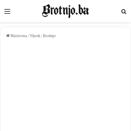
Izbornik
Pr
Naslovna
/
Vijesti
/
Brotnjo