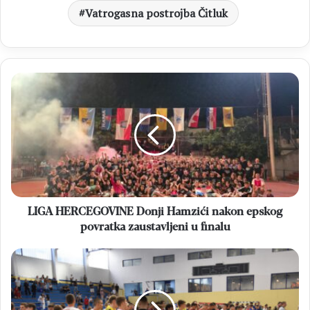
Vatrogasna postrojba Čitluk
LIGA
HERCEGOVINE
Donji
Hamzići
nakon
epskog
povratka
zaustavljeni
u
finalu
LIGA HERCEGOVINE Donji Hamzići nakon epskog
povratka zaustavljeni u finalu
HRK
MEĐUGORJE
Rukometnim
memorijalom