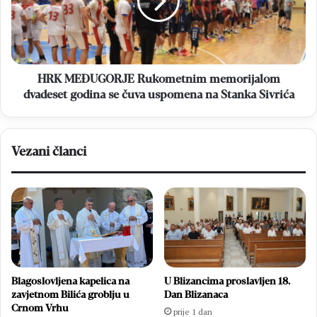
dvadeset
godina
se
čuva
uspomena
na
HRK MEĐUGORJE Rukometnim memorijalom
Stanka
dvadeset godina se čuva uspomena na Stanka Sivrića
Sivrića
Vezani članci
Blagoslovljena kapelica na
U Blizancima proslavljen 18.
zavjetnom Bilića groblju u
Dan Blizanaca
Crnom Vrhu
prije 1 dan