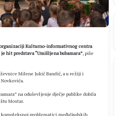
 organizaciji Kulturno-informativnog centra
a je hit predstava “Umišljena bubamara”
, piše
ževnice Milene Jukić Bandić, a u režiji i
e Novkovića.
amara” na oduševljenje dječje publike dobila
ištu Mostar.
 o kompleksnoj problematici međuljudskih