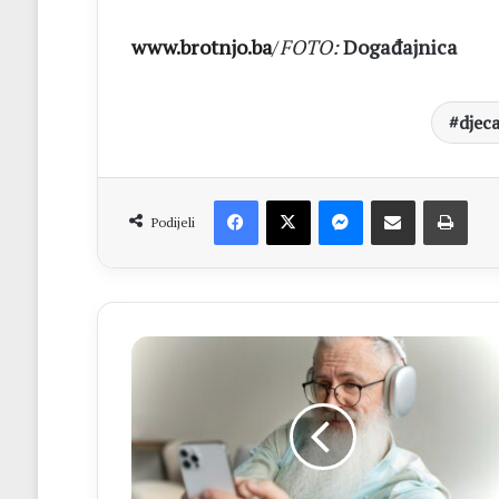
www.brotnjo.ba
/
FOTO:
Događajnica
djec
Facebook
X
Messenger
Dijeli putem Emaila
Print
Podijeli
ISTRAŽIVANJE
Upotreba
tehnologije
može
smanjiti
rizik
od