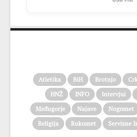
prije 6 sati
Atletika
BiH
Brotnjo
Cr
HNŽ
INFO
Intervjui
Međugorje
Najave
Nogomet
Religija
Rukomet
Servisne I