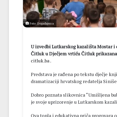
14
biskupa
Foto: Događajnica
U izvedbi Lutkarskog kazališta Mostar i
Čitluk u Dječjem vrtiću Čitluk prikazan
citluk.ba
.
Predstava je rađena po tekstu dječje knji
dramatizaciji hrvatskog redatelja Siniš
Dobro poznata slikovnica “Umišljena bub
je svoje uprizorenje u Lutkarskom kazal
Ova topla i edukativna priča progovara