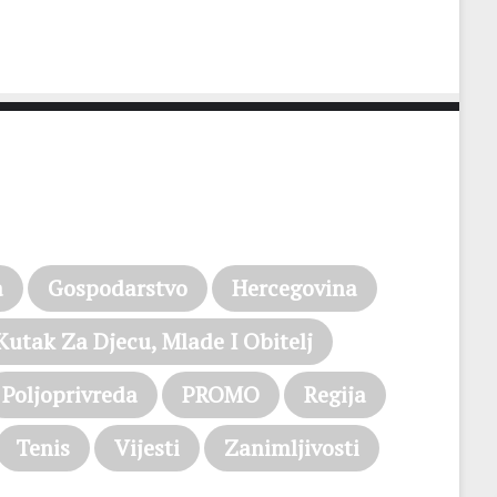
a
Gospodarstvo
Hercegovina
Kutak Za Djecu, Mlade I Obitelj
Poljoprivreda
PROMO
Regija
Tenis
Vijesti
Zanimljivosti