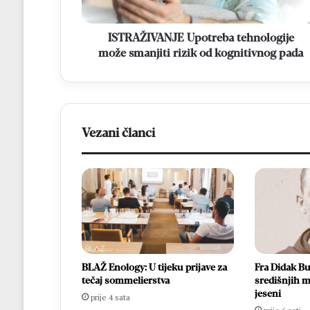
kognitivnog
pada
ISTRAŽIVANJE Upotreba tehnologije
može smanjiti rizik od kognitivnog pada
Vezani članci
BLAŽ Enology: U tijeku prijave za
Fra Didak Bu
tečaj sommelierstva
središnjih m
jeseni
prije 4 sata