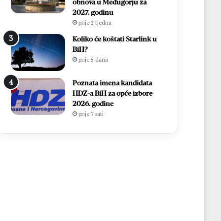
obnova u Međugorju za
2027. godinu
prije 2 tjedna
Koliko će koštati Starlink u
BiH?
prije 5 dana
Poznata imena kandidata
HDZ-a BiH za opće izbore
2026. godine
prije 7 sati