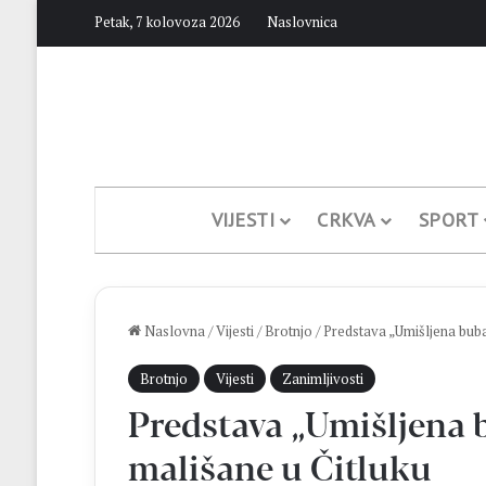
Petak, 7 kolovoza 2026
Naslovnica
VIJESTI
CRKVA
SPORT
Naslovna
/
Vijesti
/
Brotnjo
/
Predstava „Umišljena buba
Brotnjo
Vijesti
Zanimljivosti
Predstava „Umišljena
mališane u Čitluku