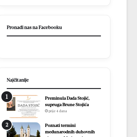
ligu
FBiH
Pronađi nas na Facebooku
Najčitanije
Preminula Dada Stojić,
supruga Brune Stojića
prije 4 dana
Poznati termini
međunarodnih duhovnih