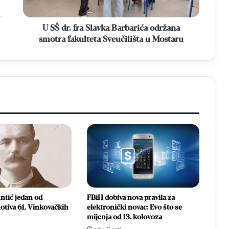
smotra
fakulteta
Sveučilišta
U SŠ dr. fra Slavka Barbarića održana
u
smotra fakulteta Sveučilišta u Mostaru
Mostaru
ntić jedan od
FBiH dobiva nova pravila za
otiva 61. Vinkovačkih
elektronički novac: Evo što se
mijenja od 13. kolovoza