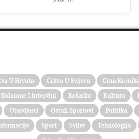
prije 7 sati
PROČITAJTE JOŠ…
kva U Hrvata
Crkva U Svijetu
Crna Kronik
Kolumne I Intervjui
Košarka
Kultura
Obavijesti
Ostali Sportovi
Politika
nformacije
Sport
Svijet
Tehnologija