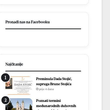
ligu
FBiH
Pronađi nas na Facebooku
Najčitanije
Preminula Dada Stojić,
supruga Brune Stojića
prije 4 dana
Poznati termini
međunarodnih duhovnih