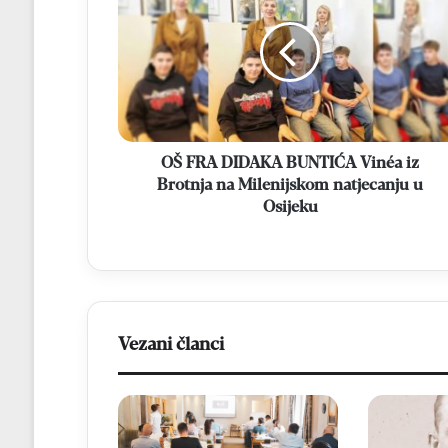
DIDAKA
BUNTIĆA
Vinéa
iz
Brotnja
na
Milenijskom
natjecanju
OŠ FRA DIDAKA BUNTIĆA Vinéa iz
u
Brotnja na Milenijskom natjecanju u
Osijeku
Osijeku
Vezani članci