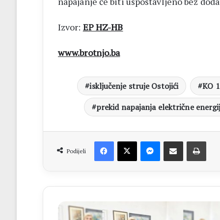
napajanje će biti uspostavljeno bez doda
Izvor:
EP HZ-HB
www.brotnjo.ba
isključenje struje Ostojići
KO 1
prekid napajanja električne energ
Facebook
X
Messenger
Dijeli putem Emaila
Print
Podijeli
OŠ
FRA