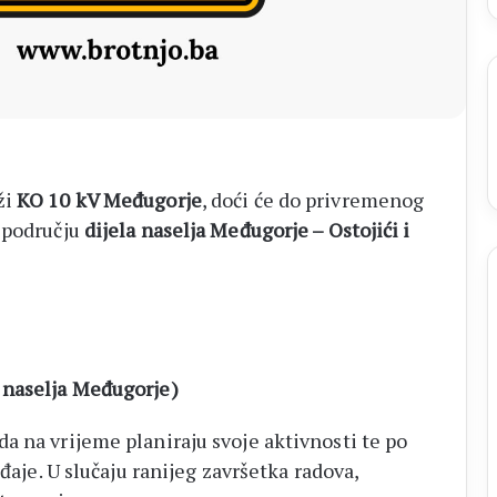
14
biskupa
ži
KO 10 kV Međugorje
, doći će do privremenog
 području
dijela naselja Međugorje – Ostojići i
o naselja Međugorje)
a na vrijeme planiraju svoje aktivnosti te po
eđaje. U slučaju ranijeg završetka radova,