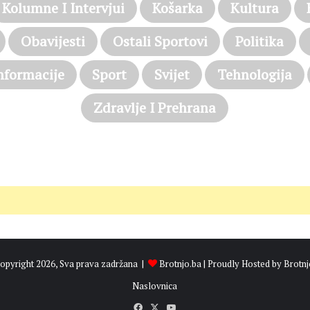
Kolumne I Intervjui
Košarka
Kultura
Obavijesti
Ostali Sportovi
Politika
nformacije
Sport
Svijet
Tehnologija
Zdravlje I Prehrana
opyright 2026, Sva prava zadržana |
Brotnjo.ba
| Proudly Hosted by
Brotnj
Naslovnica
Facebook
X
YouTube