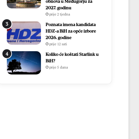
obnova u Međugorju za
2027. godinu
prije 2 tjedna
Poznata imena kandidata
HDZ-a BiH za opće izbore
2026. godine
prije 12 sati
Koliko će koštati Starlink u
BiH?
prije 5 dana