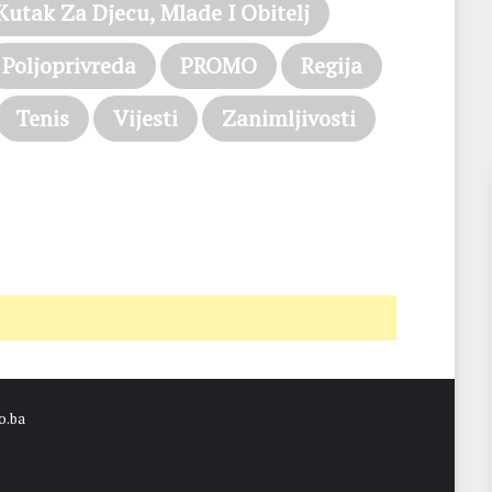
Kutak Za Djecu, Mlade I Obitelj
Poljoprivreda
PROMO
Regija
Tenis
Vijesti
Zanimljivosti
o.ba