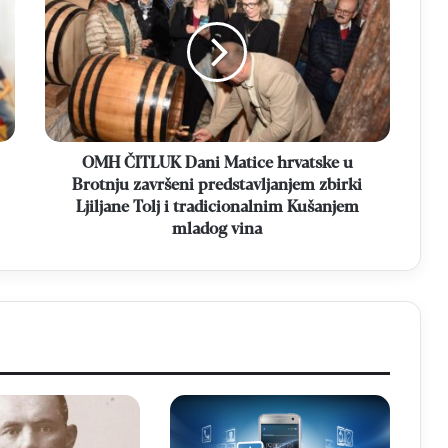
Dani
Matice
hrvatske
u
Brotnju
završeni
predstavljanjem
zbirki
OMH ČITLUK Dani Matice hrvatske u
Ljiljane
Brotnju završeni predstavljanjem zbirki
Tolj
Ljiljane Tolj i tradicionalnim Kušanjem
i
mladog vina
tradicionalnim
Kušanjem
mladog
vina