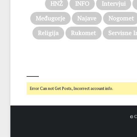
HNŽ
INFO
Intervjui
Međugorje
Najave
Nogomet
Religija
Rukomet
Servisne I
@on Twitter
Error Can not Get Posts, Incorrect account info.
© C