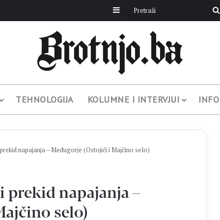
Sidebar
TEHNOLOGIJA
KOLUMNE I INTERVJUI
INFO
ekid napajanja – Međugorje (Ostojići i Majčino selo)
 prekid napajanja –
Majčino selo)