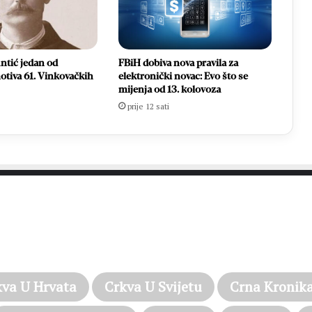
ntić jedan od
FBiH dobiva nova pravila za
otiva 61. Vinkovačkih
elektronički novac: Evo što se
mijenja od 13. kolovoza
prije 12 sati
PROČITAJTE JOŠ…
kva U Hrvata
Crkva U Svijetu
Crna Kronik