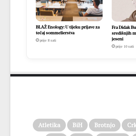
BLAŽ Enology: U tijeku prijave za
Fra Didak Bu
tečaj sommelierstva
središnjih m
jeseni
prije 8 sati
prije 10 sati
Atletika
BiH
Brotnjo
Cr