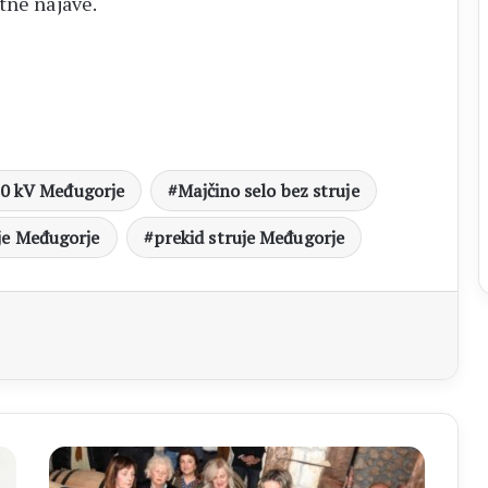
tne najave.
0 kV Međugorje
Majčino selo bez struje
ije Međugorje
prekid struje Međugorje
aj
OMH
ČITLUK