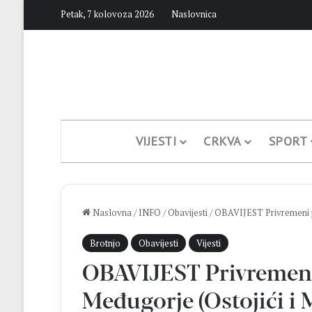
Petak, 7 kolovoza 2026
Naslovnica
VIJESTI
CRKVA
SPORT
Naslovna
/
INFO
/
Obavijesti
/
OBAVIJEST Privremeni pr
Brotnjo
Obavijesti
Vijesti
OBAVIJEST Privremeni
Međugorje (Ostojići i 