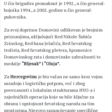
U čin brigadira promaknut je 1992., u čin general-
bojnika 1994., a 2002. godine u čin general-
pukovnika.
Za svoj doprinos Domovini odlikovan je brojnim
priznanjima, uključujući Red Nikole Šubića
Zrinskog, Red bana Jelačića, Red hrvatskog
trolista, Red hrvatskog pletera, Spomenice
Domovinskog rata i domovinske zahvalnosti te
medalje
“Bljesak” i “Oluja”.
Za
Hercegovinu
je bio važan ne samo kroz vojnu
suradnju i logističku potporu, već i zbog
povezanosti s lokalnim strukturama HVO-a i
zajedničkih operacija koje su bile ključne za
obranu i opstojnost hrvatskog naroda na tim
prostorima. Njegovo razumijevanje specifične