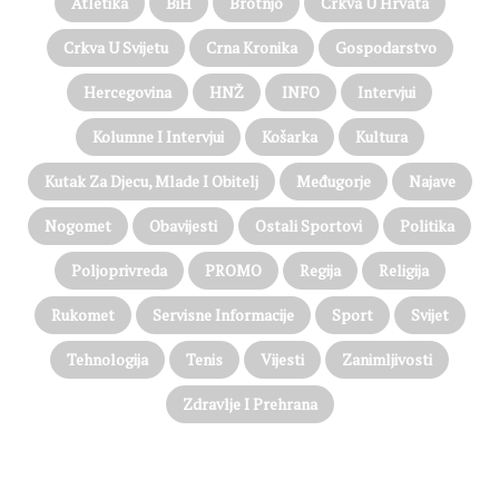
Atletika
BiH
Brotnjo
Crkva U Hrvata
Crkva U Svijetu
Crna Kronika
Gospodarstvo
Hercegovina
HNŽ
INFO
Intervjui
Kolumne I Intervjui
Košarka
Kultura
Kutak Za Djecu, Mlade I Obitelj
Međugorje
Najave
Nogomet
Obavijesti
Ostali Sportovi
Politika
Poljoprivreda
PROMO
Regija
Religija
Rukomet
Servisne Informacije
Sport
Svijet
Tehnologija
Tenis
Vijesti
Zanimljivosti
Zdravlje I Prehrana
@on Twitter