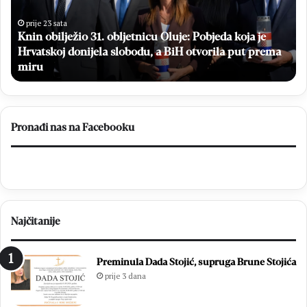
Pobjeda
dj
koja
iz
prije 23 sata
Knin obilježio 31. obljetnicu Oluje: Pobjeda koja je
je
Ug
Hrvatskoj
Hrvatskoj donijela slobodu, a BiH otvorila put prema
za
donijela
„M
miru
slobodu,
do
a
BiH
otvorila
Pronađi nas na Facebooku
put
prema
miru
Najčitanije
Preminula Dada Stojić, supruga Brune Stojića
prije 3 dana