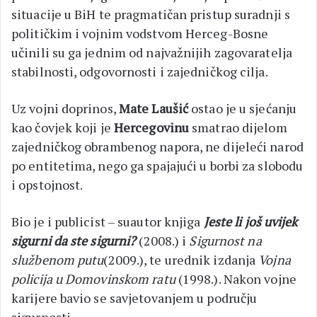
situacije u BiH te pragmatičan pristup suradnji s
političkim i vojnim vodstvom Herceg-Bosne
učinili su ga jednim od najvažnijih zagovaratelja
stabilnosti, odgovornosti i zajedničkog cilja.
Uz vojni doprinos,
Mate Laušić
ostao je u sjećanju
kao čovjek koji je
Hercegovinu
smatrao dijelom
zajedničkog obrambenog napora, ne dijeleći narod
po entitetima, nego ga spajajući u borbi za slobodu
i opstojnost.
Bio je i publicist – suautor knjiga
Jeste li još uvijek
sigurni da ste sigurni?
(2008.) i
Sigurnost na
službenom putu
(2009.), te urednik izdanja
Vojna
policija u Domovinskom ratu
(1998.). Nakon vojne
karijere bavio se savjetovanjem u području