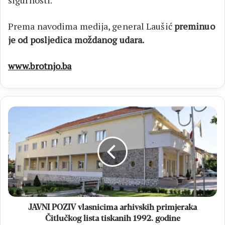
sigurnosti.
Prema navodima medija, general Laušić
preminuo
je od posljedica moždanog udara.
www.brotnjo.ba
JAVNI
POZIV
vlasnicima
arhivskih
primjeraka
Čitlučkog
lista
tiskanih
1992.
godine
JAVNI POZIV vlasnicima arhivskih primjeraka
Čitlučkog lista tiskanih 1992. godine