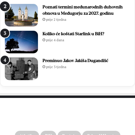
Poznati termini međunarodnih duhovnih
obnova u Međugorju za 2027. godinu
prije 2 tjedna
Koliko će koštati Starlink u BiH?
prije 4 dana
Preminuo Jakov Jakiša Dugandžić
prije 3 tjedna
PROČITAJTE JOŠ…