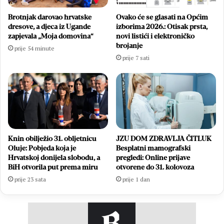
Brotnjak darovao hrvatske
Ovako će se glasati na Općim
dresove, a djeca iz Ugande
izborima 2026.: Otisak prsta,
zapjevala „Moja domovina“
novi listići i elektroničko
brojanje
prije 54 minute
prije 7 sati
Knin obilježio 31. obljetnicu
JZU DOM ZDRAVLJA ČITLUK
Oluje: Pobjeda koja je
Besplatni mamografski
Hrvatskoj donijela slobodu, a
pregledi: Online prijave
BiH otvorila put prema miru
otvorene do 31. kolovoza
prije 23 sata
prije 1 dan