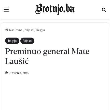
Izbornik
Pr
Naslovna
/
Vijesti
/
Regija
Regija
Vijesti
Preminuo general Mate
Laušić
13 svibnja, 2025