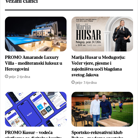
Vezani članci
PROMO Amarande Luxury
Marija Husar u Međugorju:
Villa – mediteranski luksuz u
Večer vjere, pjesme i
Hercegovini
zajedništva uoči blagdana
svetog Jakova
prije 2 tjedna
prije 3 tjedna
PROMO Kusur – vodeća
Sportsko-rekreativni klub