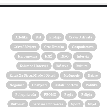
PROČITAJTE JOŠ…
Atletika
BiH
Brotnjo
Crkva U Hrvata
Crkva U Svijetu
Crna Kronika
Gospodarstvo
Hercegovina
HNŽ
INFO
Intervjui
Kolumne I Intervjui
Košarka
Kultura
Kutak Za Djecu, Mlade I Obitelj
Međugorje
Najave
Nogomet
Obavijesti
Ostali Sportovi
Politika
Poljoprivreda
PROMO
Regija
Religija
Rukomet
Servisne Informacije
Sport
Svijet