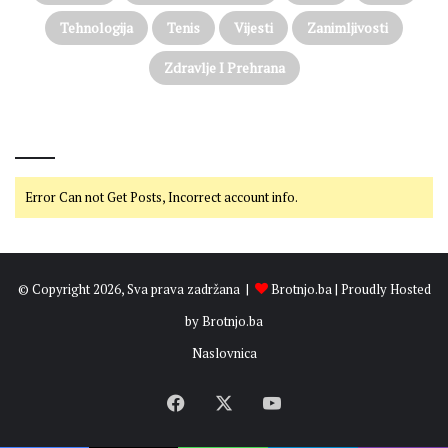
Tehnologija
Tenis
Vijesti
Zanimljivosti
Zdravlje I Prehrana
@on Twitter
Error Can not Get Posts, Incorrect account info.
© Copyright 2026, Sva prava zadržana |
Brotnjo.ba
| Proudly Hosted
by
Brotnjo.ba
Naslovnica
Facebook
X
YouTube