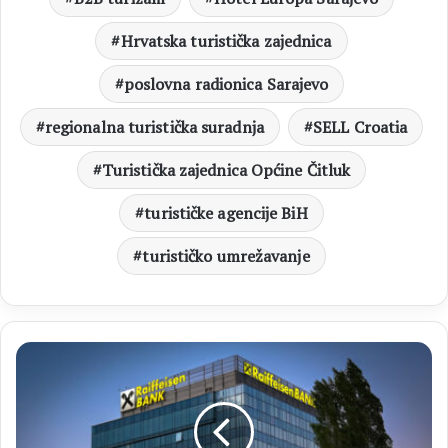
Hrvatska turistička zajednica
poslovna radionica Sarajevo
regionalna turistička suradnja
SELL Croatia
Turistička zajednica Općine Čitluk
turističke agencije BiH
turističko umrežavanje
RAIFFEISEN
BANK
Upozorenje
na
lažne