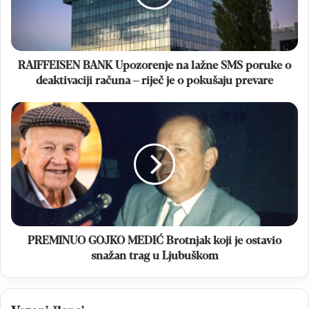
SMS
poruke
o
deaktivaciji
računa
RAIFFEISEN BANK Upozorenje na lažne SMS poruke o
–
deaktivaciji računa – riječ je o pokušaju prevare
riječ
je
PREMINUO
o
GOJKO
pokušaju
MEDIĆ
prevare
Brotnjak
koji
je
ostavio
snažan
trag
u
PREMINUO GOJKO MEDIĆ Brotnjak koji je ostavio
Ljubuškom
snažan trag u Ljubuškom