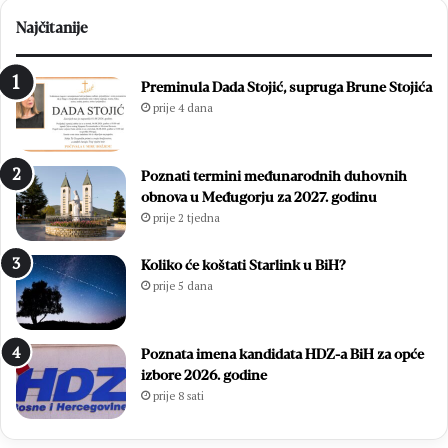
Najčitanije
Preminula Dada Stojić, supruga Brune Stojića
prije 4 dana
Poznati termini međunarodnih duhovnih
obnova u Međugorju za 2027. godinu
prije 2 tjedna
Koliko će koštati Starlink u BiH?
prije 5 dana
Poznata imena kandidata HDZ-a BiH za opće
izbore 2026. godine
prije 8 sati