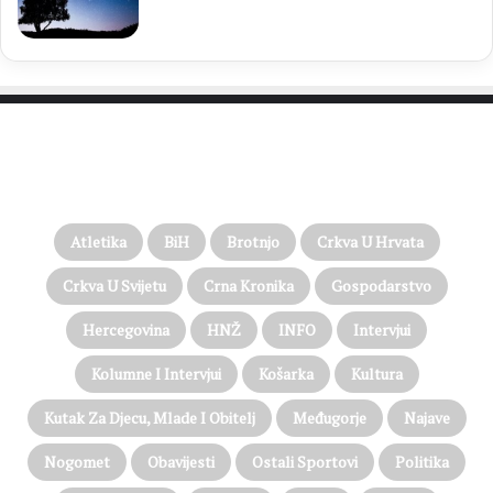
PROČITAJTE JOŠ…
Atletika
BiH
Brotnjo
Crkva U Hrvata
Crkva U Svijetu
Crna Kronika
Gospodarstvo
Hercegovina
HNŽ
INFO
Intervjui
Kolumne I Intervjui
Košarka
Kultura
Kutak Za Djecu, Mlade I Obitelj
Međugorje
Najave
Nogomet
Obavijesti
Ostali Sportovi
Politika