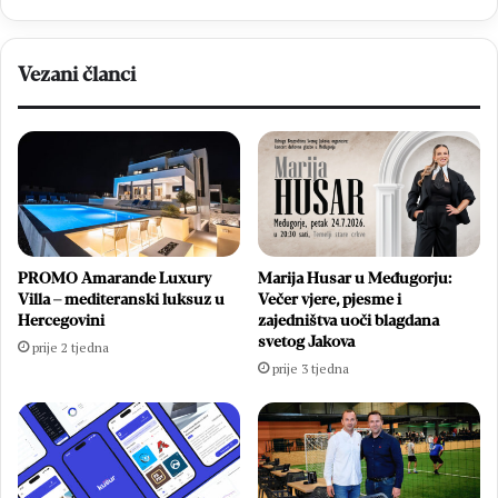
do
njega
vodi
preko
Vezani članci
križa”
PROMO Amarande Luxury
Marija Husar u Međugorju:
Villa – mediteranski luksuz u
Večer vjere, pjesme i
Hercegovini
zajedništva uoči blagdana
svetog Jakova
prije 2 tjedna
prije 3 tjedna