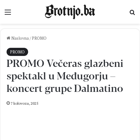
Izbornik
Pr
Naslovna
/
PROMO
PROMO
PROMO Večeras glazbeni
spektakl u Međugorju –
koncert grupe Dalmatino
7 kolovoza, 2025