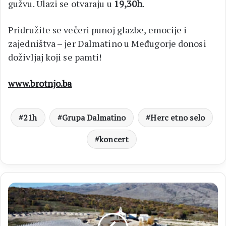
gužvu. Ulazi se otvaraju u
19,30h
.
Pridružite se večeri punoj glazbe, emocije i
zajedništva – jer Dalmatino u Međugorje donosi
doživljaj koji se pamti!
www.brotnjo.ba
21h
Grupa Dalmatino
Herc etno selo
koncert
GROBLJE
MIRA
Sveta
misa