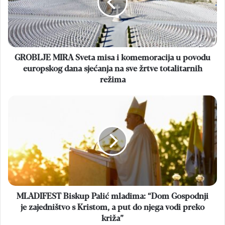
i
komemoracija
u
povodu
europskog
dana
GROBLJE MIRA Sveta misa i komemoracija u povodu
sjećanja
europskog dana sjećanja na sve žrtve totalitarnih
na
režima
sve
žrtve
MLADIFEST
totalitarnih
Biskup
režima
Palić
mladima:
“Dom
Gospodnji
je
zajedništvo
s
Kristom,
MLADIFEST Biskup Palić mladima: “Dom Gospodnji
a
je zajedništvo s Kristom, a put do njega vodi preko
put
križa”