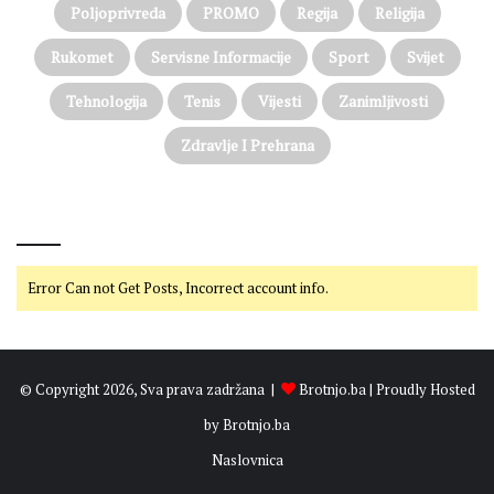
Poljoprivreda
PROMO
Regija
Religija
Rukomet
Servisne Informacije
Sport
Svijet
Tehnologija
Tenis
Vijesti
Zanimljivosti
Zdravlje I Prehrana
@on Twitter
Error Can not Get Posts, Incorrect account info.
© Copyright 2026, Sva prava zadržana |
Brotnjo.ba
| Proudly Hosted
by
Brotnjo.ba
Naslovnica