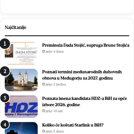
Najčitanije
Preminula Dada Stojić, supruga Brune Stojića
prije 4 dana
Poznati termini međunarodnih duhovnih
obnova u Međugorju za 2027. godinu
prije 2 tjedna
Poznata imena kandidata HDZ-a BiH za opće
izbore 2026. godine
prije 10 sati
Koliko će koštati Starlink u BiH?
prije 5 dana