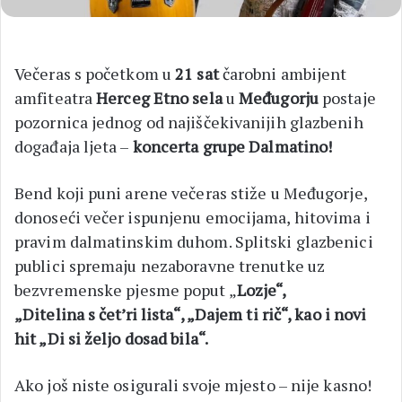
Večeras s početkom u
21 sat
čarobni ambijent
amfiteatra
Herceg Etno sela
u
Međugorju
postaje
pozornica jednog od najiščekivanijih glazbenih
događaja ljeta –
koncerta grupe Dalmatino!
Bend koji puni arene večeras stiže u Međugorje,
donoseći večer ispunjenu emocijama, hitovima i
pravim dalmatinskim duhom. Splitski glazbenici
publici spremaju nezaboravne trenutke uz
bezvremenske pjesme poput „
Lozje“,
„Ditelina s čet’ri lista“, „Dajem ti rič“, kao i novi
hit „Di si željo dosad bila“.
Ako još niste osigurali svoje mjesto – nije kasno!