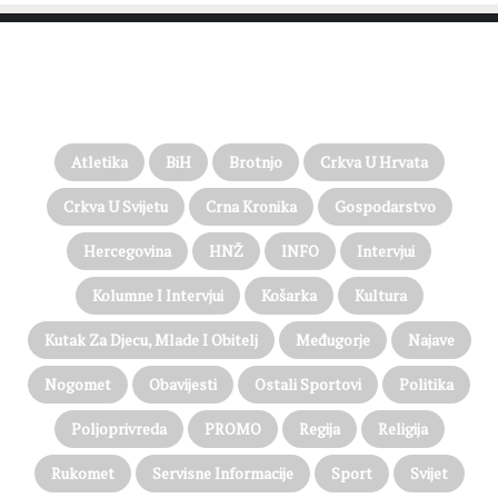
PROČITAJTE JOŠ…
Atletika
BiH
Brotnjo
Crkva U Hrvata
Crkva U Svijetu
Crna Kronika
Gospodarstvo
Hercegovina
HNŽ
INFO
Intervjui
Kolumne I Intervjui
Košarka
Kultura
Kutak Za Djecu, Mlade I Obitelj
Međugorje
Najave
Nogomet
Obavijesti
Ostali Sportovi
Politika
Poljoprivreda
PROMO
Regija
Religija
Rukomet
Servisne Informacije
Sport
Svijet