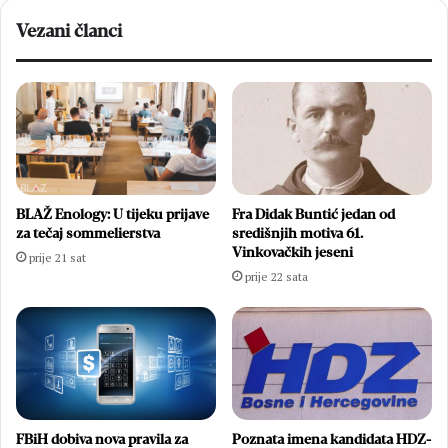
teškoćama
Vezani članci
BLAŽ Enology: U tijeku prijave
Fra Didak Buntić jedan od
za tečaj sommelierstva
središnjih motiva 61.
Vinkovačkih jeseni
prije 21 sat
prije 22 sata
FBiH dobiva nova pravila za
Poznata imena kandidata HDZ-