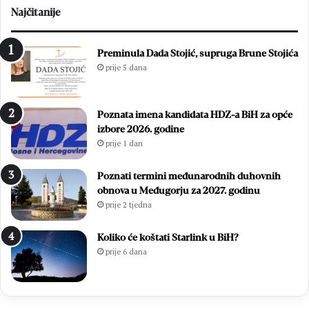
Najčitanije
Preminula Dada Stojić, supruga Brune Stojića
prije 5 dana
Poznata imena kandidata HDZ-a BiH za opće
izbore 2026. godine
prije 1 dan
Poznati termini međunarodnih duhovnih
obnova u Međugorju za 2027. godinu
prije 2 tjedna
Koliko će koštati Starlink u BiH?
prije 6 dana