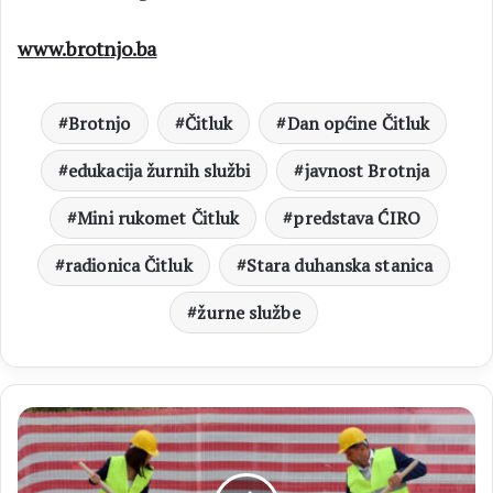
www.brotnjo.ba
Brotnjo
Čitluk
Dan općine Čitluk
edukacija žurnih službi
javnost Brotnja
Mini rukomet Čitluk
predstava ĆIRO
radionica Čitluk
Stara duhanska stanica
žurne službe
Počela
izgradnja
novog
dolaznog