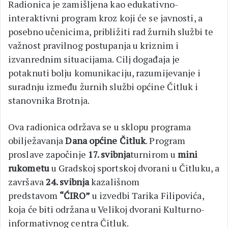
Radionica je zamišljena kao edukativno-
interaktivni program kroz koji će se javnosti, a
posebno učenicima, približiti rad žurnih službi te
važnost pravilnog postupanja u kriznim i
izvanrednim situacijama. Cilj događaja je
potaknuti bolju komunikaciju, razumijevanje i
suradnju između žurnih službi općine Čitluk i
stanovnika Brotnja.
Ova radionica održava se u sklopu programa
obilježavanja
Dana općine Čitluk
. Program
proslave započinje
17. svibnja
turnirom u
mini
rukometu
u Gradskoj sportskoj dvorani u Čitluku, a
završava
24. svibnja
kazališnom
predstavom
“ĆIRO”
u izvedbi Tarika Filipovića,
koja će biti održana u Velikoj dvorani Kulturno-
informativnog centra Čitluk.