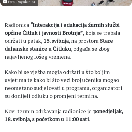
Foto: Događajnica
Radionica
“Interakcija i edukacija žurnih službi
općine Čitluk i javnosti Brotnja”
, koja se trebala
održati u petak,
15. svibnja
, na prostoru
Stare
duhanske stanice u Čitluku
, odgađa se zbog
najavljenog lošeg vremena.
Kako bi se vježba mogla održati u što boljim
uvjetima te kako bi što veći broj učenika mogao
neometano sudjelovati u programu, organizatori
su donijeli odluku o promjeni termina.
Novi termin održavanja radionice je
ponedjeljak,
18. svibnja, s početkom u 11:00 sati
.