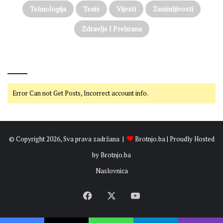
Tehnologija
Tenis
Vijesti
Zanimljivosti
Zdravlje I Prehrana
@on Twitter
Error Can not Get Posts, Incorrect account info.
© Copyright 2026, Sva prava zadržana |
Brotnjo.ba
| Proudly Hosted
by
Brotnjo.ba
Naslovnica
Facebook
X
YouTube