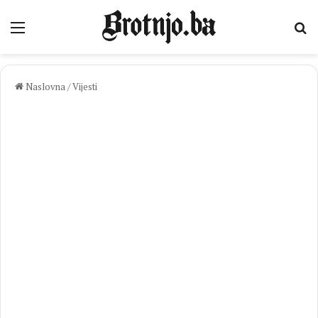
Izbornik
Pr
Naslovna
/
Vijesti