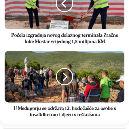
terminala
Zračne
luke
Mostar
vrijednog
1,5
Počela izgradnja novog dolaznog terminala Zračne
milijuna
luke Mostar vrijednog 1,5 milijuna KM
KM
U
Međugorju
se
održava
12.
hodočašće
za
osobe
s
invaliditetom
U Međugorju se održava 12. hodočašće za osobe s
i
invaliditetom i djecu s teškoćama
djecu
s