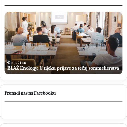
BLAŽ
Kr
Enology:
Gr
U
i
tijeku
Do
prijave
Ha
za
izb
tečaj
fin
sommelierstva
M
M
prije 21 sat
op
BLAŽ Enology: U tijeku prijave za tečaj sommelierstva
Čit
–
Br
20
Pronađi nas na Facebooku