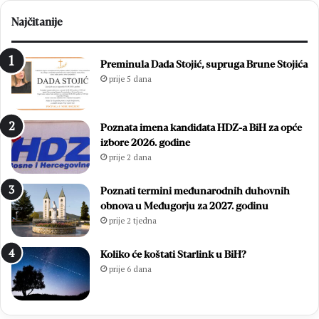
Najčitanije
Preminula Dada Stojić, supruga Brune Stojića
prije 5 dana
Poznata imena kandidata HDZ-a BiH za opće
izbore 2026. godine
prije 2 dana
Poznati termini međunarodnih duhovnih
obnova u Međugorju za 2027. godinu
prije 2 tjedna
Koliko će koštati Starlink u BiH?
prije 6 dana