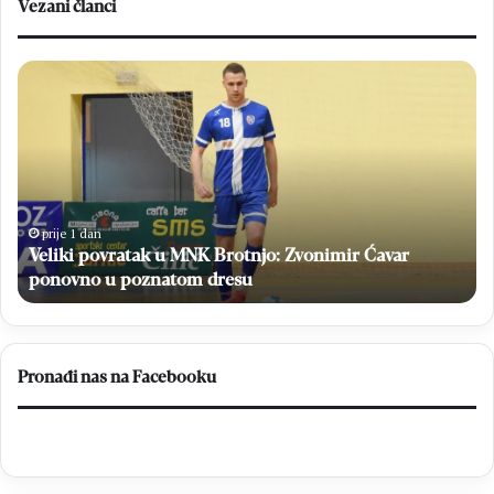
Vezani članci
Veliki
H
povratak
Br
u
sv
MNK
Ne
Brotnjo:
i
Zvonimir
na
Ćavar
po
ponovno
niz
prije 1 dan
u
Veliki povratak u MNK Brotnjo: Zvonimir Ćavar
poznatom
ponovno u poznatom dresu
dresu
Pronađi nas na Facebooku