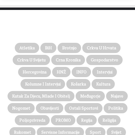
PROČITAJTE JOŠ…
Atletika
BiH
Brotnjo
Crkva U Hrvata
Crkva U Svijetu
Crna Kronika
Gospodarstvo
Hercegovina
HNŽ
INFO
Intervjui
Kolumne I Intervjui
Košarka
Kultura
Kutak Za Djecu, Mlade I Obitelj
Međugorje
Najave
Nogomet
Obavijesti
Ostali Sportovi
Politika
Poljoprivreda
PROMO
Regija
Religija
Rukomet
Servisne Informacije
Sport
Svijet