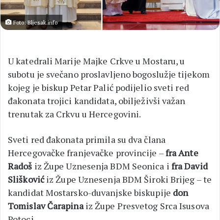
Foto: Bljesak.info
U katedrali Marije Majke Crkve u Mostaru, u
subotu je svečano proslavljeno bogoslužje tijekom
kojeg je biskup Petar Palić podijelio sveti red
đakonata trojici kandidata, obilježivši važan
trenutak za Crkvu u Hercegovini.
Sveti red đakonata primila su dva člana
Hercegovačke franjevačke provincije –
fra Ante
Radoš
iz Župe Uznesenja BDM Seonica i
fra David
Slišković
iz Župe Uznesenja BDM Široki Brijeg – te
kandidat Mostarsko-duvanjske biskupije
don
Tomislav Čarapina
iz Župe Presvetog Srca Isusova
Potoci.