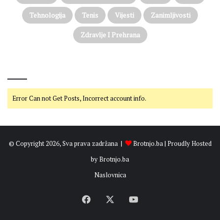
Tehnologija
Tenis
Vijesti
Zanimljivosti
Zdravlje I Prehrana
@on Twitter
Error Can not Get Posts, Incorrect account info.
© Copyright 2026, Sva prava zadržana |
Brotnjo.ba
| Proudly Hosted
by
Brotnjo.ba
Naslovnica
Facebook
X
YouTube