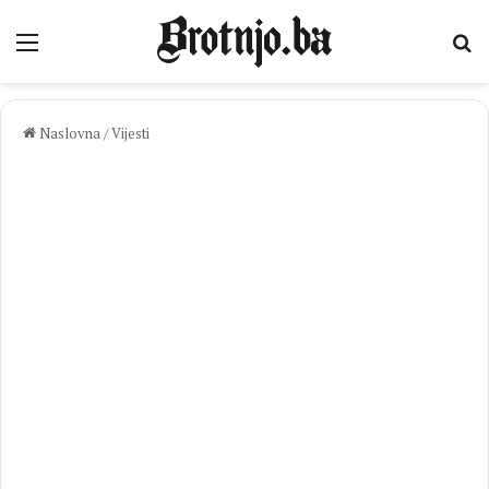
Izbornik
Pr
Naslovna
/
Vijesti