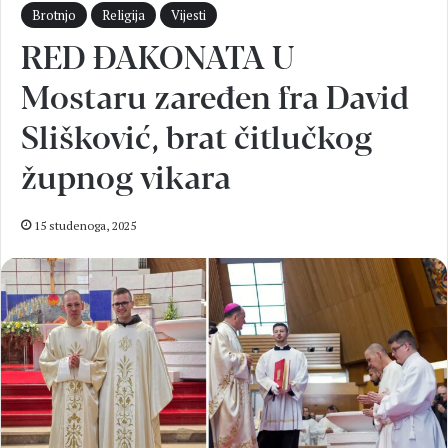
Brotnjo
Religija
Vijesti
RED ĐAKONATA U
Mostaru zaređen fra David
Slišković, brat čitlučkog
župnog vikara
15 studenoga, 2025