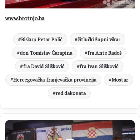
www.brotnjo.ba
Biskup Petar Palić
čitlučki župni vikar
don Tomislav Čarapina
fra Ante Radoš
fra David Slišković
fra Ivan Slišković
Hercegovačka franjevačka provincija
Mostar
red đakonata
HLU
ORAO
ČITLUK