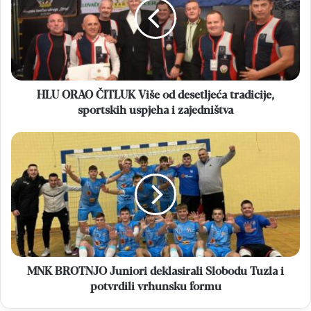
Više
od
desetljeća
tradicije,
sportskih
uspjeha
i
HLU ORAO ČITLUK Više od desetljeća tradicije,
zajedništva
sportskih uspjeha i zajedništva
MNK
BROTNJO
Juniori
deklasirali
Slobodu
Tuzla
i
potvrdili
vrhunsku
formu
MNK BROTNJO Juniori deklasirali Slobodu Tuzla i
potvrdili vrhunsku formu