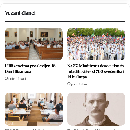
Vezani članci
U Blizancima proslavljen 18.
Na 37. Mladifestu deseci tisuća
Dan Blizanaca
mladih, više od 700 svećenika i
14 biskupa
prije 11 sati
prije 1 dan