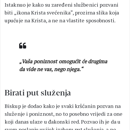
Istaknuo je kako su zaređeni službenici pozvani
biti „ikona Krista svećenika“, prozirna slika koja
upućuje na Krista, a ne na vlastite sposobnosti.
„Vaša poniznost omogućit će drugima
da vide ne vas, nego njega.“
Birati put služenja
Biskup je dodao kako je svaki kršćanin pozvan na
služenje i poniznost, no to posebno vrijedi za one
koji danas ulaze u đakonski red. Pozvao ih je da u
svom poslanju uvijek izaberu put služenja, a ne