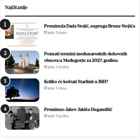
Najčitanije
Preminula Dada Stojić, supruga Brune Stojića
prije 3 dana
Poznati termini međunarodnih duhovnih
obnova u Međugorju za 2027. godinu
prije 2 tjedna
Koliko će koštati Starlink u BiH?
prije 3 dana
Preminuo Jakov Jakiša Dugandžić
prije 3 tjedna