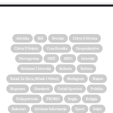
PROČITAJTE JOŠ…
Atletika
BiH
Brotnjo
Crkva U Hrvata
Crkva U Svijetu
Crna Kronika
Gospodarstvo
Hercegovina
HNŽ
INFO
Intervjui
Kolumne I Intervjui
Košarka
Kultura
Kutak Za Djecu, Mlade I Obitelj
Međugorje
Najave
Nogomet
Obavijesti
Ostali Sportovi
Politika
Poljoprivreda
PROMO
Regija
Religija
Rukomet
Servisne Informacije
Sport
Svijet