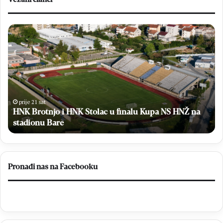
HNK
Bi
Brotnjo
Pe
i
Pal
HNK
na
Stolac
Ml
u
Kri
finalu
je
Kupa
jed
prije 21 sat
NS
HNK Brotnjo i HNK Stolac u finalu Kupa NS HNŽ na
iz
HNŽ
ži
stadionu Bare
na
stadionu
Bare
Pronađi nas na Facebooku