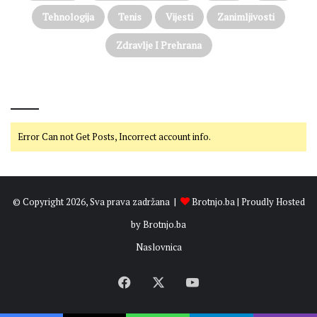
Tehnologija
Tenis
Vijesti
Zanimljivosti
Zdravlje I Prehrana
@on Twitter
Error Can not Get Posts, Incorrect account info.
© Copyright 2026, Sva prava zadržana |
Brotnjo.ba
| Proudly Hosted
by
Brotnjo.ba
Naslovnica
Facebook
X
YouTube