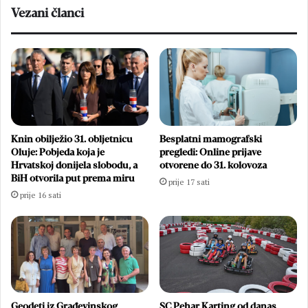
smotre
Vezani članci
folklora
Knin obilježio 31. obljetnicu
Besplatni mamografski
Oluje: Pobjeda koja je
pregledi: Online prijave
Hrvatskoj donijela slobodu, a
otvorene do 31. kolovoza
BiH otvorila put prema miru
prije 17 sati
prije 16 sati
Geodeti iz Građevinskog
SC Pehar Karting od danas