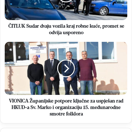
robne
kuće,
promet
se
odvija
ČITLUK Sudar dvaju vozila kraj robne kuće, promet se
usporeno
odvija usporeno
VIONICA
Županijske
potpore
ključne
za
uspješan
rad
HKUD-
a
Sv.
VIONICA Županijske potpore ključne za uspješan rad
Marko
HKUD-a Sv. Marko i organizaciju 15. međunarodne
i
smotre folklora
organizaciju
15.
međunarodne