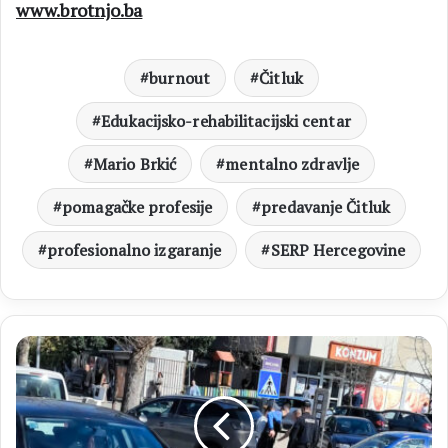
www.brotnjo.ba
burnout
Čitluk
Edukacijsko-rehabilitacijski centar
Mario Brkić
mentalno zdravlje
pomagačke profesije
predavanje Čitluk
profesionalno izgaranje
SERP Hercegovine
ČITLUK
Sudar
dvaju
vozila
kraj