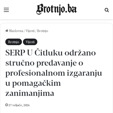
Izbornik
Pr
Naslovna
/
Vijesti
/
Brotnjo
Brotnjo
Vijesti
SERP U Čitluku održano
stručno predavanje o
profesionalnom izgaranju
u pomagačkim
zanimanjima
27 veljače, 2026