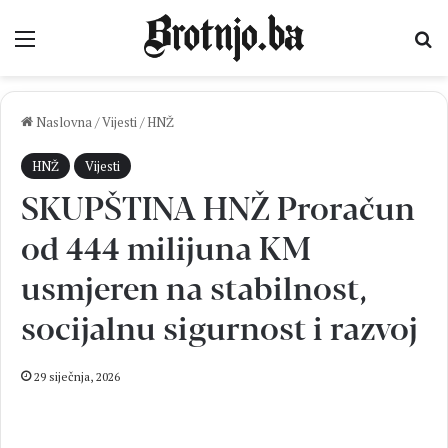
Izbornik
Pr
Naslovna
/
Vijesti
/
HNŽ
HNŽ
Vijesti
SKUPŠTINA HNŽ Proračun
od 444 milijuna KM
usmjeren na stabilnost,
socijalnu sigurnost i razvoj
29 siječnja, 2026