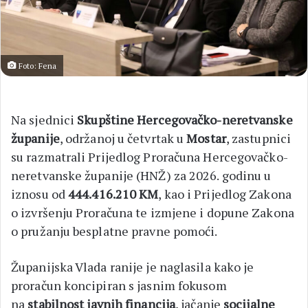
Foto: Fena
Na sjednici
Skupštine Hercegovačko-neretvanske
županije
, održanoj u četvrtak u
Mostar
, zastupnici
su razmatrali Prijedlog Proračuna Hercegovačko-
neretvanske županije (HNŽ) za 2026. godinu u
iznosu od
444.416.210 KM
, kao i Prijedlog Zakona
o izvršenju Proračuna te izmjene i dopune Zakona
o pružanju besplatne pravne pomoći.
Županijska Vlada ranije je naglasila kako je
proračun koncipiran s jasnim fokusom
na
stabilnost javnih financija
, jačanje
socijalne