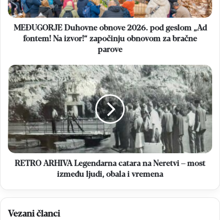
fontem!
Na
izvor!“
MEĐUGORJE Duhovne obnove 2026. pod geslom „Ad
započinju
fontem! Na izvor!“ započinju obnovom za bračne
obnovom
parove
za
bračne
RETRO
parove
ARHIVA
Legendarna
catara
na
Neretvi
–
most
između
ljudi,
RETRO ARHIVA Legendarna catara na Neretvi – most
obala
između ljudi, obala i vremena
i
vremena
Vezani članci