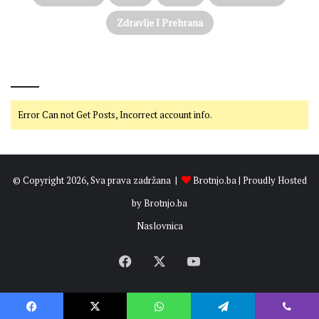
Zdravlje I Prehrana
@on Twitter
Error Can not Get Posts, Incorrect account info.
© Copyright 2026, Sva prava zadržana |
Brotnjo.ba
| Proudly Hosted
by
Brotnjo.ba
Naslovnica
Facebook
X
YouTube