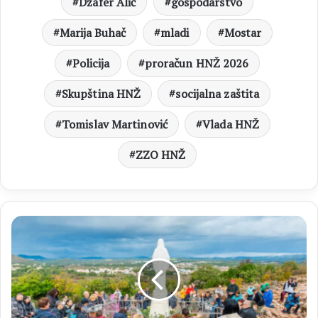
Džafer Alić
gospodarstvo
Marija Buhač
mladi
Mostar
Policija
proračun HNŽ 2026
Skupština HNŽ
socijalna zaštita
Tomislav Martinović
Vlada HNŽ
ZZO HNŽ
MEĐUGORJE
Duhovne
obnove
2026.
pod
geslom
„Ad