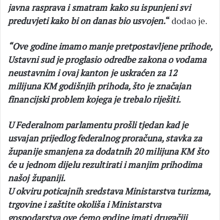
javna rasprava i smatram kako su ispunjeni svi
preduvjeti kako bi on danas bio usvojen.
“
dodao je.
“Ove godine imamo manje pretpostavljene prihode,
Ustavni sud je proglasio odredbe zakona o vodama
neustavnim i ovaj kanton je uskraćen za 12
milijuna KM godišnjih prihoda, što je značajan
financijski problem kojega je trebalo riješiti.
U Federalnom parlamentu prošli tjedan kad je
usvajan prijedlog federalnog proračuna, stavka za
županije smanjena za dodatnih 20 milijuna KM što
će u jednom dijelu rezultirati i manjim prihodima
našoj županiji.
U okviru poticajnih sredstava Ministarstva turizma,
trgovine i zaštite okoliša i Ministarstva
gospodarstva ove ćemo godine imati drugačiji