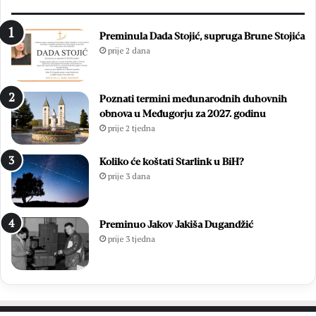
Preminula Dada Stojić, supruga Brune Stojića
prije 2 dana
Poznati termini međunarodnih duhovnih
obnova u Međugorju za 2027. godinu
prije 2 tjedna
Koliko će koštati Starlink u BiH?
prije 3 dana
Preminuo Jakov Jakiša Dugandžić
prije 3 tjedna