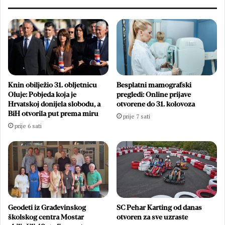
Knin obilježio 31. obljetnicu
Besplatni mamografski
Oluje: Pobjeda koja je
pregledi: Online prijave
Hrvatskoj donijela slobodu, a
otvorene do 31. kolovoza
BiH otvorila put prema miru
prije 7 sati
prije 6 sati
Geodeti iz Građevinskog
SC Pehar Karting od danas
školskog centra Mostar
otvoren za sve uzraste