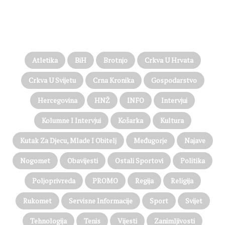
PROČITAJTE JOŠ…
Atletika
BiH
Brotnjo
Crkva U Hrvata
Crkva U Svijetu
Crna Kronika
Gospodarstvo
Hercegovina
HNŽ
INFO
Intervjui
Kolumne I Intervjui
Košarka
Kultura
Kutak Za Djecu, Mlade I Obitelj
Međugorje
Najave
Nogomet
Obavijesti
Ostali Sportovi
Politika
Poljoprivreda
PROMO
Regija
Religija
Rukomet
Servisne Informacije
Sport
Svijet
Tehnologija
Tenis
Vijesti
Zanimljivosti