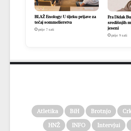
BLAŽ Enology: U tijeku prijave za
Fra Didak Bu
tečaj sommelierstva
središnjih m
jeseni
prije 7 sati
prije 9 sati
Atletika
BiH
Brotnjo
Cr
HNŽ
INFO
Intervjui