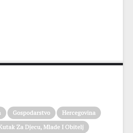
a
Gospodarstvo
Hercegovina
Kutak Za Djecu, Mlade I Obitelj