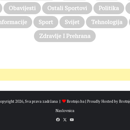
Obavijesti
Ostali Sportovi
Politika
nformacije
Sport
Svijet
Tehnologija
Zdravlje I Prehrana
opyright 2026, Sva prava zadržana |
Brotnjo.ba
| Proudly Hosted by
Brotnj
Naslovnica
Facebook
X
YouTube