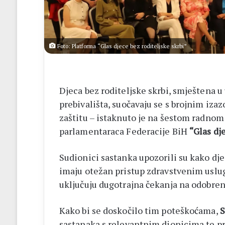
14
biskupa
Foto: Platforma “Glas djece bez roditeljske skrbi”
Djeca bez roditeljske skrbi, smještena u 
prebivališta, suočavaju se s brojnim iza
zaštitu – istaknuto je na šestom radnom
parlamentaraca Federacije BiH
“Glas dje
Sudionici sastanka upozorili su kako dje
imaju otežan pristup zdravstvenim uslug
uključuju dugotrajna čekanja na odobrenj
Kako bi se doskočilo tim poteškoćama,
S
sastanaka s relevantnim dionicima te pro