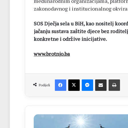
međunarodnim organizacijama, platforma
zakonodavnog i institucionalnog okvira z
SOS Dječja sela u BiH, kao nositelj koor
jačanju sustava zaštite djece bez roditelj
konkretne i održive inicijative.
www.brotnjo.ba
Facebook
X
Messenger
Dijeli putem Emaila
Print
Podijeli
MEĐUGORJE
Ljetni