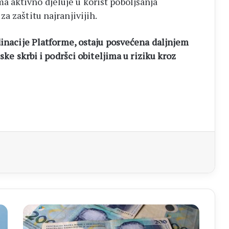
 aktivno djeluje u korist poboljšanja
a zaštitu najranjivijih.
dinacije Platforme, ostaju posvećena daljnjem
ske skrbi i podršci obiteljima u riziku kroz
aj
ZASTUPNIČKI
DOM