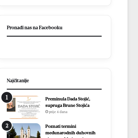
ligu
FBiH
Pronađi nas na Facebooku
Najčitanije
Preminula Dada Stojić,
supruga Brune Stojića
prije 4 dana
Poznati termini
međunarodnih duhovnih