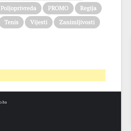
Poljoprivreda
PROMO
Regija
Tenis
Vijesti
Zanimljivosti
o.ba