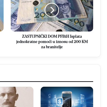
PFBiH
Isplata
jednokratne
pomoći
u
iznosu
od
200
ZASTUPNIČKI DOM PFBiH Isplata
KM
jednokratne pomoći u iznosu od 200 KM
za
za branitelje
branitelje