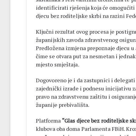
identificirati rješenja koja će omogućiti
djecu bez roditeljske skrbi na razini Fed
Ključni rezultat ovog procesa je postig
županijskih zavoda zdravstvenog osigu
Predložena izmjena prepoznaje djecu u a
čime se otvara put za nesmetan i jednak
mjesto smještaja.
Dogovoreno je i da zastupnici i delegat
zajednički izrade i podnesu inicijativu 
pravo na zdravstvenu zaštitu i osiguranje
županije prebivališta.
Platforma
“Glas djece bez roditeljske sk
klubova oba doma Parlamenta FBiH. Kroz 