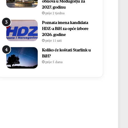
obnova u Međugorju za
2027. godinu
prije 2 tjedna
Poznata imena kandidata
HDZ-a BiH za opće izbore
2026. godine
prije 11 sati
Koliko će koštati Starlink u
BiH?
prije 5 dana