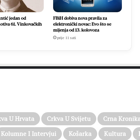
ntić jedan od
FBiH dobiva nova pravila za
otiva 61. Vinkovačkih
elektronički novac: Evo što se
mijenja od 13. kolovoza
prije 11 sati
PROČITAJTE JOŠ…
kva U Hrvata
Crkva U Svijetu
Crna Kronik
Kolumne I Intervjui
Košarka
Kultura