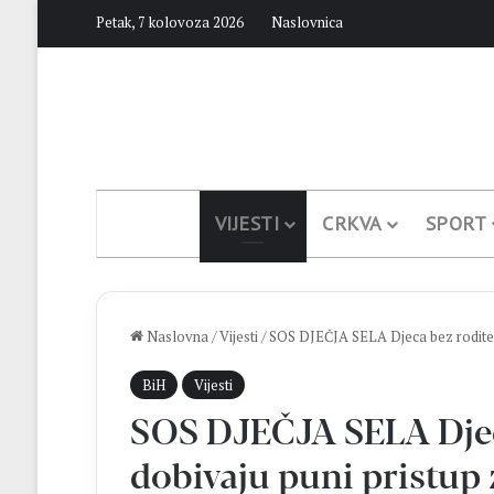
Petak, 7 kolovoza 2026
Naslovnica
VIJESTI
CRKVA
SPORT
Naslovna
/
Vijesti
/
SOS DJEČJA SELA Djeca bez roditeljs
BiH
Vijesti
SOS DJEČJA SELA Djeca
dobivaju puni pristup 