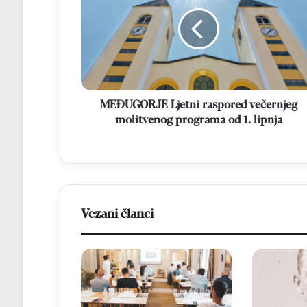
raspored
večernjeg
molitvenog
programa
od
1.
lipnja
MEĐUGORJE Ljetni raspored večernjeg
molitvenog programa od 1. lipnja
Vezani članci