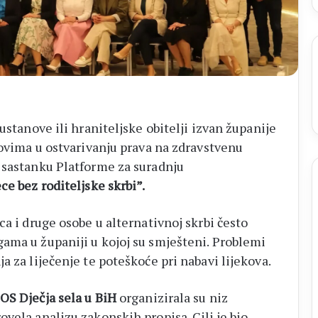
ustanove ili hraniteljske obitelji izvan županije
zovima u ostvarivanju prava na zdravstvenu
 sastanku Platforme za suradnju
ce bez roditeljske skrbi”.
ca i druge osobe u alternativnoj skrbi često
ama u županiji u kojoj su smješteni. Problemi
a za liječenje te poteškoće pri nabavi lijekova.
OS Dječja sela u BiH
organizirala su niz
vela analizu zakonskih propisa. Cilj je bio