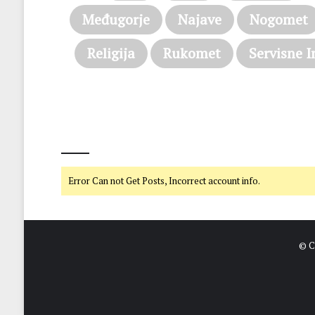
Međugorje
Najave
Nogomet
Religija
Rukomet
Servisne I
@on Twitter
Error Can not Get Posts, Incorrect account info.
© C