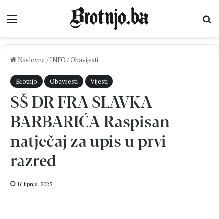
Izbornik
Pr
Naslovna
/
INFO
/
Obavijesti
Brotnjo
Obavijesti
Vijesti
SŠ DR FRA SLAVKA
BARBARIĆA Raspisan
natječaj za upis u prvi
razred
16 lipnja, 2025