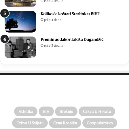
prije 2 tjedna
Koliko će koštati Starlink u BiH?
prije 4 dana
Preminuo Jakov Jakiša Dugandžić
prije 3 tjedna
PROČITAJTE JOŠ…
Atletika
BiH
Brotnjo
Crkva U Hrvata
Crkva U Svijetu
Crna Kronika
Gospodarstvo