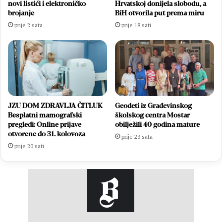
novi listići i elektroničko
Hrvatskoj donijela slobodu, a
brojanje
BiH otvorila put prema miru
prije 2 sata
prije 18 sati
JZU DOM ZDRAVLJA ČITLUK
Geodeti iz Građevinskog
Besplatni mamografski
školskog centra Mostar
pregledi: Online prijave
obilježili 40 godina mature
otvorene do 31. kolovoza
prije 23 sata
prije 20 sati