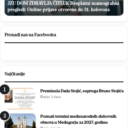
prijave
JZU DOM ZDRAVLJA ČITLUK Besplatni mamografski
go
otvorene
ma
pregledi: Online prijave otvorene do 31. kolovoza
do
31.
kolovoza
Pronađi nas na Facebooku
Najčitanije
Preminula Dada Stojić, supruga Brune Stojića
prije 3 dana
Poznati termini međunarodnih duhovnih
obnova u Međugorju za 2027. godinu