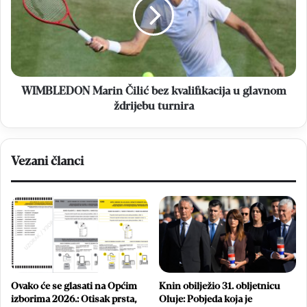
bez
kvalifikacija
u
glavnom
ždrijebu
turnira
WIMBLEDON Marin Čilić bez kvalifikacija u glavnom
ždrijebu turnira
Vezani članci
Ovako će se glasati na Općim
Knin obilježio 31. obljetnicu
izborima 2026.: Otisak prsta,
Oluje: Pobjeda koja je