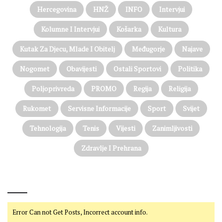
Hercegovina
HNŽ
INFO
Intervjui
Kolumne I Intervjui
Košarka
Kultura
Kutak Za Djecu, Mlade I Obitelj
Međugorje
Najave
Nogomet
Obavijesti
Ostali Sportovi
Politika
Poljoprivreda
PROMO
Regija
Religija
Rukomet
Servisne Informacije
Sport
Svijet
Tehnologija
Tenis
Vijesti
Zanimljivosti
Zdravlje I Prehrana
@on Twitter
Error Can not Get Posts, Incorrect account info.