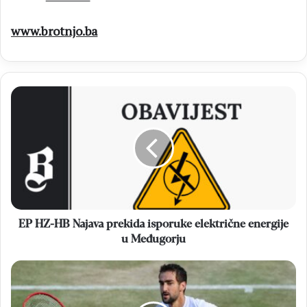
www.brotnjo.ba
EP
HZ-
HB
Najava
prekida
isporuke
električne
energije
u
Međugorju
EP HZ-HB Najava prekida isporuke električne energije
u Međugorju
WIMBLEDON
Marin
Čilić