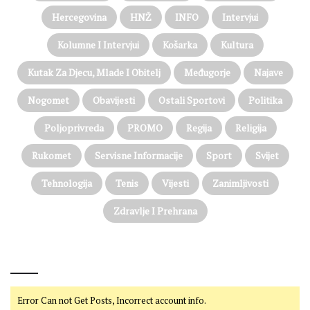
Hercegovina
HNŽ
INFO
Intervjui
Kolumne I Intervjui
Košarka
Kultura
Kutak Za Djecu, Mlade I Obitelj
Međugorje
Najave
Nogomet
Obavijesti
Ostali Sportovi
Politika
Poljoprivreda
PROMO
Regija
Religija
Rukomet
Servisne Informacije
Sport
Svijet
Tehnologija
Tenis
Vijesti
Zanimljivosti
Zdravlje I Prehrana
@on Twitter
Error Can not Get Posts, Incorrect account info.