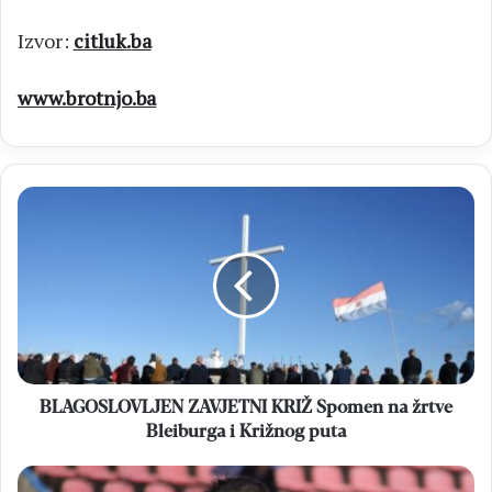
Izvor:
citluk
.
ba
www.brotnjo.ba
BLAGOSLOVLJEN
ZAVJETNI
KRIŽ
Spomen
na
žrtve
Bleiburga
i
Križnog
puta
BLAGOSLOVLJEN ZAVJETNI KRIŽ Spomen na žrtve
Bleiburga i Križnog puta
HNK