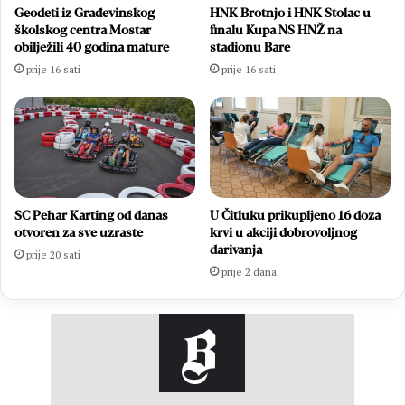
Geodeti iz Građevinskog
HNK Brotnjo i HNK Stolac u
školskog centra Mostar
finalu Kupa NS HNŽ na
obilježili 40 godina mature
stadionu Bare
prije 16 sati
prije 16 sati
SC Pehar Karting od danas
U Čitluku prikupljeno 16 doza
otvoren za sve uzraste
krvi u akciji dobrovoljnog
darivanja
prije 20 sati
prije 2 dana