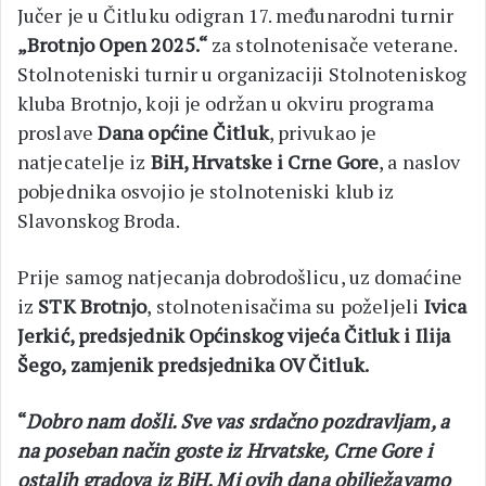
Jučer je u Čitluku odigran 17. međunarodni turnir
„Brotnjo Open 2025.“
za stolnotenisače veterane.
Stolnoteniski turnir u organizaciji Stolnoteniskog
kluba Brotnjo, koji je održan u okviru programa
proslave
Dana općine Čitluk
, privukao je
natjecatelje iz
BiH, Hrvatske i Crne Gore
, a naslov
pobjednika osvojio je stolnoteniski klub iz
Slavonskog Broda.
Prije samog natjecanja dobrodošlicu, uz domaćine
iz
STK Brotnjo
, stolnotenisačima su poželjeli
Ivica
Jerkić, predsjednik Općinskog vijeća Čitluk i Ilija
Šego, zamjenik predsjednika OV Čitluk.
“
Dobro nam došli. Sve vas srdačno pozdravljam, a
na poseban način goste iz Hrvatske, Crne Gore i
ostalih gradova iz BiH. Mi ovih dana obilježavamo