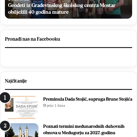
NS
HNK Brotnjo i HNK Stolac u finalu Kupa NS HNŽ na
iz
HNŽ
ži
stadionu Bare
na
stadionu
Bare
Pronađi nas na Facebooku
Najčitanije
Preminula Dada Stojić, supruga Brune Stojića
prije 2 dana
Poznati termini međunarodnih duhovnih
obnova u Međugorju za 2027. godinu