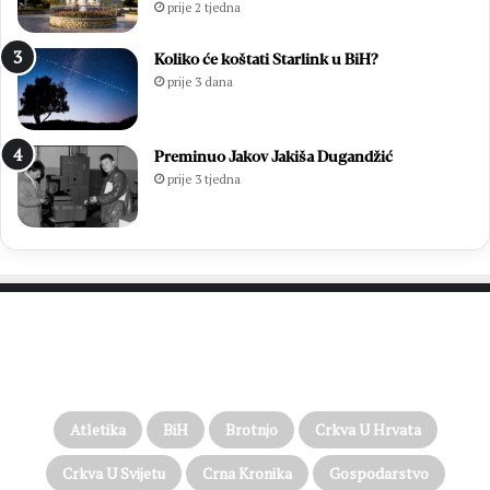
prije 2 tjedna
Koliko će koštati Starlink u BiH?
prije 3 dana
Preminuo Jakov Jakiša Dugandžić
prije 3 tjedna
PROČITAJTE JOŠ…
Atletika
BiH
Brotnjo
Crkva U Hrvata
Crkva U Svijetu
Crna Kronika
Gospodarstvo