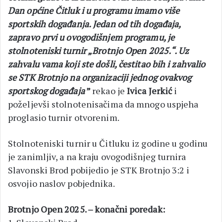
Dan općine Čitluk i u programu imamo više
sportskih događanja. Jedan od tih događaja,
zapravo prvi u ovogodišnjem programu, je
stolnoteniski turnir „Brotnjo Open 2025.“. Uz
zahvalu vama koji ste došli, čestitao bih i zahvalio
se STK Brotnjo na organizaciji jednog ovakvog
sportskog događaja
”
rekao je
Ivica Jerkić
i
poželjevši stolnotenisačima da mnogo uspjeha
proglasio turnir otvorenim.
Stolnoteniski turnir u Čitluku iz godine u godinu
je zanimljiv, a na kraju ovogodišnjeg turnira
Slavonski Brod pobijedio je STK Brotnjo 3:2 i
osvojio naslov pobjednika.
Brotnjo Open 2025. – konačni poredak: