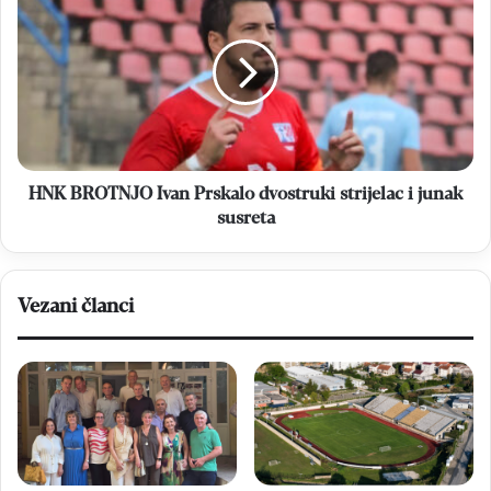
BROTNJO
Ivan
Prskalo
dvostruki
strijelac
i
junak
susreta
HNK BROTNJO Ivan Prskalo dvostruki strijelac i junak
susreta
Vezani članci