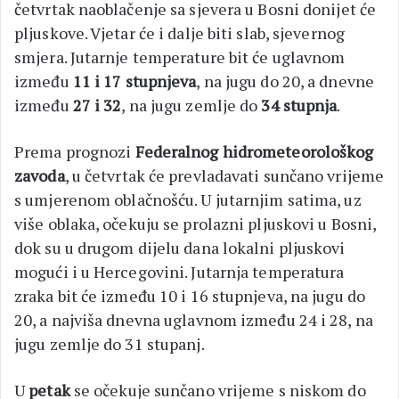
četvrtak naoblačenje sa sjevera u Bosni donijet će
pljuskove. Vjetar će i dalje biti slab, sjevernog
smjera. Jutarnje temperature bit će uglavnom
između
11 i 17 stupnjeva
, na jugu do 20, a dnevne
između
27 i 32
, na jugu zemlje do
34 stupnja
.
Prema prognozi
Federalnog hidrometeorološkog
zavoda
, u četvrtak će prevladavati sunčano vrijeme
s umjerenom oblačnošću. U jutarnjim satima, uz
više oblaka, očekuju se prolazni pljuskovi u Bosni,
dok su u drugom dijelu dana lokalni pljuskovi
mogući i u Hercegovini. Jutarnja temperatura
zraka bit će između 10 i 16 stupnjeva, na jugu do
20, a najviša dnevna uglavnom između 24 i 28, na
jugu zemlje do 31 stupanj.
U
petak
se očekuje sunčano vrijeme s niskom do