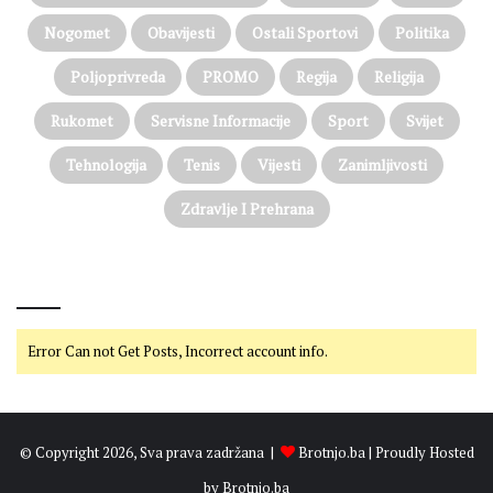
Nogomet
Obavijesti
Ostali Sportovi
Politika
Poljoprivreda
PROMO
Regija
Religija
Rukomet
Servisne Informacije
Sport
Svijet
Tehnologija
Tenis
Vijesti
Zanimljivosti
Zdravlje I Prehrana
@on Twitter
Error Can not Get Posts, Incorrect account info.
© Copyright 2026, Sva prava zadržana |
Brotnjo.ba
| Proudly Hosted
by
Brotnjo.ba