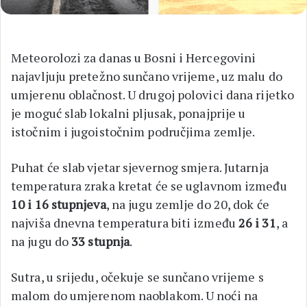
Meteorolozi za danas u Bosni i Hercegovini
najavljuju pretežno sunčano vrijeme, uz malu do
umjerenu oblačnost. U drugoj polovici dana rijetko
je moguć slab lokalni pljusak, ponajprije u
istočnim i jugoistočnim područjima zemlje.
Puhat će slab vjetar sjevernog smjera. Jutarnja
temperatura zraka kretat će se uglavnom između
10 i 16 stupnjeva
, na jugu zemlje do 20, dok će
najviša dnevna temperatura biti između
26 i 31
, a
na jugu do
33 stupnja
.
Sutra, u srijedu, očekuje se sunčano vrijeme s
malom do umjerenom naoblakom. U noći na