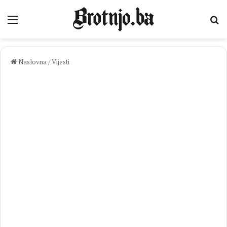
Izbornik
Pr
Naslovna
/
Vijesti