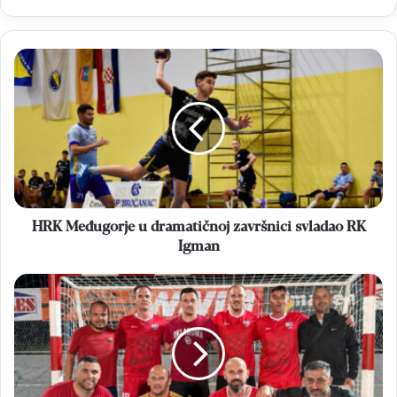
HRK
Međugorje
u
dramatičnoj
završnici
svladao
RK
Igman
HRK Međugorje u dramatičnoj završnici svladao RK
Igman
Veterani
Brotnja
izborili
osminu
finala
turnira
Krehin