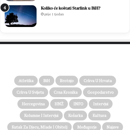
Koliko će koštati Starlink u BiH?
prije 1 tjedan
PROČITAJTE JOŠ…
Atletika
BiH
Brotnjo
Crkva U Hrvata
Crkva U Svijetu
Crna Kronika
Gospodarstvo
Hercegovina
HNŽ
INFO
Intervjui
Kolumne I Intervjui
Košarka
Kultura
Kutak Za Djecu, Mlade I Obitelj
Međugorje
Najave