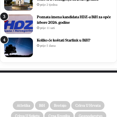
prije 2 tjedna
Poznata imena kandidata HDZ-a BiH za opće
izbore 2026. godine
prije 11 sati
Koliko će koštati Starlink u BiH?
prije 5 dana
PROČITAJTE JOŠ…
Atletika
BiH
Brotnjo
Crkva U Hrvata
Crkva U Svijetu
Crna Kronika
Gospodarstvo