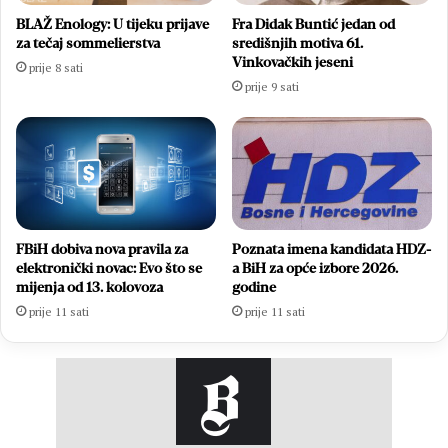
BLAŽ Enology: U tijeku prijave
Fra Didak Buntić jedan od
za tečaj sommelierstva
središnjih motiva 61.
Vinkovačkih jeseni
prije 8 sati
prije 9 sati
FBiH dobiva nova pravila za
Poznata imena kandidata HDZ-
elektronički novac: Evo što se
a BiH za opće izbore 2026.
mijenja od 13. kolovoza
godine
prije 11 sati
prije 11 sati