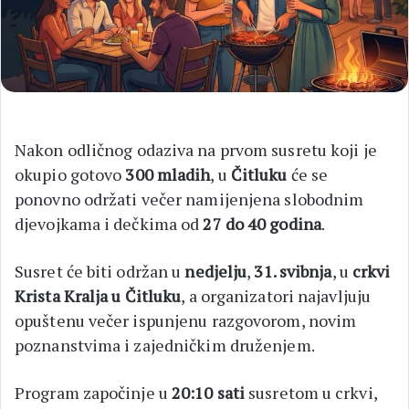
Nakon odličnog odaziva na prvom susretu koji je
okupio gotovo
300 mladih
, u
Čitluku
će se
ponovno održati večer namijenjena slobodnim
djevojkama i dečkima od
27 do 40 godina
.
Susret će biti održan u
nedjelju
,
31. svibnja
, u
crkvi
Krista Kralja u Čitluku
, a organizatori najavljuju
opuštenu večer ispunjenu razgovorom, novim
poznanstvima i zajedničkim druženjem.
Program započinje u
20:10 sati
susretom u crkvi,