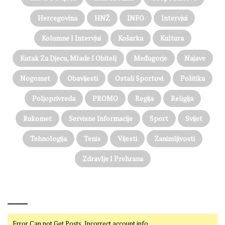
Hercegovina
HNŽ
INFO
Intervjui
Kolumne I Intervjui
Košarka
Kultura
Kutak Za Djecu, Mlade I Obitelj
Međugorje
Najave
Nogomet
Obavijesti
Ostali Sportovi
Politika
Poljoprivreda
PROMO
Regija
Religija
Rukomet
Servisne Informacije
Sport
Svijet
Tehnologija
Tenis
Vijesti
Zanimljivosti
Zdravlje I Prehrana
@on Twitter
Error Can not Get Posts, Incorrect account info.