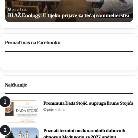
i
H
prije 8 sati
plasman
Matej Rozić: “Cilj Brotnja je osvajanje lige i plasman u
n
u
B
a
Prvu ligu FBiH
Prvu
ligu
FBiH
Pronađi nas na Facebooku
Najčitanije
Preminula Dada Stojić, supruga Brune Stojića
prije 4 dana
Poznati termini međunarodnih duhovnih
obnova u Međugorju za 2027. godinu