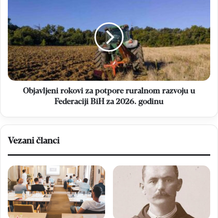
umake
rokovi
za
potpore
ruralnom
razvoju
u
Federaciji
BiH
za
Objavljeni rokovi za potpore ruralnom razvoju u
2026.
Federaciji BiH za 2026. godinu
godinu
Vezani članci