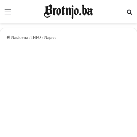
Izbornik
Pr
Naslovna
/
INFO
/
Najave