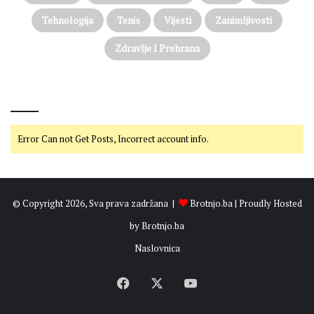
Tehnologija
Tenis
Vijesti
Zanimljivosti
Zdravlje I Prehrana
@on Twitter
Error Can not Get Posts, Incorrect account info.
© Copyright 2026, Sva prava zadržana |
Brotnjo.ba
| Proudly Hosted
by
Brotnjo.ba
Naslovnica
Facebook
X
YouTube