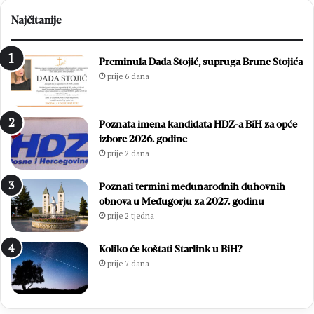
Najčitanije
Preminula Dada Stojić, supruga Brune Stojića
prije 6 dana
Poznata imena kandidata HDZ-a BiH za opće
izbore 2026. godine
prije 2 dana
Poznati termini međunarodnih duhovnih
obnova u Međugorju za 2027. godinu
prije 2 tjedna
Koliko će koštati Starlink u BiH?
prije 7 dana