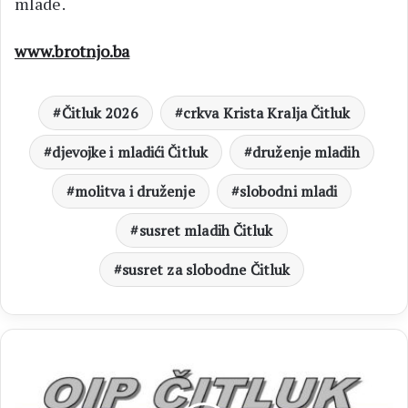
mlade.
www.brotnjo.ba
Čitluk 2026
crkva Krista Kralja Čitluk
djevojke i mladići Čitluk
druženje mladih
molitva i druženje
slobodni mladi
susret mladih Čitluk
susret za slobodne Čitluk
Privremeni
birački
popis