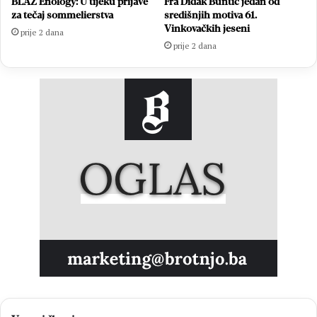
BLAŽ Enology: U tijeku prijave
Fra Didak Buntić jedan od
za tečaj sommelierstva
središnjih motiva 61.
Vinkovačkih jeseni
prije 2 dana
prije 2 dana