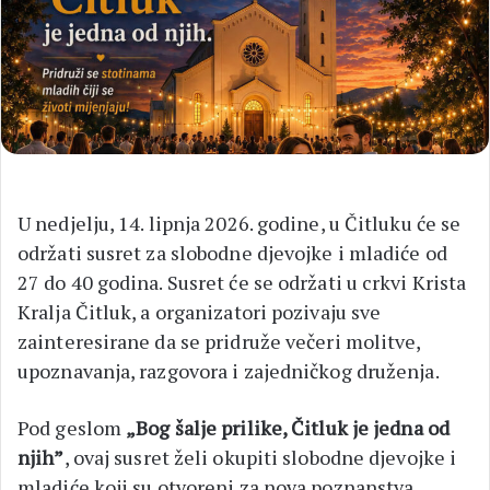
U nedjelju, 14. lipnja 2026. godine, u Čitluku će se
održati susret za slobodne djevojke i mladiće od
27 do 40 godina. Susret će se održati u crkvi Krista
Kralja Čitluk, a organizatori pozivaju sve
zainteresirane da se pridruže večeri molitve,
upoznavanja, razgovora i zajedničkog druženja.
Pod geslom
„Bog šalje prilike, Čitluk je jedna od
njih”
, ovaj susret želi okupiti slobodne djevojke i
mladiće koji su otvoreni za nova poznanstva,