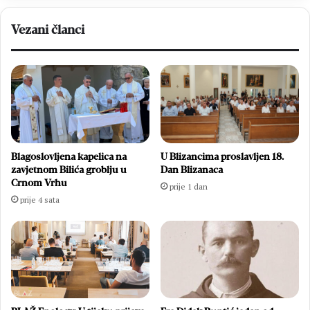
Vezani članci
Blagoslovljena kapelica na
U Blizancima proslavljen 18.
zavjetnom Bilića groblju u
Dan Blizanaca
Crnom Vrhu
prije 1 dan
prije 4 sata