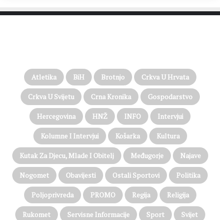
PROČITAJTE JOŠ…
Atletika
BiH
Brotnjo
Crkva U Hrvata
Crkva U Svijetu
Crna Kronika
Gospodarstvo
Hercegovina
HNŽ
INFO
Intervjui
Kolumne I Intervjui
Košarka
Kultura
Kutak Za Djecu, Mlade I Obitelj
Međugorje
Najave
Nogomet
Obavijesti
Ostali Sportovi
Politika
Poljoprivreda
PROMO
Regija
Religija
Rukomet
Servisne Informacije
Sport
Svijet