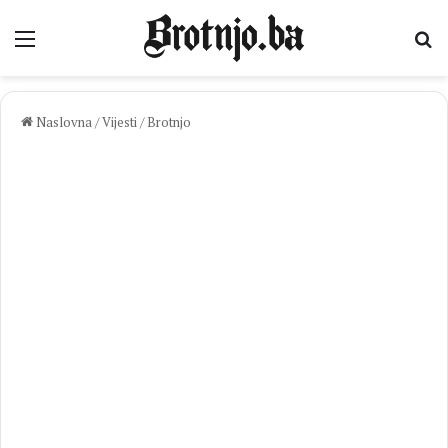
Izbornik
Pr
Naslovna
/
Vijesti
/
Brotnjo