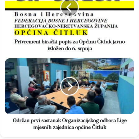
za
Općinu
Čitluk
javno
izložen
do
6.
Privremeni birački popis za Općinu Čitluk javno
srpnja
izložen do 6. srpnja
Održan
prvi
sastanak
Organizacijskog
odbora
Lige
mjesnih
zajednica
općine
Čitluk
Održan prvi sastanak Organizacijskog odbora Lige
mjesnih zajednica općine Čitluk