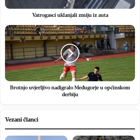
Vatrogasci uklanjali zmiju iz auta
Brotnjo
uvjerljivo
nadigralo
Međugorje
u
općinskom
derbiju
Brotnjo uvjerljivo nadigralo Međugorje u općinskom
derbiju
Vezani članci