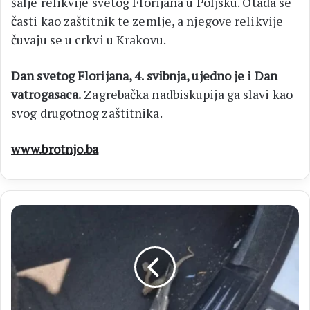
šalje relikvije svetog Florijana u Poljsku. Otada se
časti kao zaštitnik te zemlje, a njegove relikvije
čuvaju se u crkvi u Krakovu.
Dan svetog Florijana, 4. svibnja, ujedno je i Dan
vatrogasaca.
Zagrebačka nadbiskupija ga slavi kao
svog drugotnog zaštitnika.
www.brotnjo.ba
Vatrogasci
uklanjali
zmiju
iz
auta