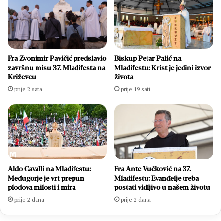
Fra Zvonimir Pavičić predslavio
Biskup Petar Palić na
završnu misu 37. Mladifesta na
Mladifestu: Krist je jedini izvor
Križevcu
života
prije 2 sata
prije 19 sati
Aldo Cavalli na Mladifestu:
Fra Ante Vučković na 37.
Međugorje je vrt prepun
Mladifestu: Evanđelje treba
plodova milosti i mira
postati vidljivo u našem životu
prije 2 dana
prije 2 dana