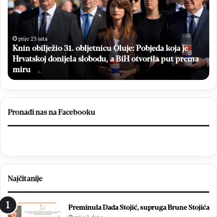
obljetnicu
dr
Oluje:
a
Pobjeda
dj
koja
iz
prije 23 sata
Knin obilježio 31. obljetnicu Oluje: Pobjeda koja je
je
Ug
Hrvatskoj
Hrvatskoj donijela slobodu, a BiH otvorila put prema
za
donijela
„M
miru
slobodu,
do
a
BiH
otvorila
Pronađi nas na Facebooku
put
prema
miru
Najčitanije
Preminula Dada Stojić, supruga Brune Stojića