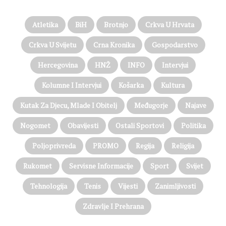
Atletika
BiH
Brotnjo
Crkva U Hrvata
Crkva U Svijetu
Crna Kronika
Gospodarstvo
Hercegovina
HNŽ
INFO
Intervjui
Kolumne I Intervjui
Košarka
Kultura
Kutak Za Djecu, Mlade I Obitelj
Međugorje
Najave
Nogomet
Obavijesti
Ostali Sportovi
Politika
Poljoprivreda
PROMO
Regija
Religija
Rukomet
Servisne Informacije
Sport
Svijet
Tehnologija
Tenis
Vijesti
Zanimljivosti
Zdravlje I Prehrana