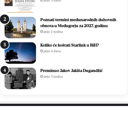
prije 3 dana
Poznati termini međunarodnih duhovnih
obnova u Međugorju za 2027. godinu
prije 2 tjedna
Koliko će koštati Starlink u BiH?
prije 4 dana
Preminuo Jakov Jakiša Dugandžić
prije 3 tjedna
PROČITAJTE JOŠ…