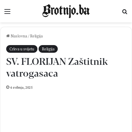
Izbornik
Pr
Naslovna
/
Religija
Crkva u svijetu
Religija
SV. FLORIJAN Zaštitnik
vatrogasaca
4 svibnja, 2025