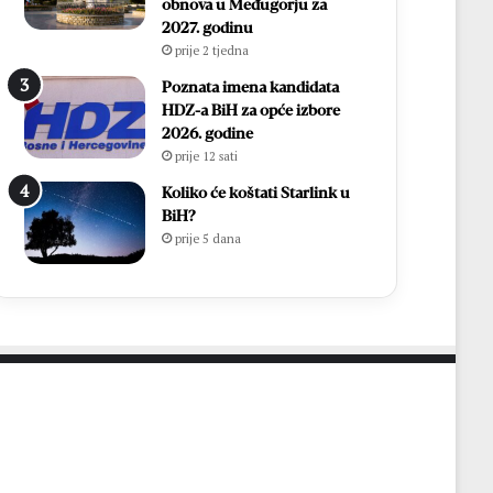
i
h
obnova u Međugorju za
r
,
2027. godinu
Ć
v
prije 2 tjedna
a
i
Poznata imena kandidata
v
š
HDZ-a BiH za opće izbore
a
e
2026. godine
r
o
prije 12 sati
p
d
o
7
Koliko će koštati Starlink u
n
0
BiH?
o
0
prije 5 dana
v
s
n
v
o
e
u
ć
p
e
o
n
z
i
n
k
a
a
t
i
o
1