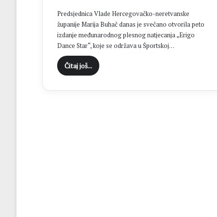
“
Predsjednica Vlade Hercegovačko-neretvanske
C
županije Marija Buhač danas je svečano otvorila peto
i
izdanje međunarodnog plesnog natjecanja „Erigo
l
j
Dance Star“, koje se održava u Športskoj…
B
Čitaj još...
r
o
t
n
j
a
j
e
o
s
v
a
j
a
n