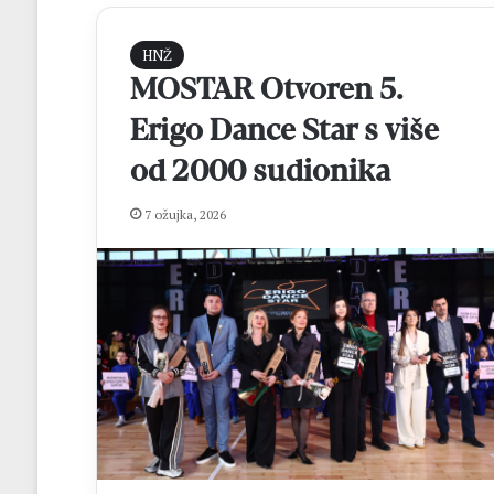
HNŽ
MOSTAR Otvoren 5.
Erigo Dance Star s više
od 2000 sudionika
7 ožujka, 2026
M
a
t
e
j
R
prije 9 sati
o
Matej Rozić: “Cil
z
osvajanje lige i 
i
FBiH
ć
: