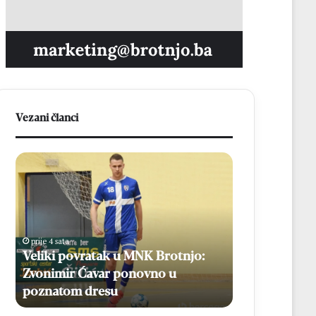
Vezani članci
V
N
e
a
l
3
i
7
k
.
i
M
prije 4 sata
prije 4 sata
p
l
Veliki povratak u MNK Brotnjo:
Na 37. Mladif
o
a
Zvonimir Ćavar ponovno u
mladih, više 
v
d
poznatom dresu
biskupa
r
i
a
f