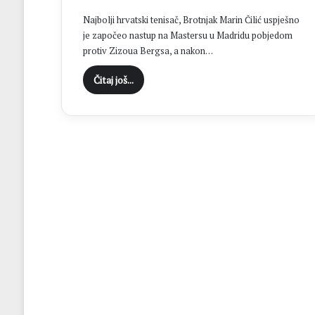
“
Najbolji hrvatski tenisač, Brotnjak Marin Čilić uspješno
C
je započeo nastup na Mastersu u Madridu pobjedom
i
protiv Zizoua Bergsa, a nakon…
l
j
Čitaj još...
B
r
o
t
n
j
a
j
e
o
s
v
a
j
a
n