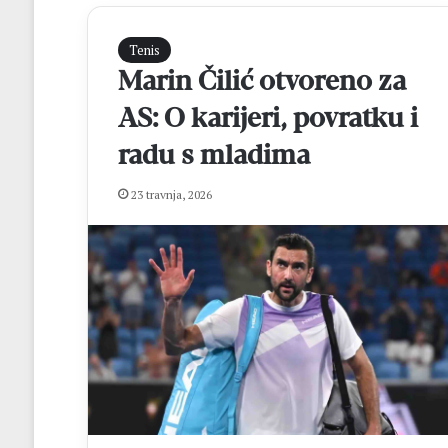
Tenis
Marin Čilić otvoreno za
AS: O karijeri, povratku i
radu s mladima
23 travnja, 2026
M
a
t
e
j
R
prije 5 sati
o
Matej Rozić: “Cil
z
osvajanje lige i 
i
FBiH
ć
: