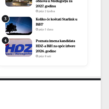
i
h
obnova u Međugorju za
r
,
2027. godinu
Ć
v
prije 2 tjedna
a
i
Koliko će koštati Starlink u
v
š
BiH?
a
e
prije 5 dana
r
o
p
d
o
Poznata imena kandidata
7
n
HDZ-a BiH za opće izbore
0
o
2026. godine
0
v
prije 8 sati
s
n
v
o
e
u
ć
p
e
o
n
z
i
n
k
a
a
t
i
o
1