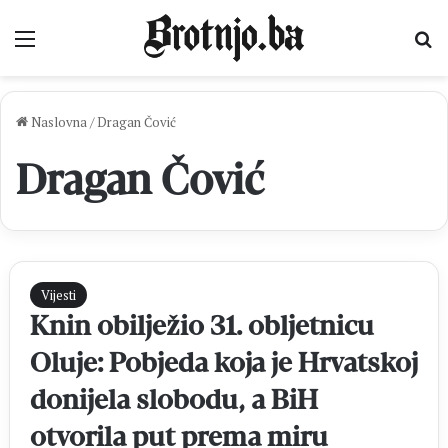
Izbornik
Pr
Naslovna
/
Dragan Čović
Dragan Čović
Vijesti
Knin obilježio 31. obljetnicu
Oluje: Pobjeda koja je Hrvatskoj
donijela slobodu, a BiH
otvorila put prema miru