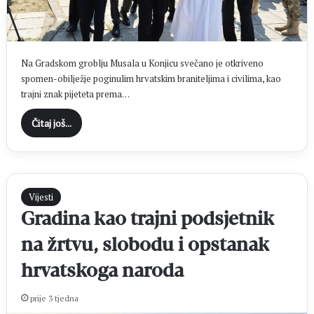
Na Gradskom groblju Musala u Konjicu svečano je otkriveno
spomen-obilježje poginulim hrvatskim braniteljima i civilima, kao
trajni znak pijeteta prema…
Čitaj još...
Vijesti
Gradina kao trajni podsjetnik
na žrtvu, slobodu i opstanak
hrvatskoga naroda
prije 3 tjedna