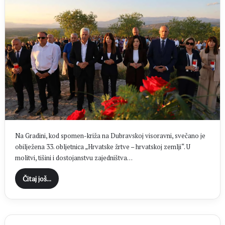
Na Gradini, kod spomen-križa na Dubravskoj visoravni, svečano je
obilježena 33. obljetnica „Hrvatske žrtve – hrvatskoj zemlji“. U
molitvi, tišini i dostojanstvu zajedništva…
Čitaj još...