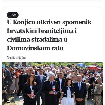
HNŽ
U Konjicu otkriven spomenik
hrvatskim braniteljima i
civilima stradalima u
Domovinskom ratu
prije 3 tjedna