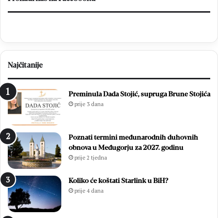
i
t
č
i
i
n
ć
a
p
O
r
p
Najčitanije
e
ć
d
i
s
m
Preminula Dada Stojić, supruga Brune Stojića
l
i
prije 3 dana
a
z
v
b
i
o
Poznati termini međunarodnih duhovnih
o
r
obnova u Međugorju za 2027. godinu
z
i
prije 2 tjedna
a
m
v
a
r
2
Koliko će koštati Starlink u BiH?
š
0
prije 4 dana
n
2
u
6