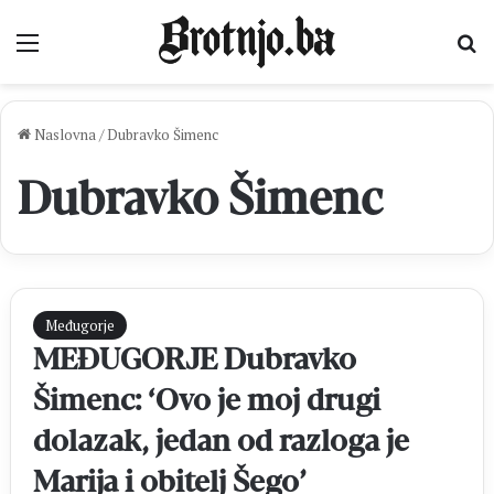
Izbornik
Pr
Naslovna
/
Dubravko Šimenc
Dubravko Šimenc
Međugorje
MEĐUGORJE Dubravko
Šimenc: ‘Ovo je moj drugi
dolazak, jedan od razloga je
Marija i obitelj Šego’