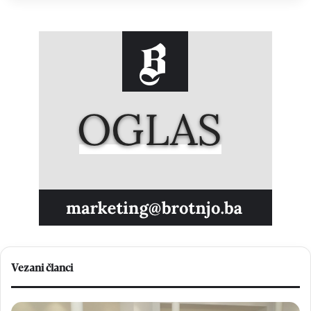
Vezani članci
U
K