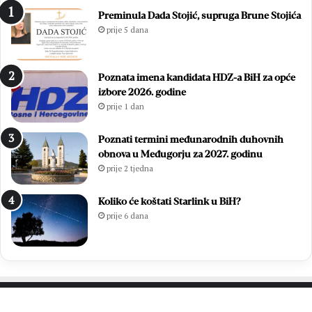
1
i
Preminula Dada Stojić, supruga Brune Stojića
8
ć
prije 5 dana
.
i
D
i
a
z
Poznata imena kandidata HDZ-a BiH za opće
n
b
izbore 2026. godine
B
o
prije 1 dan
l
r
i
i
z
l
Poznati termini međunarodnih duhovnih
a
i
obnova u Međugorju za 2027. godinu
n
f
prije 2 tjedna
a
i
c
n
Koliko će koštati Starlink u BiH?
a
a
prije 6 dana
l
e
M
N
L
M