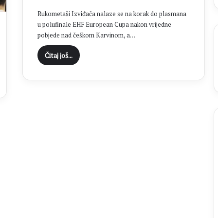
t
Rukometaši Izviđača nalaze se na korak do plasmana
i
u polufinale EHF European Cupa nakon vrijedne
ć
pobjede nad češkom Karvinom, a…
j
e
Čitaj još...
d
a
n
o
d
s
r
e
d
i
š
n
j
i
h
m