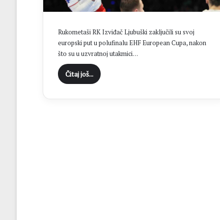
f
e
s
Rukometaši RK Izviđač Ljubuški zaključili su svoj
t
europski put u polufinalu EHF European Cupa, nakon
a
što su u uzvratnoj utakmici…
:
1
Čitaj još...
7
0
p
r
i
p
a
d
n
i
k
a
G
S