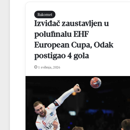
Rukomet
Izviđač zaustavljen u
polufinalu EHF
European Cupa, Odak
postigao 4 gola
H
1 svibnja, 2026
e
r
o
j
i
M
prije 5 sati
l
Heroji Mladifest
a
GSS-a izvelo čak
d
i