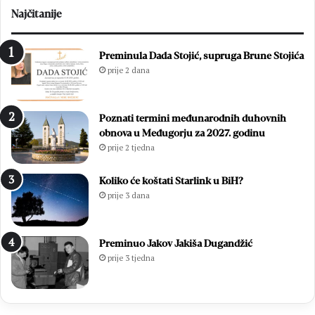
j
i
Najčitanije
e
p
t
r
n
e
Preminula Dada Stojić, supruga Brune Stojića
i
g
prije 2 dana
c
l
u
e
O
d
Poznati termini međunarodnih duhovnih
l
i
obnova u Međugorju za 2027. godinu
u
:
prije 2 tjedna
j
O
e
n
:
l
Koliko će koštati Starlink u BiH?
P
i
prije 3 dana
o
n
b
e
j
p
Preminuo Jakov Jakiša Dugandžić
e
r
prije 3 tjedna
d
i
a
j
k
a
o
v