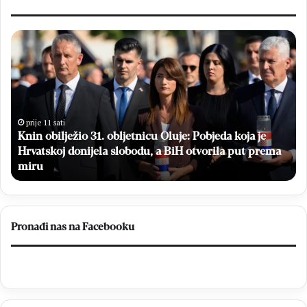
K
B
n
e
i
s
n
p
o
l
b
a
i
t
prije 11 sati
Knin obilježio 31. obljetnicu Oluje: Pobjeda koja je
l
n
Hrvatskoj donijela slobodu, a BiH otvorila put prema
j
i
e
miru
m
ž
a
i
m
o
o
3
g
Pronađi nas na Facebooku
1
r
.
a
o
f
b
s
l
k