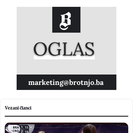
Vezani članci
B
V
r
e