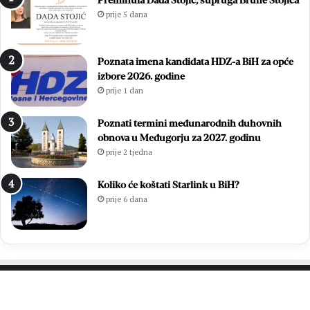
Preminula Dada Stojić, supruga Brune Stojića
l
j
prije 5 dana
j
o
i
:
r
Z
Poznata imena kandidata HDZ-a BiH za opće
a
v
izbore 2026. godine
l
o
prije 1 dan
a
n
u
i
v
m
Poznati termini međunarodnih duhovnih
e
i
obnova u Međugorju za 2027. godinu
l
r
prije 2 tjedna
i
Ć
k
a
Koliko će koštati Starlink u BiH?
o
v
prije 6 dana
j
a
p
r
o
p
b
o
j
n
e
o
d
v