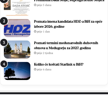
Preminula Dada Stojić, supruga Brune Stojića
l
j
prije 5 dana
j
o
i
:
r
Z
Poznata imena kandidata HDZ-a BiH za opće
a
v
izbore 2026. godine
l
o
prije 1 dan
a
n
u
i
v
m
Poznati termini međunarodnih duhovnih
e
i
obnova u Međugorju za 2027. godinu
l
r
prije 2 tjedna
i
Ć
k
a
Koliko će koštati Starlink u BiH?
o
v
prije 6 dana
j
a
p
r
o
p
b
o
j
n
e
o
d
v