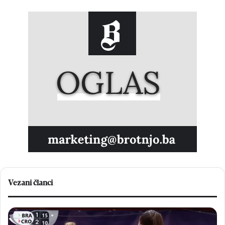
Vezani članci
B
V
r
e