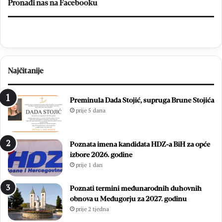
o
D
Pronađi nas na Facebooku
s
o
l
n
a
j
v
i
l
H
j
a
Najčitanije
e
m
n
z
1
i
Preminula Dada Stojić, supruga Brune Stojića
8
ć
prije 5 dana
.
i
D
i
a
z
Poznata imena kandidata HDZ-a BiH za opće
n
b
izbore 2026. godine
B
o
prije 1 dan
l
r
i
i
z
l
Poznati termini međunarodnih duhovnih
a
i
obnova u Međugorju za 2027. godinu
n
f
prije 2 tjedna
a
i